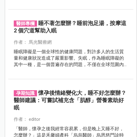
問題成為生活中困擾與妨礙。
睡不著怎麼辦？睡前泡足湯，按摩這
醫師專欄
2 個穴道幫助入眠
作者： 馬光醫療網
睡眠障礙是一個全球性的健康問題，對許多人的生活質
量和健康狀況造成了嚴重影響。失眠，作為睡眠障礙的
其中一種，是一個普遍存在的問題，不僅在全球范圍內
廣泛流行，而且在台灣的盛行率更是高達28%。根據美國
精神醫學會的DSM-5對失眠的診斷標準，失眠不僅是入
睡困難，還包括了持續時間超過一個月且伴隨著白天出
現倦怠、嗜睡、情緒煩躁、難以專心或身體不適等症
懷孕後情緒變化大，睡不好怎麼辦？
孕期知識
狀。這種情況對個體的學習、工作和生活都產生了負面
醫師建議：可嘗試補充含「肌醇」營養素助好
影響。
眠
作者： editor
「醫師，懷孕之後我經常容易累，但是晚上又睡不好，
怎麼辦？」這是禾馨婦產科「烏烏醫師」烏恩慈門診時