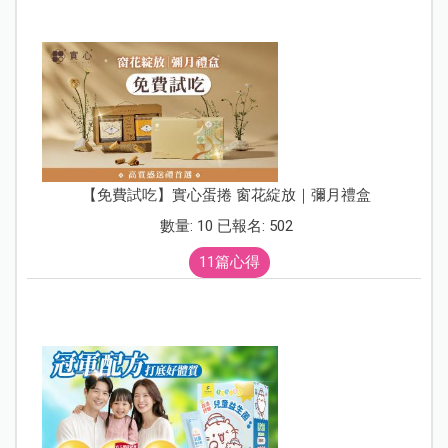
【免費試吃】實心蛋捲 窗花綻放｜彌月禮盒
數量: 10 已報名: 502
11篇心得