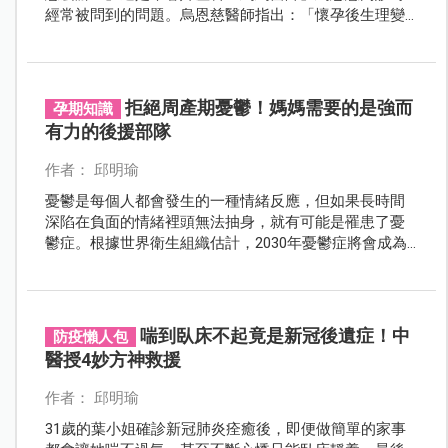
經常被問到的問題。烏恩慈醫師指出：「懷孕後生理變
化大、情緒容易波動，加上胎動、肚子隆起影響睡姿
等，這些都會造成孕期容易出現睡眠困擾！」根據調查
顯示，台灣有65%孕婦遇到睡眠障礙，甚至還有5%孕婦
需要服用安眠藥來助眠。(註1-2) 烏恩慈醫師提醒，除了
拒絕周產期憂鬱！媽媽需要的是強而
孕期知識
透過適度運動、睡前減少使用3C電子產品、改變睡姿、
有力的後援部隊
減少咖啡因等方式之外，也可嘗試攝取孕期所需的營養
素來幫助改善孕期睡眠的問題 。經實驗證實，孕婦每日
作者： 邱明瑜
攝取「肌醇」有助提升睡眠品質、睡眠持續時間、睡眠
憂鬱是每個人都會發生的一種情緒反應，但如果長時間
效率等重要指標，讓孕媽咪在孕程舒適、安心，睡得
深陷在負面的情緒裡頭無法抽身，就有可能是罹患了憂
好，也更能維持孕期好體力。(註3)
鬱症。根據世界衛生組織估計，2030年憂鬱症將會成為
全球社會經濟負擔第一名的疾病。意味著隨著人類社會
改變，有更多人得到憂鬱症，它所造成的社會經濟負擔
更重。
喘到臥床不起竟是新冠後遺症！中
防疫懶人包
醫授4妙方神救援
作者： 邱明瑜
31歲的葉小姐確診新冠肺炎痊癒後，即便做簡單的家事