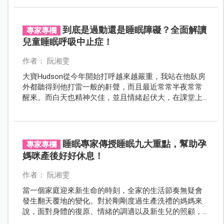
望透過妹妹的故事，幫助更多家長理解唐氏症孩子的睡
眠問題以及睡眠策略。
到底是過動還是睡眠障礙？全面解讀
專家專欄
兒童睡眠呼吸中止症！
作者： 阮湘雯
大寶Hudson從今年開始打呼越來越嚴重，我站在他臥房
外都聽得到他打雷一般的鼾聲，而且最近常常半夜常常
醒來。而白天也精神欠佳，並且情緒起伏大，在課堂上
還容易分心。為人母的第六感告訴我，孩子的身體一定
出了狀況。
睡眠專家傳授睡眠九大重點，幫助孕
專家專欄
媽咪產後好好休息！
作者： 阮湘雯
當一個家庭迎來新生命的時刻，全家的生活節奏無疑會
發生翻天覆地的變化。對於剛剛度過生產洗禮的媽媽來
說，面對身體的復原、情緒的調適以及新生兒的照顧，
每一天都充滿了挑戰。其中，睡眠無疑是重振精力、恢