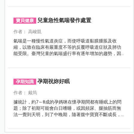
兒童急性氣喘發作處置
寶貝健康
作者： 高峻凱
氣喘是一種慢性氣道炎症，而使呼吸道黏膜腫脹及收
縮，以致在臨床有嚴重度不等的反覆呼吸道症狀及肺功
能受限。臺灣兒童的氣喘盛行率有逐年增加的趨勢，因
此對於氣喘相關知識的推廣和需求也日益增加。
孕期祝妳好眠
孕期知識
作者： 戴筠
據統計，約7～8成的孕媽咪在懷孕期間都有睡眠上的問
題；除了初期可能會白日嗜睡，或因頻尿、腿抽筋而無
法一覺到天明，到了中晚期，隨著腹中寶寶不斷成長，
身體負擔也愈來愈重，可能出現睡眠呼吸中止症、胃食
道逆流，往往讓許多孕媽咪苦不堪言。睡眠品質的好壞
不但會影響孕媽咪的身心健康，也連帶左右胎兒的發