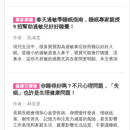
復體力的重要支柱。
春天過敏季睡眠指南，睡眠專家親授
專家專欄
9 招幫助過敏兒好好睡覺！
作者： 阮湘雯
現代生活中，很多寶寶因為過敏鼻症狀而難以好好入
眠。當微小的過敏原進入鼻子，寶寶可能會打噴嚏、流
鼻水，這些不舒服的感覺尤其在夜間更明顯。本文將深
入瞭解這些症狀如何影響寶寶的睡眠，特別聚焦在塵
蟎、花粉、黴菌和寵物皮屑等過敏源。除了指出問題
外，我們還提供了一些建議，包括清潔環境、挑選合適
的寢具，以及科學的防護方法，有助於緩解過敏症狀，
你睡得好嗎？不只心理問題，「失
健康百寶箱
提高寶寶的睡眠品質。同時，文中也強調了睡眠不足對
眠」也許是生理健康問題！
寶寶身心發展的潛在危害，呼籲父母在改善過敏問題的
同時，要注重培養良好的睡眠習慣，讓寶寶能夠在安心
作者： 林宜屏
的環境中快樂長大。
長期失眠會增加心血管疾病、身體慢性發炎、情緒低
落、耐性喪失、記憶力和注意力減退的風險，甚至影響
工作表現和家庭生活，嚴重影響生活品質。不要讓睡眠