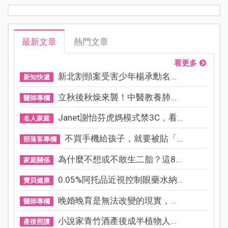
育；本文剖析孕期各階段會有的睡眠障礙與解決之道，
為孕媽咪解決孕期所有關於睡眠的疑難雜症。
最新文章
熱門文章
看更多
新北割頸案受害少年楊承勳名...
新知快遞
立秋後秋燥來襲！中醫教養肺...
醫師專欄
Janet謝怡芬虎媽模式禁3C，看...
名人家庭
不買手機給孩子，就要被貼「...
部落客專欄
為什麼不想或不敢生二胎？這8...
家庭關係
0.05%阿托品近視控制眼藥水納...
寶貝健康
晚婚晚育是無法改變的現實，...
醫師專欄
小說家青竹酒產後成半植物人...
產後照護