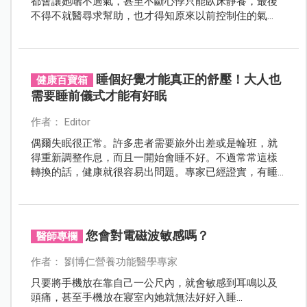
都會讓她喘不過氣，甚至不斷心悸只能臥床靜養，最後
不得不就醫尋求幫助，也才得知原來以前控制住的氣
喘，竟又隨著確診後再度復發，所幸經過中醫調養下已
有所好轉。
睡個好覺才能真正的舒壓！大人也
健康百寶箱
需要睡前儀式才能有好眠
作者： Editor
偶爾失眠很正常。許多患者需要旅外出差或是輪班，就
得重新調整作息，而且一開始會睡不好。不過常常這樣
轉換的話，健康就很容易出問題。專家已經證實，有睡
眠障礙的人，也會有一些負面的心態與觀念，甚至本身
患有焦慮症。
您會對電磁波敏感嗎？
醫師專欄
作者： 劉博仁營養功能醫學專家
只要將手機放在靠自己一公尺內，就會敏感到耳鳴以及
頭痛，甚至手機放在寢室內她就無法好好入睡...