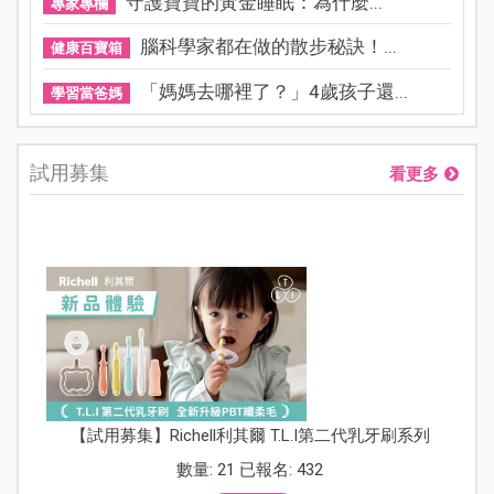
守護寶寶的黃金睡眠：為什麼...
專家專欄
腦科學家都在做的散步秘訣！...
健康百寶箱
「媽媽去哪裡了？」4歲孩子還...
學習當爸媽
試用募集
看更多
【試用募集】Richell利其爾 T.L.I第二代乳牙刷系列
數量: 21 已報名: 432