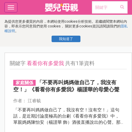
Toggle
navigation
為提供您更多優質的內容，本網站使用cookies分析技術。若繼續閱覽本網站內
容，即表示您同意我們使用 cookies， 關於更多cookies資訊請閱讀我們的
隱私
權說明
。
我知道了
關鍵字
看看你有多愛我
共有1筆資料
「不要再叫媽媽做自己了，我沒有
家庭關係
空！」《看看你有多愛我》楊謹華的母愛心聲
作者： 江睿毓
「不要再叫媽媽做自己了，我沒有空！沒有空！」這句
話，是近期討論度極高的台劇《看看你有多愛我》中，
單親媽媽陳怡安（楊謹華 飾）酒後直播說出的心聲。那
一刻，她把長期累積的疲憊、壓抑和無奈全都傾訴出