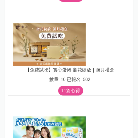
【免費試吃】實心蛋捲 窗花綻放｜彌月禮盒
數量: 10 已報名: 502
11篇心得