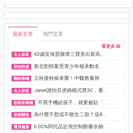
來，也道盡了無數媽媽的心裡話。
最新文章
熱門文章
看更多
43歲安海瑟薇懷三寶美出新高...
名人家庭
新北割頸案受害少年楊承勳名...
新知快遞
立秋後秋燥來襲！中醫教養肺...
醫師專欄
Janet謝怡芬虎媽模式禁3C，看...
名人家庭
不買手機給孩子，就要被貼「...
部落客專欄
為什麼不想或不敢生二胎？這8...
家庭關係
0.05%阿托品近視控制眼藥水納...
寶貝健康