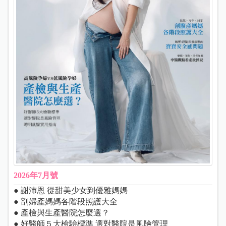
2026年7月號
● 謝沛恩 從甜美少女到優雅媽媽
● 剖婦產媽媽各階段照護大全
● 產檢與生產醫院怎麼選？
● 好醫師５大檢驗標準 選對醫院是風險管理