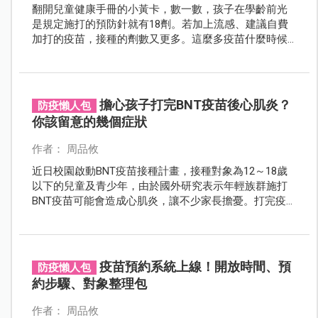
翻開兒童健康手冊的小黃卡，數一數，孩子在學齡前光
是規定施打的預防針就有18劑。若加上流感、建議自費
加打的疫苗，接種的劑數又更多。這麼多疫苗什麼時候
要打？接種時又要注意哪些問題？我們專訪小兒科醫
師，讓你輕鬆帶北鼻打預防針！
擔心孩子打完BNT疫苗後心肌炎？
防疫懶人包
你該留意的幾個症狀
作者： 周品攸
近日校園啟動BNT疫苗接種計畫，接種對象為12～18歲
以下的兒童及青少年，由於國外研究表示年輕族群施打
BNT疫苗可能會造成心肌炎，讓不少家長擔憂。打完疫苗
後造成心肌炎或心包膜炎的機率到底有多少？如何觀察
自身症狀？小兒科醫師有答案。
疫苗預約系統上線！開放時間、預
防疫懶人包
約步驟、對象整理包
作者： 周品攸