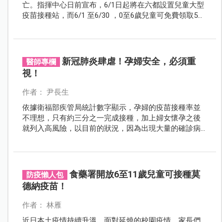
亡。指揮中心日前宣布，6/1日起將在六都設置兒童大型
疫苗接種站，而6/1 至6/30 ，0至6歲兒童可免費領取5劑
家用抗原快篩試劑。
新冠肺炎肆虐！孕婦安全，必須重
醫師專欄
視！
作者： 尹長生
依據衛福部疾管局統計數字顯示，孕婦的疫苗接種率並
不理想，只有約三分之一完成接種，加上婦女懷孕之後
就列入高風險，以目前的狀況，因為出現大量的確診病
例，那麼孩童、中老年的高危者、懷孕母親等..就醫能量
將被壓縮。
食藥署開放6至11歲兒童可接種莫
防疫懶人包
德納疫苗！
作者： 林雁
近日本土疫情持續升溫，面對延燒的校園疫情，家長們