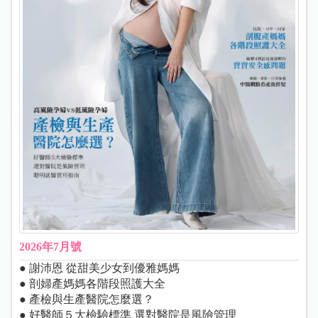
2026年7月號
● 謝沛恩 從甜美少女到優雅媽媽
● 剖婦產媽媽各階段照護大全
● 產檢與生產醫院怎麼選？
● 好醫師５大檢驗標準 選對醫院是風險管理