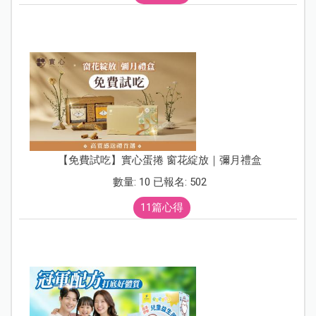
【免費試吃】實心蛋捲 窗花綻放｜彌月禮盒
數量: 10 已報名: 502
11篇心得