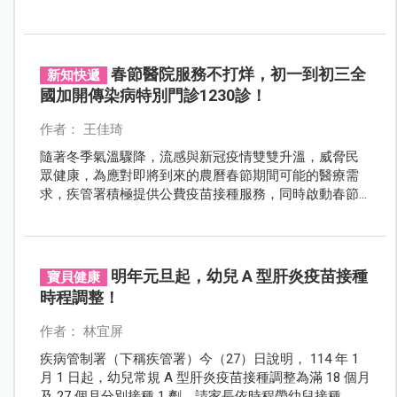
懷孕但未有麻疹抗體的媽媽們，建議盡量避免出入群眾
較密集的環境，或是較高危險的流行疫區，保持勤洗手
以及戴口罩。
春節醫院服務不打烊，初一到初三全
新知快遞
國加開傳染病特別門診1230診！
作者： 王佳琦
隨著冬季氣溫驟降，流感與新冠疫情雙雙升溫，威脅民
眾健康，為應對即將到來的農曆春節期間可能的醫療需
求，疾管署積極提供公費疫苗接種服務，同時啟動春節
傳染病特別門診，確保民眾健康與就醫權益。
明年元旦起，幼兒 A 型肝炎疫苗接種
寶貝健康
時程調整！
作者： 林宜屏
疾病管制署（下稱疾管署）今（27）日說明， 114 年 1
月 1 日起，幼兒常規 A 型肝炎疫苗接種調整為滿 18 個月
及 27 個月分別接種 1 劑，請家長依時程帶幼兒接種。