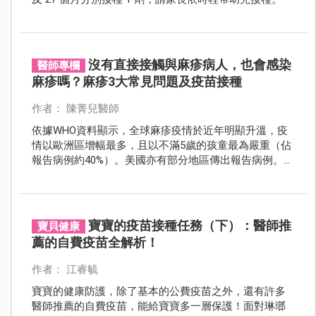
沒有直接接觸與麻疹病人，也會感染
醫師專欄
麻疹嗎？麻疹3大常見問題及疫苗接種
作者： 陳菁兒醫師
依據WHO資料顯示，​​​​全球麻疹疫情於近年明顯升溫，疫
情以歐洲區增幅最多，且以不滿5歲的孩童最為嚴重（佔
報告病例約40%）。美國亦有部分地區傳出報告病例。另
鄰近我國的馬來西亞、菲律賓，及東南亞區則有印度、
印尼等國疫情持續。
寶寶的疫苗接種任務（下）：醫師推
寶貝健康
薦的自費疫苗全解析！
作者： 江睿毓
寶寶的健康防護，除了基本的公費疫苗之外，還有許多
醫師推薦的自費疫苗，能給寶寶多一層保護！面對琳瑯