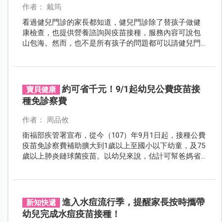
作者： 戴筠
看過健兒門診的家長都知道，健兒門診除了替孩子做健
康檢查，也提供營養諮詢與疫苗接種，服務內容可說包
山包海。然而，也不是所有孩子的問題都可以請健兒門
診處理。
約可省千元！9/1起幼兒公費疫苗接
寶貝健康
種免診察費
作者： 周品攸
衛福部疾管署宣布，從今（107）年9月1日起，接種公費
疫苗免診察費補助擴大到1歲以上至國小以下幼童，及75
歲以上肺炎鏈球菌疫苗。以幼兒來說，估計可幫爸媽省
下千元費用。
進入水痘流行季，提醒家長按時攜帶
新知快遞
幼兒完成水痘疫苗接種！