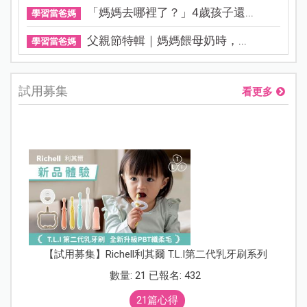
「媽媽去哪裡了？」4歲孩子還...
學習當爸媽
父親節特輯｜媽媽餵母奶時，...
學習當爸媽
試用募集
看更多
【試用募集】Richell利其爾 T.L.I第二代乳牙刷系列
數量: 21 已報名: 432
21篇心得