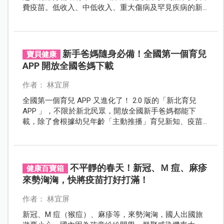
費疫苗。低收入、中低收入、重大傷病及罕見疾病的新
生兒，原本提供免費口服輪狀病毒疫苗兩劑型服務仍將
全額補助。
新手爸媽隨身必備！全國第一個育兒
寶貝健康
APP 開放全國爸媽下載
作者： 林宜屏
全國第一個育兒 APP 又進化了！ 2.0 版的「新北育兒
APP 」，不限於新北民眾，開放全國新手爸媽都能下
載，除了會根據幼兒年齡「主動推播」育兒新知、疫苗
接種、發展篩檢等資訊，也增加「兒童生長曲線圖」及
「尋找新北市合格保母」等實用功能，讓爸媽輕鬆掌握
並記錄孩子的每一時刻的需求與成長。
不平靜的春天！新冠、Ｍ 痘、麻疹
健康百寶箱
來勢洶洶，快將疫苗打好打滿！
作者： 林宜屏
新冠、M 痘（猴痘）、麻疹等，來勢洶洶，國人出國旅