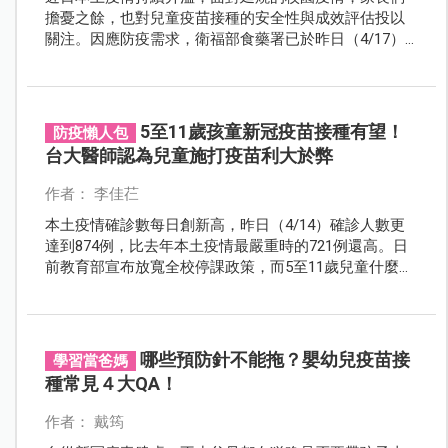
擔憂之餘，也對兒童疫苗接種的安全性與成效評估投以
關注。因應防疫需求，衛福部食藥署已於昨日（4/17）
核准莫德納疫苗可適用於6至11歲兒童接種。馬上來了解
施打用法及用量。
5至11歲孩童新冠疫苗接種有望！
防疫懶人包
台大醫師認為兒童施打疫苗利大於弊
作者： 李佳芢
本土疫情確診數每日創新高，昨日（4/14）確診人數更
達到874例，比去年本土疫情最嚴重時的721例還高。日
前教育部宣布放寬全校停課政策，而5至11歲兒童什麼時
候才有疫苗可打，疫苗施打是否安全，也是目前家長最
關心的議題。
哪些預防針不能拖？嬰幼兒疫苗接
學習當爸媽
種常見４大QA！
作者： 戴筠