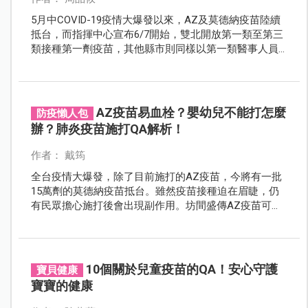
5月中COVID-19疫情大爆發以來，AZ及莫德納疫苗陸續
抵台，而指揮中心宣布6/7開始，雙北開放第一類至第三
類接種第一劑疫苗，其他縣市則同樣以第一類醫事人員
為接種對象，而未來全民打疫苗也免費，更預計在6月中
推出「疫苗接種預約平台」，在大規模接種的情況下免
去排隊群聚的風險。在此之前，我們先來了解自己的施
打順序為何吧！
AZ疫苗易血栓？嬰幼兒不能打怎麼
防疫懶人包
辦？肺炎疫苗施打QA解析！
作者： 戴筠
全台疫情大爆發，除了目前施打的AZ疫苗，今將有一批
15萬劑的莫德納疫苗抵台。雖然疫苗接種迫在眉睫，仍
有民眾擔心施打後會出現副作用。坊間盛傳AZ疫苗可能
會引發血栓，抽煙、高BMI、慢性病患更是高危險群。接
種AZ疫苗血栓的風險到底有多高？接種前後又該留意哪
些問題？
10個關於兒童疫苗的QA！安心守護
寶貝健康
寶寶的健康