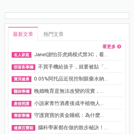
最新文章
熱門文章
看更多
Janet謝怡芬虎媽模式禁3C，看...
名人家庭
不買手機給孩子，就要被貼「...
部落客專欄
0.05%阿托品近視控制眼藥水納...
寶貝健康
晚婚晚育是無法改變的現實，...
醫師專欄
小說家青竹酒產後成半植物人...
產後照護
守護寶寶的黃金睡眠：為什麼...
專家專欄
腦科學家都在做的散步秘訣！...
健康百寶箱