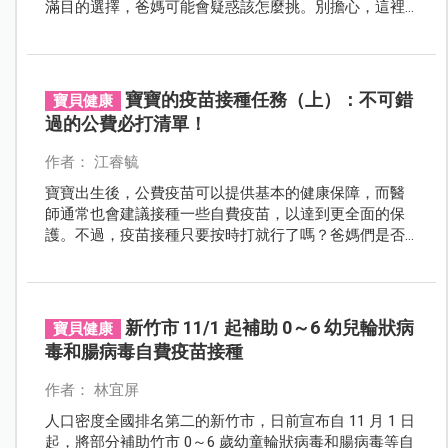
滿目的選擇，爸媽可能會疑惑該怎麼挑。別擔心，這裡
整理了專業建議，幫你輕鬆了解哪些自費疫苗更適合寶
寶！
寶寶的疫苗接種任務（上）：不可錯
寶貝健康
過的公費必打清單！
作者： 江睿毓
寶寶出生後，公費疫苗可以提供基本的健康保障，而醫
師通常也會建議接種一些自費疫苗，以達到更全面的保
護。不過，疫苗接種只要按時打就行了嗎？爸媽們是否
了解各種疫苗的種類、接種時間以及如何選擇最適合寶
寶的疫苗呢？
新竹市 11/1 起補助 0～6 幼兒輪狀病
寶貝健康
毒和腸病毒自費疫苗接種
作者： 林宜屏
人口密度全國排名第二的新竹市，日前宣布自 11 月 1 日
起，將部分補助竹市 0～6 歲幼童輪狀病毒和腸病毒等自