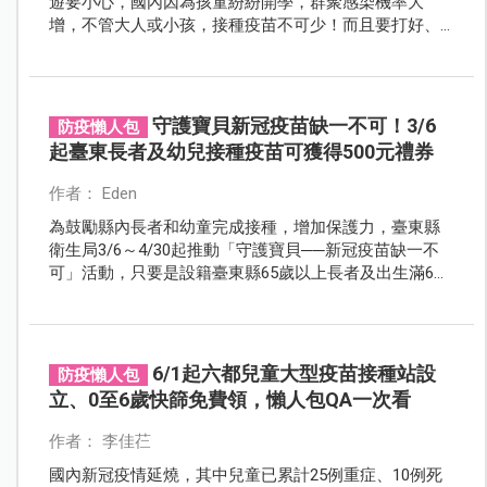
遊要小心，國內因為孩童紛紛開學，群聚感染機率大
增，不管大人或小孩，接種疫苗不可少！而且要打好、
打滿，才能有充足的抵抗力對抗病毒喔！
守護寶貝新冠疫苗缺一不可！3/6
防疫懶人包
起臺東長者及幼兒接種疫苗可獲得500元禮券
作者： Eden
為鼓勵縣內長者和幼童完成接種，增加保護力，臺東縣
衛生局3/6～4/30起推動「守護寶貝──新冠疫苗缺一不
可」活動，只要是設籍臺東縣65歲以上長者及出生滿6個
月至4歲幼兒，活動期間至臺東縣各鄉鎮市衛生所接種疫
苗基礎劑或首次接種莫德納BA.4/5次世代疫苗即可獲得
500元禮券。
6/1起六都兒童大型疫苗接種站設
防疫懶人包
立、0至6歲快篩免費領，懶人包QA一次看
作者： 李佳芢
國內新冠疫情延燒，其中兒童已累計25例重症、10例死