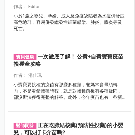
作者： Editor
小於1歲之嬰兒、孕婦、成人及免疫缺陷者為水痘併發症
高危險群，容易併發繼發性細菌感染、肺炎、腦炎等及
死亡。
一次徹底了解！ 公費+自費寶寶疫苗
寶貝健康
接種全攻略
作者： 湯佳珮
小寶寶要接種的疫苗有那麼多種類，爸媽常會暈頭轉
向，不是看錯接種時程，就是對接種前後有各種疑問，
卻沒辦法獲得完整的解答。此外，今年疫苗也有一些新
制度改變，爸比媽咪都有跟上進度了嗎？快快來看我們
為您所整理的疫苗資訊，並詳列常見關於接種的各種問
題，讓爸比媽咪從此對疫苗不再一知半解。
正在吃肺結核藥(預防性投藥)的小嬰
醫師問答
兒，可以打卡介苗嗎?