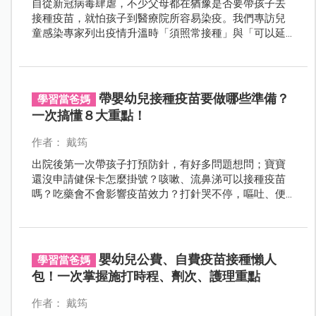
自從新冠病毒肆虐，不少父母都在猶豫是否要帶孩子去
接種疫苗，就怕孩子到醫療院所容易染疫。我們專訪兒
童感染專家列出疫情升溫時「須照常接種」與「可以延
後接種」的疫苗，同時提供疫情期間帶嬰幼兒接種疫苗
的注意事項，讓爸比媽咪快速掌握防疫重點、替寶貝打
造安全防護網！
帶嬰幼兒接種疫苗要做哪些準備？
學習當爸媽
一次搞懂８大重點！
作者： 戴筠
出院後第一次帶孩子打預防針，有好多問題想問；寶寶
還沒申請健保卡怎麼掛號？咳嗽、流鼻涕可以接種疫苗
嗎？吃藥會不會影響疫苗效力？打針哭不停，嘔吐、便
溺怎麼辦？帶孩子接種疫苗前，應該做哪些準備呢？
嬰幼兒公費、自費疫苗接種懶人
學習當爸媽
包！一次掌握施打時程、劑次、護理重點
作者： 戴筠