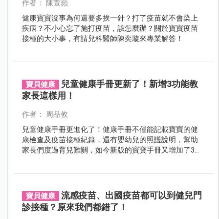
作者： 陳萱蘋
健康寶寶沒事為何還要多挨一針？打了疫苗就不會染上
疾病？不小心忘了施打疫苗，該怎麼辦？關於寶寶疫苗
接種的大小事，有請兒科醫師陳奕璇來專業解答！
兒童健康手冊更新了！新增3功能教
寶貝健康
家長這樣用！
作者： 周品攸
兒童健康手冊更進化了！健康手冊不僅能記載寶寶的健
康檢查及疫苗接種紀錄，還有嬰幼兒的照護說明，幫助
家長們度過育兒難關，如今新版的寶寶手冊又增加了3大
亮點，讓家長在使用上更便利。
流感疫苗、出國疫苗都可以到健兒門
寶貝健康
診接種？原來我們都錯了！