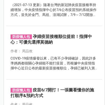
（2021-07-13 更新）隨著台灣的新冠肺炎疫苗接種率持
續增加，中央疫情指揮中心於7/6公布疫苗預約系統操作
方式，並先於金門、馬祖、澎湖試辦，7/9～7/12開放給
全台做第一波的疫苗意願登記。7/13宣布，除了原先的
第九類族群之外，增加了「民國92年（含）以前出生
者」，亦即 18歲以上民眾可登記疫苗施打意願。 至於預
約步驟及適用對象，現在來一次看清楚！
孕婦疫苗接種順位提前！指揮中
防疫懶人包
心：可優先選擇莫德納
作者： 周品攸
COVID-19疫情爆發以來，已有不少孕婦確診，因此許多
準媽媽都很關心孕婦能不能打疫苗，而根據中央疫情指
揮中心近日公布的最新疫苗接種順位，孕婦已被列入第
六類優先施打對象，不過針對孕婦是否能選打莫德納，
指揮中心目前的說法是？
疫苗6/7開打！一張圖看懂你的施
防疫懶人包
打順序&預約方式
作者： 周品攸