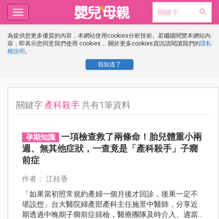
Toggle
navigation
為提供您更多優質的內容，本網站使用cookies分析技術。若繼續閱覽本網站內
容，即表示您同意我們使用 cookies， 關於更多cookies資訊請閱讀我們的
隱私
權說明
。
我知道了
關鍵字
產科殺手
共有1筆資料
一項檢查救了兩條命！胎兒體重小兩
孕期知識
週、無其他症狀，一查竟是「產科殺手」子癇
前症
作者： 江桂香
「如果當初照常規約產婦一個月後才回診，後果一定不
堪設想」台大醫院婦產部產科主任施景中醫師，分享近
期透過中晚期子癇前症篩檢，醫療團隊及時介入、適當