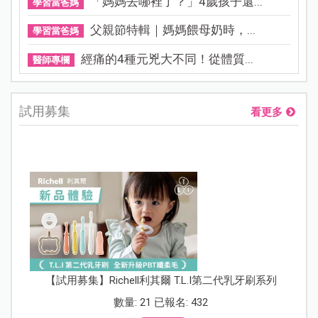
「媽媽去哪裡了？」4歲孩子還...
學習當爸媽
父親節特輯｜媽媽餵母奶時，...
學習當爸媽
經痛的4種元兇大不同！從體質...
醫師專欄
試用募集
看更多
【試用募集】Richell利其爾 T.L.I第二代乳牙刷系列
數量: 21 已報名: 432