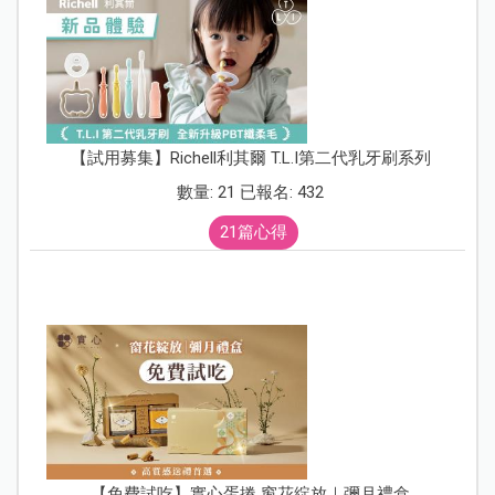
【試用募集】Richell利其爾 T.L.I第二代乳牙刷系列
數量: 21 已報名: 432
21篇心得
【免費試吃】實心蛋捲 窗花綻放｜彌月禮盒