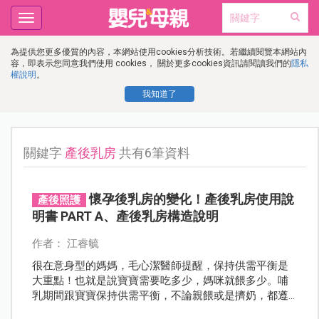
Toggle
navigation
為提供您更多優質的內容，本網站使用cookies分析技術。若繼續閱覽本網站內
容，即表示您同意我們使用 cookies， 關於更多cookies資訊請閱讀我們的
隱私
權說明
。
我知道了
關鍵字
產後乳房
共有6筆資料
懷孕後乳房的變化！產後乳房使用說
產後照護
明書 PART A、產後乳房構造說明
作者： 江睿毓
很在意身型的媽媽，毛心潔醫師提醒，保持供需平衡是
大重點！也就是說寶寶需要吃多少，媽咪就餵多少。哺
乳期間跟寶寶保持供需平衡，不論親餵或是擠奶，都遵
守這個原則，後續脂肪回填就不會差太多。此外，做運