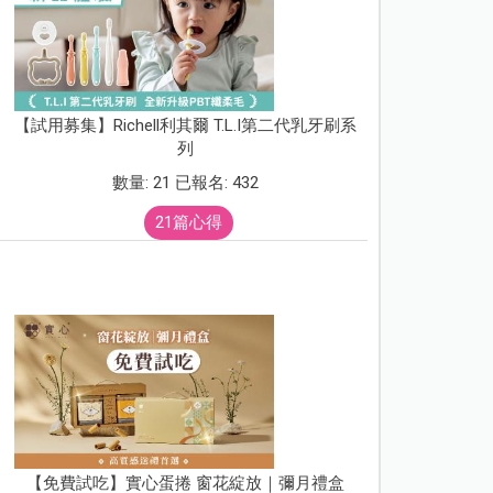
【試用募集】Richell利其爾 T.L.I第二代乳牙刷系
列
數量: 21 已報名: 432
21篇心得
【免費試吃】實心蛋捲 窗花綻放｜彌月禮盒