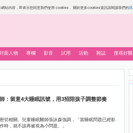
站內容，即表示您同意我們使用 cookies， 關於更多cookies資訊請閱讀我們的
隱
封面人物
專欄
影音
試用
活動
雜誌
搜尋好醫
師：留意4大睡眠訊號，用3招陪孩子調整節奏
密切相關。兒童睡眠醫師張詠森強調，「當睡眠問題已經影
作時，就不該再被視為小問題。」