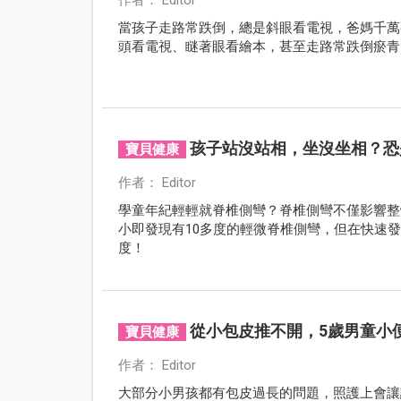
當孩子走路常跌倒，總是斜眼看電視，爸媽千萬
頭看電視、瞇著眼看繪本，甚至走路常跌倒瘀青
孩子站沒站相，坐沒坐相？恐
寶貝健康
作者： Editor
學童年紀輕輕就脊椎側彎？脊椎側彎不僅影響整
小即發現有10多度的輕微脊椎側彎，但在快速
度！
從小包皮推不開，5歲男童小
寶貝健康
作者： Editor
大部分小男孩都有包皮過長的問題，照護上會讓