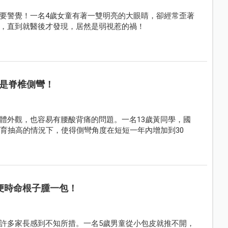
要警覺！一名4歲女童有著一雙明亮的大眼睛，卻經常歪著
，直到就醫後才發現，居然是弱視惹的禍！
是脊椎側彎！
體外觀，也容易有腰酸背痛的問題。一名13歲黃同學，國
發育抽高的情況下，使得側彎角度在短短一年內增加到30
便時命根子腫一包！
許多家長感到不知所措。一名5歲男童從小包皮就推不開，