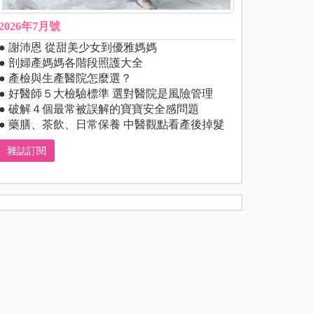
2026年7月號
● 謝沛恩 從甜美少女到優雅媽媽
● 剖婦產媽媽各階段照護大全
● 產檢與生產醫院怎麼選？
● 好醫師５大檢驗標準 選對醫院是風險管理
● 破解４個最常被誤解的寶寶安全感問題
● 藥膳、茶飲、日常保養 中醫觀點看產後掉髮
雜誌訂閱