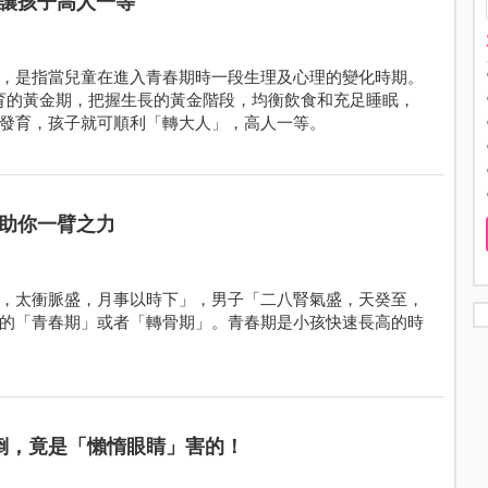
讓孩子高人一等
，是指當兒童在進入青春期時一段生理及心理的變化時期。
8 歲是發育的黃金期，把握生長的黃金階段，均衡飲食和充足睡眠，
發育，孩子就可順利「轉大人」，高人一等。
助你一臂之力
，太衝脈盛，月事以時下」，男子「二八腎氣盛，天癸至，
的「青春期」或者「轉骨期」。青春期是小孩快速長高的時
倒，竟是「懶惰眼睛」害的！