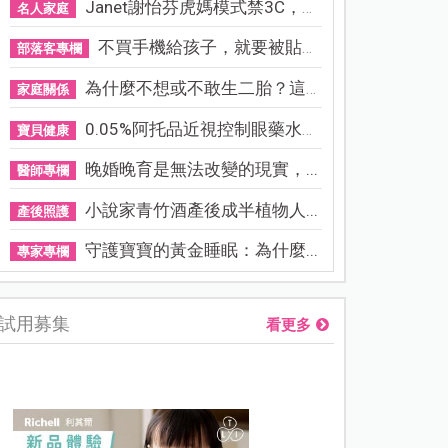
Janet謝怡芬虎媽模式禁3C，看...
名人家庭
不買手機給孩子，就要被貼「...
部落客專欄
為什麼不想或不敢生二胎？這8...
家庭關係
0.05%阿托品近視控制眼藥水納...
寶貝健康
晚婚晚育是無法改變的現實，...
醫師專欄
小說家青竹酒產後成半植物人...
產後照護
守護寶寶的黃金睡眠：為什麼...
專家專欄
試用募集
看更多