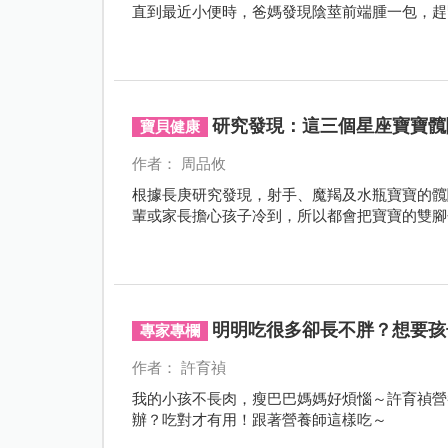
直到最近小便時，爸媽發現陰莖前端腫一包，趕
研究發現：這三個星座寶寶髖
寶貝健康
作者： 周品攸
根據長庚研究發現，射手、魔羯及水瓶寶寶的髖
輩或家長擔心孩子冷到，所以都會把寶寶的雙腳
明明吃很多卻長不胖？想要孩
專家專欄
作者： 許育禎
我的小孩不長肉，瘦巴巴媽媽好煩惱～許育禎營
辦？吃對才有用！跟著營養師這樣吃～