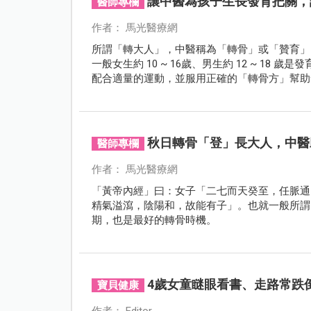
讓中醫為孩子生長發育把關，
醫師專欄
作者： 馬光醫療網
所謂「轉大人」，中醫稱為「轉骨」或「贊育」
一般女生約 10 ~ 16歲、男生約 12 ~ 1
配合適量的運動，並服用正確的「轉骨方」幫助
秋日轉骨「登」長大人，中醫
醫師專欄
作者： 馬光醫療網
「黃帝內經」曰：女子「二七而天癸至，任脈通
精氣溢瀉，陰陽和，故能有子」。也就一般所謂
期，也是最好的轉骨時機。
4歲女童瞇眼看書、走路常跌
寶貝健康
作者： Editor