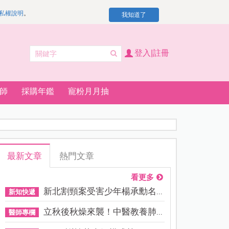
私權說明
。
我知道了
登入|註冊
師
採購年鑑
寵粉月月抽
最新文章
熱門文章
看更多
新北割頸案受害少年楊承勳名...
新知快遞
立秋後秋燥來襲！中醫教養肺...
醫師專欄