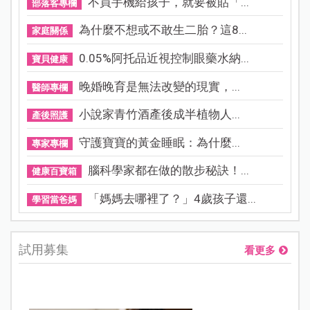
不買手機給孩子，就要被貼「...
部落客專欄
為什麼不想或不敢生二胎？這8...
家庭關係
0.05%阿托品近視控制眼藥水納...
寶貝健康
晚婚晚育是無法改變的現實，...
醫師專欄
小說家青竹酒產後成半植物人...
產後照護
守護寶寶的黃金睡眠：為什麼...
專家專欄
腦科學家都在做的散步秘訣！...
健康百寶箱
「媽媽去哪裡了？」4歲孩子還...
學習當爸媽
試用募集
看更多