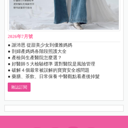
2026年7月號
● 謝沛恩 從甜美少女到優雅媽媽
● 剖婦產媽媽各階段照護大全
● 產檢與生產醫院怎麼選？
● 好醫師５大檢驗標準 選對醫院是風險管理
● 破解４個最常被誤解的寶寶安全感問題
● 藥膳、茶飲、日常保養 中醫觀點看產後掉髮
雜誌訂閱