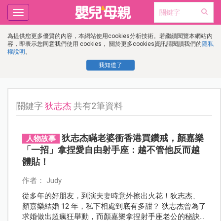
Toggle
navigation
為提供您更多優質的內容，本網站使用cookies分析技術。若繼續閱覽本網站內
容，即表示您同意我們使用 cookies， 關於更多cookies資訊請閱讀我們的
隱私
權說明
。
我知道了
關鍵字
狄志杰
共有2筆資料
狄志杰瞞老婆衝香港買鑽戒，顏嘉樂
人物故事
「一招」拿捏愛自由射手座：越不管他反而越
體貼！
作者： Judy
從多年的好朋友，到演夫妻時意外擦出火花！狄志杰、
顏嘉樂結婚 12 年，私下相處到底有多甜？ 狄志杰曾為了
求婚做出超瘋狂舉動，而顏嘉樂拿捏射手座老公的秘訣