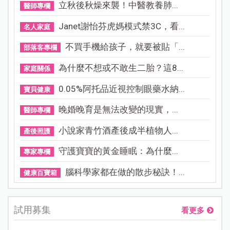
立秋後秋燥來襲！中醫教養肺...
醫師專欄
Janet謝怡芬虎媽模式禁3C，看...
名人家庭
不買手機給孩子，就要被貼「...
部落客專欄
為什麼不想或不敢生二胎？這8...
家庭關係
0.05%阿托品近視控制眼藥水納...
寶貝健康
晚婚晚育是無法改變的現實，...
醫師專欄
小說家青竹酒產後成半植物人...
產後照護
守護寶寶的黃金睡眠：為什麼...
專家專欄
腦科學家都在做的散步秘訣！...
健康百寶箱
試用募集
看更多