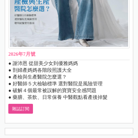
2026年7月號
● 謝沛恩 從甜美少女到優雅媽媽
● 剖婦產媽媽各階段照護大全
● 產檢與生產醫院怎麼選？
● 好醫師５大檢驗標準 選對醫院是風險管理
● 破解４個最常被誤解的寶寶安全感問題
● 藥膳、茶飲、日常保養 中醫觀點看產後掉髮
雜誌訂閱