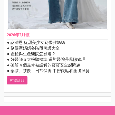
2026年7月號
● 謝沛恩 從甜美少女到優雅媽媽
● 剖婦產媽媽各階段照護大全
● 產檢與生產醫院怎麼選？
● 好醫師５大檢驗標準 選對醫院是風險管理
● 破解４個最常被誤解的寶寶安全感問題
● 藥膳、茶飲、日常保養 中醫觀點看產後掉髮
雜誌訂閱