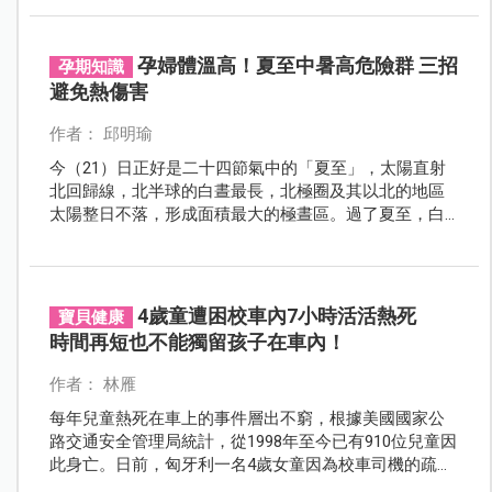
不治身亡的悲劇。
孕婦體溫高！夏至中暑高危險群 三招
孕期知識
避免熱傷害
作者： 邱明瑜
今（21）日正好是二十四節氣中的「夏至」，太陽直射
北回歸線，北半球的白晝最長，北極圈及其以北的地區
太陽整日不落，形成面積最大的極晝區。過了夏至，白
晝漸短而黑夜漸長，陰轉盛而陽漸消。今天出門在外
時，一定要特別意防曬，避免熱傷害發生。尤其是孕
婦，體溫較高，是夏季中暑的高危險群，國健署提醒炎
炎夏日，一定要做好防護措施。
4歲童遭困校車內7小時活活熱死
寶貝健康
時間再短也不能獨留孩子在車內！
作者： 林雁
每年兒童熱死在車上的事件層出不窮，根據美國國家公
路交通安全管理局統計，從1998年至今已有910位兒童因
此身亡。日前，匈牙利一名4歲女童因為校車司機的疏忽
被關在車內7小時，最終活活熱死。在此也提醒大家，切