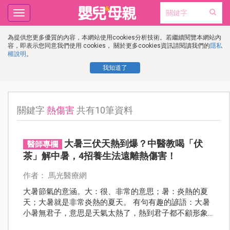
Toggle
navigation
為提供您更多優質的內容，本網站使用cookies分析技術。若繼續閱覽本網站內
容，即表示您同意我們使用 cookies， 關於更多cookies資訊請閱讀我們的
隱私
權說明
。
我知道了
關鍵字
熱傷害
共有10筆資料
大暑三伏天熱到爆？中醫教喝「伏
醫師專欄
茶」解中暑，4招養生法遠離熱傷害！
作者： 馬光醫療網
大暑節氣的意涵。大：很、非常的意思；暑：炎熱的夏
天；大暑就是非常炎熱的夏天。 有句有趣的諺語：大暑
小暑無君子，意思是天氣太熱了，熱到君子都不顧形象
寬衣解帶、袒胸露背來散熱消暑。