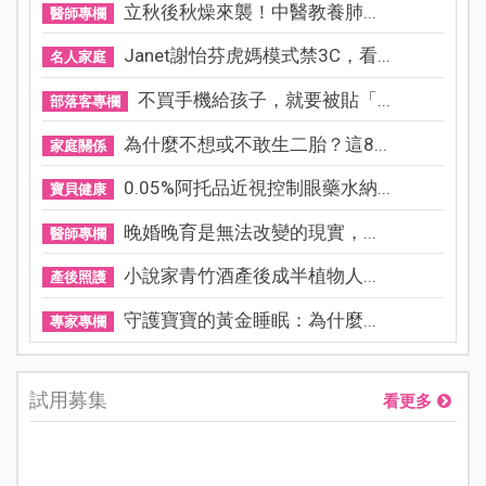
立秋後秋燥來襲！中醫教養肺...
醫師專欄
Janet謝怡芬虎媽模式禁3C，看...
名人家庭
不買手機給孩子，就要被貼「...
部落客專欄
為什麼不想或不敢生二胎？這8...
家庭關係
0.05%阿托品近視控制眼藥水納...
寶貝健康
晚婚晚育是無法改變的現實，...
醫師專欄
小說家青竹酒產後成半植物人...
產後照護
守護寶寶的黃金睡眠：為什麼...
專家專欄
試用募集
看更多