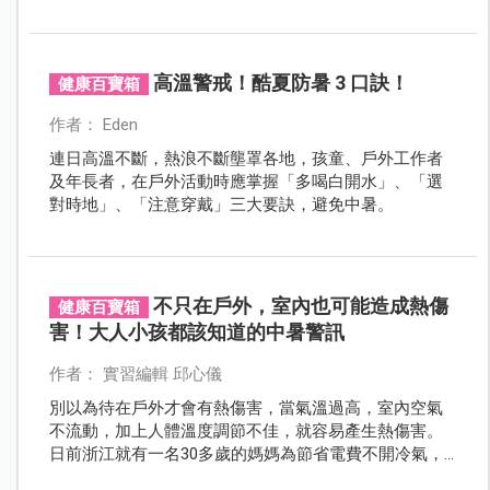
高危險族群。尤其是嬰幼童最危險！高溫警報來襲，民
眾要保護好自己跟嬰幼兒，避免熱傷害！
高溫警戒！酷夏防暑 3 口訣！
健康百寶箱
作者： Eden
連日高溫不斷，熱浪不斷壟罩各地，孩童、戶外工作者
及年長者，在戶外活動時應掌握「多喝白開水」、「選
對時地」、「注意穿戴」三大要訣，避免中暑。
不只在戶外，室內也可能造成熱傷
健康百寶箱
害！大人小孩都該知道的中暑警訊
作者： 實習編輯 邱心儀
別以為待在戶外才會有熱傷害，當氣溫過高，室內空氣
不流動，加上人體溫度調節不佳，就容易產生熱傷害。
日前浙江就有一名30多歲的媽媽為節省電費不開冷氣，
並把電風扇都給小孩子吹，造成自己重度中暑，送醫後