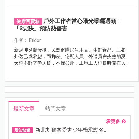
勿為了方便將孩子留在車內，你的謹慎可以避免一場悲
劇的發生。
戶外工作者當心陽光曝曬過頭！
健康百寶箱
「3要訣」預防熱傷害
作者： Etidor
新冠肺炎爆發後，民眾網購民生用品、生鮮食品、三餐
外送已成常態，而郵差、宅配人員、外送員在炎熱的夏
天也不辭辛勞送貨，不僅如此，工地工人也長時間在太
陽底下曝曬，一不注意很可能造成熱衰竭或是中暑，今
年7月至今已有上百人因熱傷害就醫，因此國建署提醒戶
外工作者隨時注意身體狀況。
最新文章
熱門文章
看更多
新北割頸案受害少年楊承勳名...
新知快遞