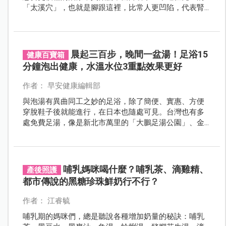
「太溪穴」，也就是腳跟這裡，比常人更凹陷，代表腎
氣虛弱，於是請患者回家做足浴，並且在足浴後敲打該
處。兩週後這位先生回診時很開心的說，原本一個晚上
要起來上5、6次廁所，敲打太溪穴後，夜尿的次數大大
降低了一半！
晨起三百步，晚間一盆湯！足浴15
健康百寶箱
分鐘泡出健康，水溫水位3重點效果更好
作者： 早安健康編輯部
與泡湯有異曲同工之妙的足浴，除了簡便、實惠、方便
穿脫鞋子後就能進行，在日本也隨處可見。台灣也有多
處免費足湯，像是新北市萬里的「大鵬足湯公園」、金
山的「中山溫泉公園」，與台北市北投區的「復興公
園」等等。
哺乳媽咪喝什麼？哺乳茶、滴雞精、
產後照護
都市傳說的黑糖珍珠鮮奶行不行？
作者： 江睿毓
哺乳期的媽咪們，總是聽說各種增加奶量的秘訣：哺乳