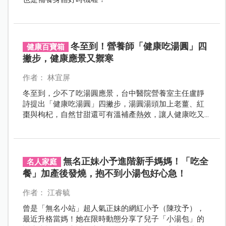
冬至到！營養師「健康吃湯圓」四
健康百寶箱
撇步，健康應景又禦寒
作者： 林宜屏
冬至到，少不了吃湯圓應景，台中醫院營養室主任盧靜
詩提出「健康吃湯圓」四撇步，湯圓湯頭加上老薑、紅
棗與枸杞，自然甘甜還可有溫補產熱效，讓人健康吃又
禦寒應景。
無名正妹小予進階新手媽媽！「吃全
名人家庭
餐」加產後發燒，抱不到小湯包好心急！
作者： 江睿毓
曾是「無名小站」超人氣正妹的網紅小予（陳玟予），
最近升格當媽！她在限時動態分享了兒子「小湯包」的