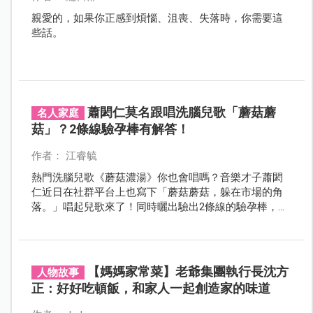
親愛的，如果你正感到煩惱、沮喪、失落時，你需要這
些話。
蕭閎仁莫名跟唱洗腦兒歌「蘑菇蘑
名人家庭
菇」？2條線驗孕棒有解答！
作者： 江睿毓
熱門洗腦兒歌《蘑菇濃湯》你也會唱嗎？音樂才子蕭閎
仁近日在社群平台上也寫下「蘑菇蘑菇，躲在市場的角
落。」唱起兒歌來了！同時曬出驗出2條線的驗孕棒，公
布老婆許馨懷孕，即將迎來寶寶的好消息！
【媽媽家常菜】老爺集團執行長沈方
人物故事
正：好好吃頓飯，和家人一起創造家的味道