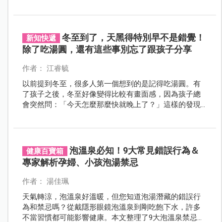
101引發萬人朝聖！這項看似平凡、甚至帶有爭議的家常
食材，罕見站上料理舞台中央，翻轉紅蘿蔔本色的同
時，也映照出大眾對飲食選擇的矛盾心態。
冬至到了，天黑得特別早不是錯覺！
新知快遞
除了吃湯圓，還有這些事別忘了跟孩子分享
作者： 江睿毓
以前提到冬至，很多人第一個想到的是記得吃湯圓。有
了孩子之後，冬至好像變得比較有畫面感，因為孩子總
會突然問：「今天怎麼那麼快就晚上了？」這樣的發現
很可愛，也很適合成為聊天的開始，讓冬至自然地走進
生活裡。有４件事，特別適合在這一天跟孩子分享。
泡溫泉必知！9大常見錯誤行為＆
健康百寶箱
專家解析孕婦、小孩泡湯禁忌
作者： 湯佳珮
天氣轉涼，泡溫泉好溫暖，但您知道泡湯潛藏的錯誤行
為和禁忌嗎？從戴隱形眼鏡泡溫泉到剛吃飽下水，許多
不當習慣都可能影響健康。本文整理了9大泡溫泉禁忌，