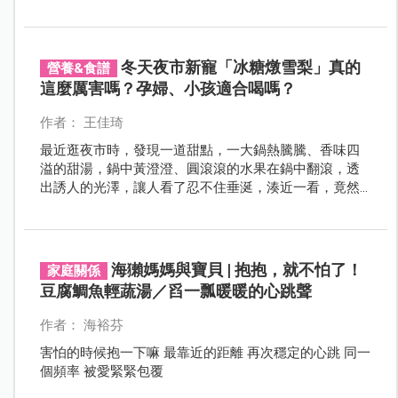
時期，應注重「養心」以適應季節變化。​
冬天夜市新寵「冰糖燉雪梨」真的
營養&食譜
這麼厲害嗎？孕婦、小孩適合喝嗎？
作者： 王佳琦
最近逛夜市時，發現一道甜點，一大鍋熱騰騰、香味四
溢的甜湯，鍋中黃澄澄、圓滾滾的水果在鍋中翻滾，透
出誘人的光澤，讓人看了忍不住垂涎，湊近一看，竟然
是經典的「冰糖燉雪梨」。
海獺媽媽與寶貝 | 抱抱，就不怕了！
家庭關係
豆腐鯛魚輕蔬湯／舀一瓢暖暖的心跳聲
作者： 海裕芬
害怕的時候抱一下嘛 最靠近的距離 再次穩定的心跳 同一
個頻率 被愛緊緊包覆