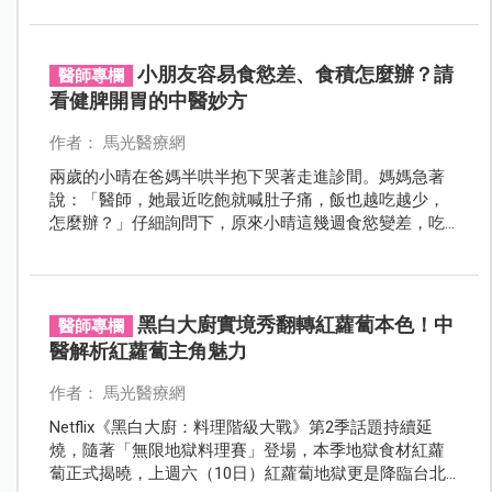
小朋友容易食慾差、食積怎麼辦？請
醫師專欄
看健脾開胃的中醫妙方
作者： 馬光醫療網
兩歲的小晴在爸媽半哄半抱下哭著走進診間。媽媽急著
說：「醫師，她最近吃飽就喊肚子痛，飯也越吃越少，
怎麼辦？」仔細詢問下，原來小晴這幾週食慾變差，吃
幾口就說飽，偏愛零食卻不碰正餐，甚至有時吃完還會
嘔吐，讓爸媽十分憂心。
黑白大廚實境秀翻轉紅蘿蔔本色！中
醫師專欄
醫解析紅蘿蔔主角魅力
作者： 馬光醫療網
Netflix《黑白大廚：料理階級大戰》第2季話題持續延
燒，隨著「無限地獄料理賽」登場，本季地獄食材紅蘿
蔔正式揭曉，上週六（10日）紅蘿蔔地獄更是降臨台北