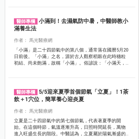
如何吃是一大難題，不妨回家打開冰箱一探究竟，原來
有許多藥材就藏在平常的食物中！
小滿到！去濕氣防中暑，中醫師教小
醫師專欄
滿養生法
作者： 馬光醫療網
「小滿」是二十四節氣中的第八個，通常落在國曆5月20
日前後。「小滿」之名，源於古人觀察稻榖在此時穗粒
初結、尚未飽滿，故稱「小滿」。俗諺說：「小滿天，
雨水相趕」，意指此時節降雨頻繁，天氣悶熱潮濕，正
是梅雨季節的開端。
5/5迎來夏季首個節氣「立夏」！1茶
醫師專欄
飲＋1穴位，簡單養心迎炎夏
作者： 馬光醫療網
立夏是二十四節氣中的第七個節氣，代表著夏季的開
始。在這個時節，氣溫逐漸升高，日照時間延長，萬物
進入旺盛生長的階段。中醫認為，立夏屬於陽氣漸盛的