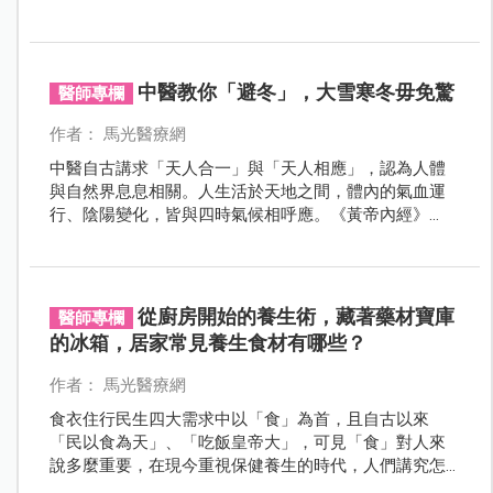
並邀請專家詳細說明孕婦、小孩等特殊族群的注意事
項，讓大家安心享受溫泉之樂。
中醫教你「避冬」，大雪寒冬毋免驚
醫師專欄
作者： 馬光醫療網
中醫自古講求「天人合一」與「天人相應」，認為人體
與自然界息息相關。人生活於天地之間，體內的氣血運
行、陰陽變化，皆與四時氣候相呼應。《黃帝內經》
云：「人與天地相參也，與日月相應也」，意即人體的
生理活動，應順應天地陰陽的變化，才能維持健康。
從廚房開始的養生術，藏著藥材寶庫
醫師專欄
的冰箱，居家常見養生食材有哪些？
作者： 馬光醫療網
食衣住行民生四大需求中以「食」為首，且自古以來
「民以食為天」、「吃飯皇帝大」，可見「食」對人來
說多麼重要，在現今重視保健養生的時代，人們講究怎
麼吃、吃什麼，才能達到養生之道，但在這麼多食物中