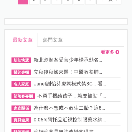
最新文章
熱門文章
看更多
新北割頸案受害少年楊承勳名...
新知快遞
立秋後秋燥來襲！中醫教養肺...
醫師專欄
Janet謝怡芬虎媽模式禁3C，看...
名人家庭
不買手機給孩子，就要被貼「...
部落客專欄
為什麼不想或不敢生二胎？這8...
家庭關係
0.05%阿托品近視控制眼藥水納...
寶貝健康
晚婚晚育是無法改變的現實，...