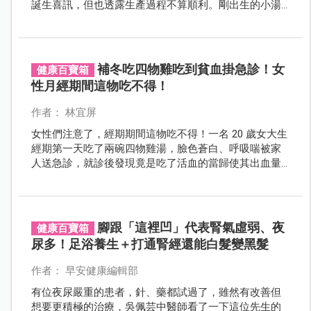
誕生喜訊，但也透露生產過程不算順利。剛出生的小湯
包因白血球偏低，被送往隔離室治療，至今仍需打針觀
察，母子倆暫時無法見面。
補冬吃四物雞吃到貧血掛急診！女
健康百寶箱
性月經期間這物吃不得！
作者： 林宜屏
女性們注意了，經期期間這物吃不得！一名 20 歲女大生
經期第一天吃了兩碗四物雞湯，臉色蒼白、呼吸喘被家
人送急診，就診後發現竟是吃了活血的當歸使其出血量
大增，造成貧血。
腳跟「這裡凹」代表腎氣虛弱、夜
健康百寶箱
尿多！足浴養生＋打通腎經還能白髮變黑髮
作者： 早安健康編輯部
有位夜尿嚴重的患者，針、藥都試過了，雖然有改善但
想要更積極的治療，吳佩芸中醫師看了一下這位先生的