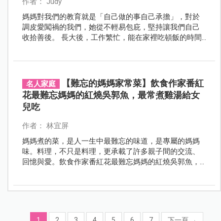
作者： Judy
媽媽對我們的教育就是「自己做的事自己承擔」，對於
調皮愛闖禍的我們，她從不輕易包庇，堅持讓我們自己
收拾善後。 長大後，工作繁忙，能在家裡吃頓飯的時間
變得非常少，最讓我懷念的是媽媽的獨創料理「蚵仔
湯」只要吃到這道菜，心中就會湧起滿滿的溫暖。
【難忘的媽媽家常菜】飲食作家番紅
名人家庭
花最難忘媽媽的紅燒吳郭魚，最常煮雞湯給女
兒吃
作者： 林宜屏
媽媽煮的菜，是人一生中最難忘的味道，是專屬的媽媽
味。料理，不只是料理，更承載了許多親子間的交流、
回憶與愛。飲食作家番紅花最難忘媽媽的紅燒吳郭魚，
最常煮雞湯給女兒吃。
1
2
3
4
5
6
7
下一頁
→