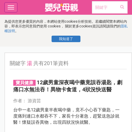
Toggle
navigation
為提供您更多優質的內容，本網站使用cookies分析技術。若繼續閱覽本網站內
容，即表示您同意我們使用 cookies， 關於更多cookies資訊請閱讀我們的
隱私
權說明
。
我知道了
關鍵字
湯
共有201筆資料
12歲男童深夜喝中藥竟誤吞湯匙，劇
寶貝健康
痛口水無法吞！異物卡食道，4狀況快送醫
作者： 游資芸
台中一名12歲男童半夜喝中藥，竟不小心吞下藥匙，一
度痛到連口水都吞不下，家長十分著急，趕緊送急診就
醫！懷疑誤吞異物，出現四狀況快就醫。