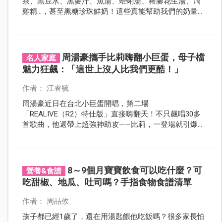
茶、黑豆水、黑麥汁、魚湯、蛤蜊湯、豬腳花生湯、滴
雞精…，甚至黑糖珍珠鮮奶！這些真能幫助我們的奶量
嗎？網上說法多得讓人眼花撩亂，不知道該信哪一個。
別急，今天我們就來聊聊這些湯湯水水到底能不能真的
幫上忙，讓妳輕鬆了解真相！
周湯豪攜手比莉嗨翻小巨蛋，母子檔
名人家庭
魅力狂飆：「這世上沒人比我們更酷！」
作者： 江睿毓
周湯豪近日在台北小巨蛋開唱，第二場
「REALIVE（R2）特仕版」直接嗨翻天！不只飆唱30多
首歌曲，他還帶上超強神助攻——比莉，一登場就引爆全
場尖叫。這對最酷母子檔默契滿分，魅力炸裂舞台！雖
然前一天太投入扭傷了腳踝，但周湯豪照樣帶傷跳跑，
敬業到讓人佩服。音樂、親情、狂歡全都滿分交付！
8～9個月寶寶飲食可以吃什麼？可
營養&食譜
吃甜椒、地瓜、吐司嗎？手指食物食譜清單
作者： 周品攸
孩子都已經1歲了，還在用湯匙餵他吃飯嗎？很多家長怕