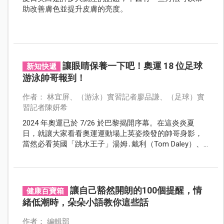
助改善膚色並提升皮膚的亮度。
讓眼睛保養一下吧！奧運 18 位足球
新知快遞
游泳帥哥報到！
作者： 林宜屏、（游泳）實習記者廖品謙、（足球）實
習記者陳妍希
2024 年奧運已於 7/26 於巴黎揭開序幕。在這炎炎夏
日，就讓大家看看奧運運動場上英姿煥發的帥哥身影，
當然必看英國「跳水王子」湯姆․戴利（Tom Daley）、
「台灣蝶王」王冠閎，一邊為他們喝采，一邊也保養保
養眼睛！
讓自己豁然開朗的100個提醒，情
健康百寶箱
緒低潮時，朵朵小語教你這些話
作者： 編輯部