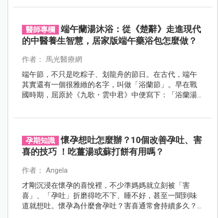
端午蘭湯沐浴：從《楚辭》走進現代
醫師專欄
的中醫養生智慧，居家版端午藥浴包怎麼做？
作者： 馬光醫療網
端午節，不只是吃粽子、划龍舟的節日。在古代，端午
其實還有一個很雅緻的名字，叫做「浴蘭節」。早在戰
國時期，屈原於《九歌・雲中君》中便寫下：「浴蘭湯
兮沐芳華。」《大戴禮記》也記載：「五月五日，蓄蘭
為沐浴。」可見端午以香草沐浴的習俗，至少已流傳兩
千年以上。
懷孕想吐怎麼辦？10個改善孕吐、害
孕期知識
喜的技巧 ！吃薑湯或蘇打餅有用嗎？
作者： Angela
才剛沉浸在懷孕的喜悅裡，不少準媽媽就立刻被「害
喜」、「孕吐」折磨得吃不下、睡不好，甚至一聞到味
道就想吐。懷孕為什麼會孕吐？害喜通常會持續多久？
如果吐到吃不下，又該怎麼辦？