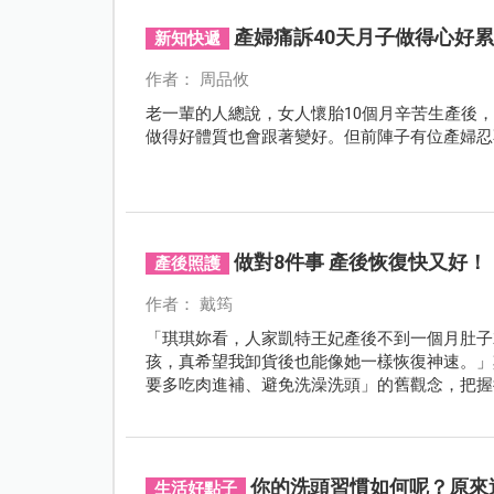
產婦痛訴40天月子做得心好累
新知快遞
作者： 周品攸
老一輩的人總說，女人懷胎10個月辛苦生產後
做得好體質也會跟著變好。但前陣子有位產婦忍
做對8件事 產後恢復快又好！
產後照護
作者： 戴筠
「琪琪妳看，人家凱特王妃產後不到一個月肚子
孩，真希望我卸貨後也能像她一樣恢復神速。」
要多吃肉進補、避免洗澡洗頭」的舊觀念，把握
你的洗頭習慣如何呢？原來
生活好點子