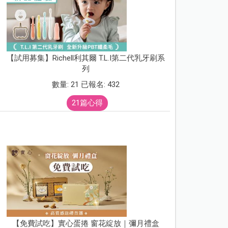
【試用募集】Richell利其爾 T.L.I第二代乳牙刷系
列
數量: 21 已報名: 432
21篇心得
【免費試吃】實心蛋捲 窗花綻放｜彌月禮盒