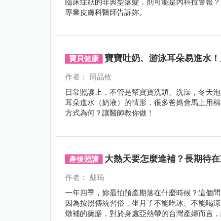
臨床症狀的非典型落髮，則可能是內科拉警報？
專業皮膚科醫師告訴妳。
寶寶吐奶、游泳耳朵易進水！
寶貝健康
作者： 周品攸
日常照護上，不管是幫寶寶洗頭、洗澡，冬天泡
耳朵進水（奶液）的情形，很多爸媽會馬上用棉
方式為何？讓醫師教你做！
大熱天要怎麼進補？長期待在
產後照護
作者： 戴筠
一年四季，妳最怕預產期落在什麼時候？這個問
因為按照傳統習俗，坐月子不能吃冰、不能喝涼
燉補的藥膳，對於身處亞熱帶的台灣產婦而言，