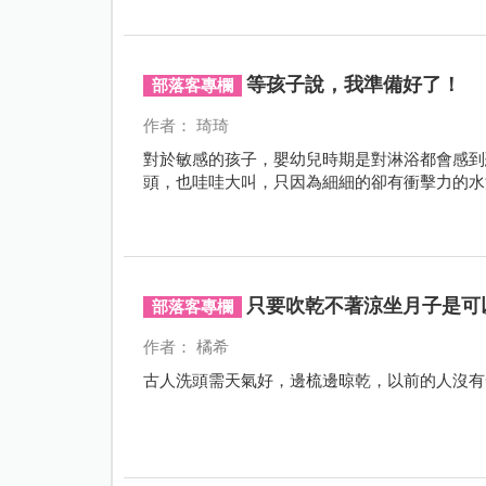
子的地雷，該怎麼辦？本文邀請中西醫專家針對
「涼」方，讓妳坐月子也能清爽一夏！
等孩子說，我準備好了！
部落客專欄
作者： 琦琦
對於敏感的孩子，嬰幼兒時期是對淋浴都會感到
頭，也哇哇大叫，只因為細細的卻有衝擊力的水
只要吹乾不著涼坐月子是可
部落客專欄
作者： 橘希
古人洗頭需天氣好，邊梳邊晾乾，以前的人沒有