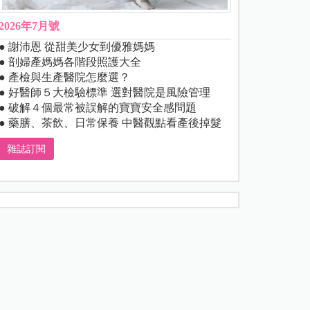
2026年7月號
● 謝沛恩 從甜美少女到優雅媽媽
● 剖婦產媽媽各階段照護大全
● 產檢與生產醫院怎麼選？
● 好醫師５大檢驗標準 選對醫院是風險管理
● 破解４個最常被誤解的寶寶安全感問題
● 藥膳、茶飲、日常保養 中醫觀點看產後掉髮
雜誌訂閱