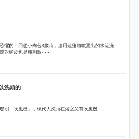
食、衣、住、行、樂等5大領域為媽咪們提供夏天坐月子的
恐懼的！回想小肉包3歲時，連用蓮蓬頭噴灑出的水流洗
流對頭皮也是種刺激⋯⋯
以洗頭的
發明「吹風機」，現代人洗頭在浴室又有吹風機。