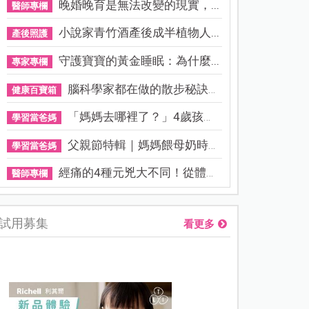
晚婚晚育是無法改變的現實，...
醫師專欄
小說家青竹酒產後成半植物人...
產後照護
守護寶寶的黃金睡眠：為什麼...
專家專欄
腦科學家都在做的散步秘訣！...
健康百寶箱
「媽媽去哪裡了？」4歲孩子還...
學習當爸媽
父親節特輯｜媽媽餵母奶時，...
學習當爸媽
經痛的4種元兇大不同！從體質...
醫師專欄
試用募集
看更多