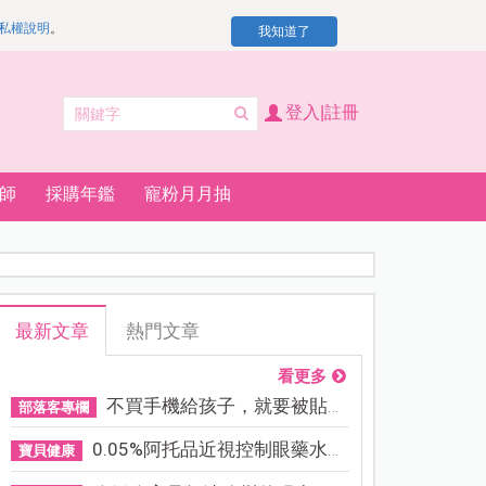
私權說明
。
我知道了
登入|註冊
師
採購年鑑
寵粉月月抽
最新文章
熱門文章
看更多
不買手機給孩子，就要被貼「...
部落客專欄
0.05%阿托品近視控制眼藥水納...
寶貝健康