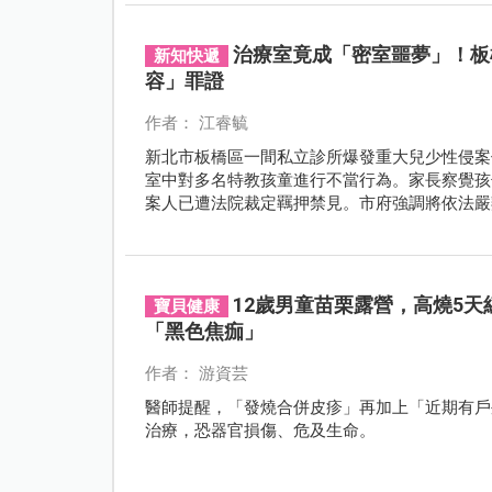
治療室竟成「密室噩夢」！板
新知快遞
容」罪證
作者： 江睿毓
新北市板橋區一間私立診所爆發重大兒少性侵案
室中對多名特教孩童進行不當行為。家長察覺孩
案人已遭法院裁定羈押禁見。市府強調將依法嚴
12歲男童苗栗露營，高燒5
寶貝健康
「黑色焦痂」
作者： 游資芸
醫師提醒，「發燒合併皮疹」再加上「近期有戶
治療，恐器官損傷、危及生命。