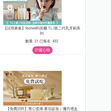
【試用募集】Richell利其爾 T.L.I第二代乳牙刷系
列
數量: 21 已報名: 432
21篇心得
【免費試吃】實心蛋捲 窗花綻放｜彌月禮盒