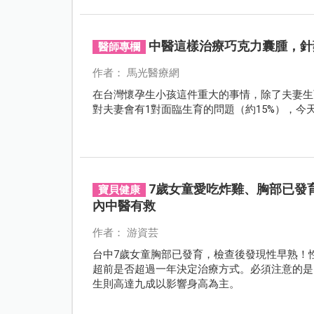
中醫這樣治療巧克力囊腫，針
醫師專欄
作者： 馬光醫療網
在台灣懷孕生小孩這件重大的事情，除了夫妻生
對夫妻會有1對面臨生育的問題（約15%），今
7歲女童愛吃炸雞、胸部已發
寶貝健康
內中醫有救
作者： 游資芸
台中7歲女童胸部已發育，檢查後發現性早熟！
超前是否超過一年決定治療方式。必須注意的是
生則高達九成以影響身高為主。