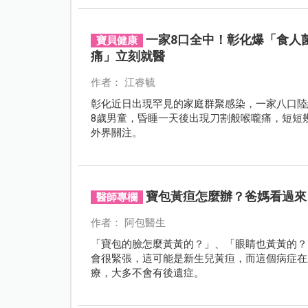
一家8口全中！彰化爆「食人
寶貝健康
痛」立刻就醫
作者： 江睿毓
彰化近日出現罕見的家庭群聚感染，一家八口陸
8歲男童，昏睡一天後出現刀割般喉嚨痛，短短
外界關注。
寶包黃疸怎麼辦？爸媽看過來
醫師專欄
作者： 阿包醫生
「寶包的臉怎麼黃黃的？」、「眼睛也黃黃的？
會很緊張，這可能是新生兒黃疸，而這個病症在
療，大多不會有後遺症。