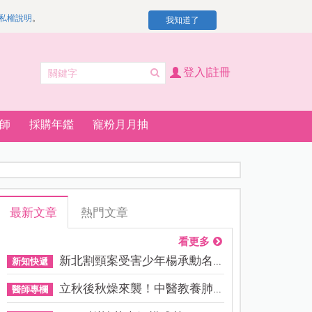
私權說明
。
我知道了
登入|註冊
師
採購年鑑
寵粉月月抽
最新文章
熱門文章
看更多
新北割頸案受害少年楊承勳名...
新知快遞
立秋後秋燥來襲！中醫教養肺...
醫師專欄