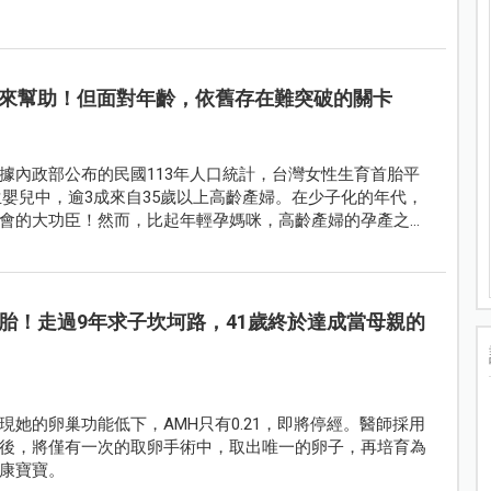
來幫助！但面對年齡，依舊存在難突破的關卡
據內政部公布的民國113年人口統計，台灣女性生育首胎平
有出生嬰兒中，逾3成來自35歲以上高齡產婦。在少子化的年代，
會的大功臣！然而，比起年輕孕媽咪，高齡產婦的孕產之
的壓力。
胎！走過9年求子坎坷路，41歲終於達成當母親的
她的卵巢功能低下，AMH只有0.21，即將停經。醫師採用
後，將僅有一次的取卵手術中，取出唯一的卵子，再培育為
康寶寶。