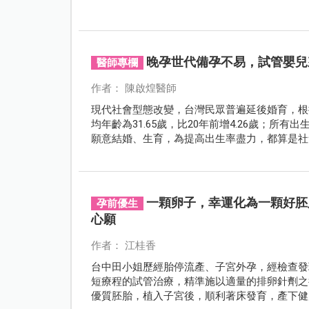
晚孕世代備孕不易，試管嬰兒
醫師專欄
作者： 陳啟煌醫師
現代社會型態改變，台灣民眾普遍延後婚育，根
均年齡為31.65歲，比20年前增4.26歲；所
願意結婚、生育，為提高出生率盡力，都算是社
路，不免要面臨較高的風險，而讓身心承受更大
一顆卵子，幸運化為一顆好胚
孕前優生
心願
作者： 江桂香
台中田小姐歷經胎停流產、子宮外孕，經檢查發現
短療程的試管治療，精準施以適量的排卵針劑之
優質胚胎，植入子宮後，順利著床發育，產下健