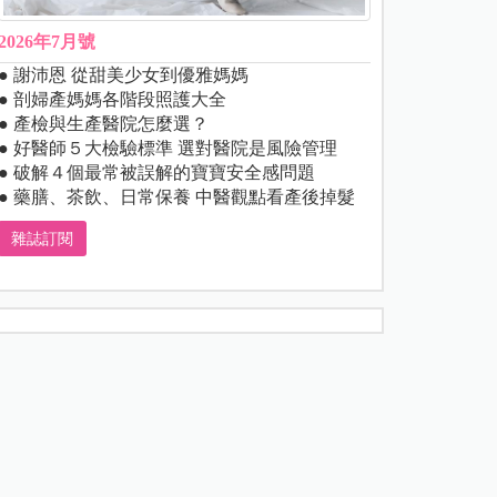
2026年7月號
● 謝沛恩 從甜美少女到優雅媽媽
● 剖婦產媽媽各階段照護大全
● 產檢與生產醫院怎麼選？
● 好醫師５大檢驗標準 選對醫院是風險管理
● 破解４個最常被誤解的寶寶安全感問題
● 藥膳、茶飲、日常保養 中醫觀點看產後掉髮
雜誌訂閱