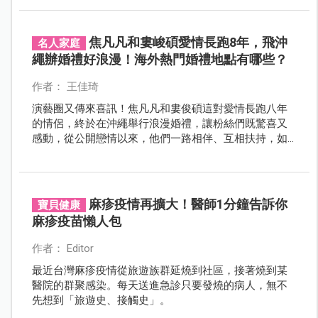
人和家長族群不得不提高警覺。
焦凡凡和婁峻碩愛情長跑8年，飛沖
名人家庭
繩辦婚禮好浪漫！海外熱門婚禮地點有哪些？
作者： 王佳琦
演藝圈又傳來喜訊！焦凡凡和婁俊碩這對愛情長跑八年
的情侶，終於在沖繩舉行浪漫婚禮，讓粉絲們既驚喜又
感動，從公開戀情以來，他們一路相伴、互相扶持，如
今步入人生新階段，更讓人忍不住為他們送上滿滿祝
福。
麻疹疫情再擴大！醫師1分鐘告訴你
寶貝健康
麻疹疫苗懶人包
作者： Editor
最近台灣麻疹疫情從旅遊族群延燒到社區，接著燒到某
醫院的群聚感染。每天送進急診只要發燒的病人，無不
先想到「旅遊史、接觸史」。