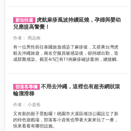
虎航麻疹風波持續延燒，孕婦與嬰幼
新知快遞
兒應提高警覺！
作者： 周品攸
有一位男性前往泰國旅遊感染了麻疹後，又搭乘台灣虎
航去沖繩旅遊，兩名空服員被感染後，卻持續出勤，造
成群聚感染。截至4/5已有11例麻疹確診案例，總接觸人
數達3013人。
不用去沖繩，這裡也有超夯網狀滾
部落客專欄
輪溜滑梯
作者： 小資爸
又有新的親子景點囉！桃園市大溪區埔頂公園設立了新
的特色遊戲場，部落客小資爸也帶著大家來玩了一番，
快來看看有哪些設施。