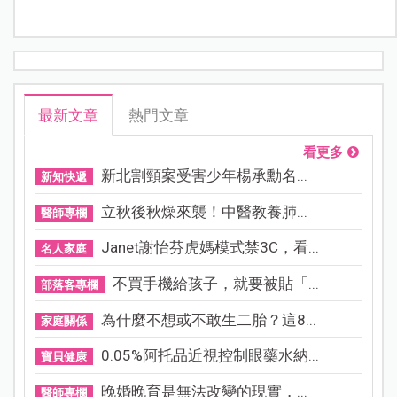
最新文章
熱門文章
看更多
新北割頸案受害少年楊承勳名...
新知快遞
立秋後秋燥來襲！中醫教養肺...
醫師專欄
Janet謝怡芬虎媽模式禁3C，看...
名人家庭
不買手機給孩子，就要被貼「...
部落客專欄
為什麼不想或不敢生二胎？這8...
家庭關係
0.05%阿托品近視控制眼藥水納...
寶貝健康
晚婚晚育是無法改變的現實，...
醫師專欄