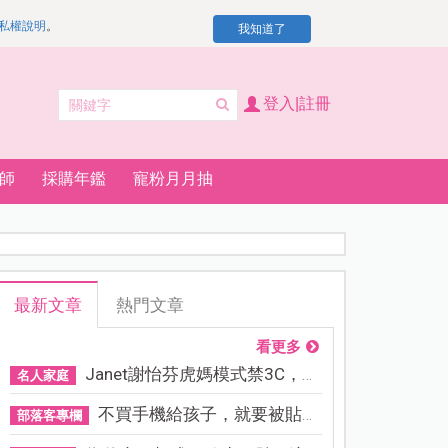
私權說明
。
我知道了
登入|註冊
師
採購年鑑
寵粉月月抽
最新文章
熱門文章
看更多
Janet謝怡芬虎媽模式禁3C，看...
名人家庭
不買手機給孩子，就要被貼「...
部落客專欄