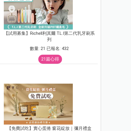
【試用募集】Richell利其爾 T.L.I第二代乳牙刷系
列
數量: 21 已報名: 432
21篇心得
【免費試吃】實心蛋捲 窗花綻放｜彌月禮盒