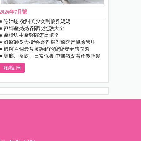
2026年7月號
● 謝沛恩 從甜美少女到優雅媽媽
● 剖婦產媽媽各階段照護大全
● 產檢與生產醫院怎麼選？
● 好醫師５大檢驗標準 選對醫院是風險管理
● 破解４個最常被誤解的寶寶安全感問題
● 藥膳、茶飲、日常保養 中醫觀點看產後掉髮
雜誌訂閱