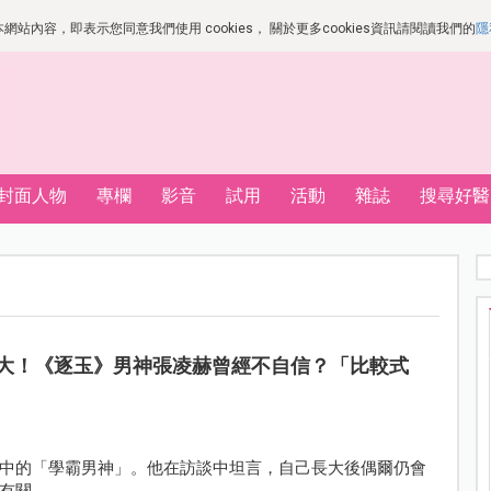
站內容，即表示您同意我們使用 cookies， 關於更多cookies資訊請閱讀我們的
隱
封面人物
專欄
影音
試用
活動
雜誌
搜尋好醫
大！《逐玉》男神張凌赫曾經不自信？「比較式
中的「學霸男神」。他在訪談中坦言，自己長大後偶爾仍會
有關。