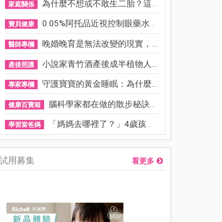
為什麼不想或不敢生二胎？這8...
家庭關係
0.05%阿托品近視控制眼藥水納...
寶貝健康
晚婚晚育是無法改變的現實，...
醫師專欄
小說家青竹酒產後成半植物人...
產後照護
守護寶寶的黃金睡眠：為什麼...
專家專欄
腦科學家都在做的散步秘訣！...
健康百寶箱
「媽媽去哪裡了？」4歲孩子還...
學習當爸媽
試用募集
看更多