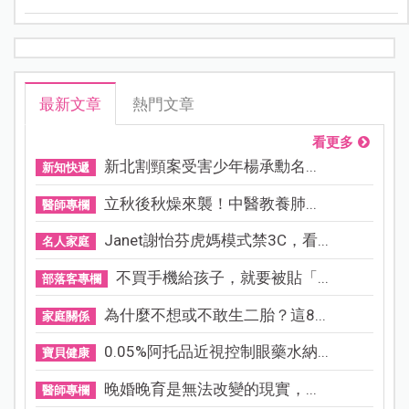
案！
最新文章
熱門文章
看更多
新北割頸案受害少年楊承勳名...
新知快遞
立秋後秋燥來襲！中醫教養肺...
醫師專欄
Janet謝怡芬虎媽模式禁3C，看...
名人家庭
不買手機給孩子，就要被貼「...
部落客專欄
為什麼不想或不敢生二胎？這8...
家庭關係
0.05%阿托品近視控制眼藥水納...
寶貝健康
晚婚晚育是無法改變的現實，...
醫師專欄