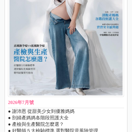
2026年7月號
● 謝沛恩 從甜美少女到優雅媽媽
● 剖婦產媽媽各階段照護大全
● 產檢與生產醫院怎麼選？
● 好醫師５大檢驗標準 選對醫院是風險管理