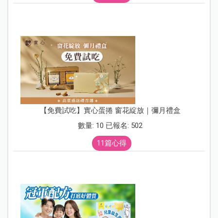
【免費試吃】實心蛋捲 窗花綻放｜彌月禮盒
數量: 10 已報名: 502
11篇心得