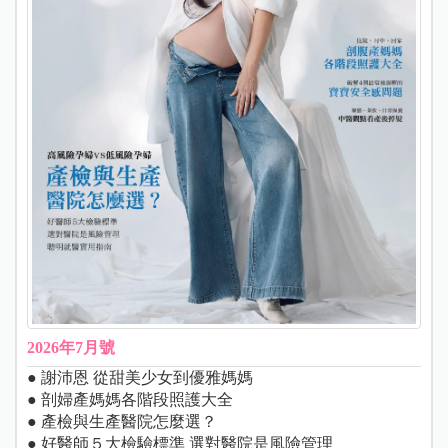
2026年7月號
● 謝沛恩 從甜美少女到優雅媽媽
● 剖婦產媽媽各階段照護大全
● 產檢與生產醫院怎麼選？
● 好醫師５大檢驗標準 選對醫院是風險管理