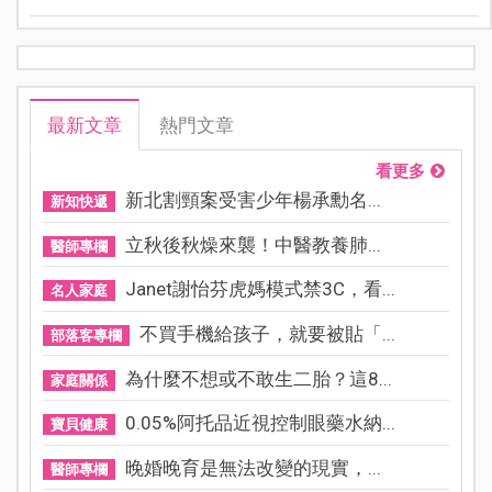
最新文章
熱門文章
看更多
新北割頸案受害少年楊承勳名...
新知快遞
立秋後秋燥來襲！中醫教養肺...
醫師專欄
Janet謝怡芬虎媽模式禁3C，看...
名人家庭
不買手機給孩子，就要被貼「...
部落客專欄
為什麼不想或不敢生二胎？這8...
家庭關係
0.05%阿托品近視控制眼藥水納...
寶貝健康
晚婚晚育是無法改變的現實，...
醫師專欄