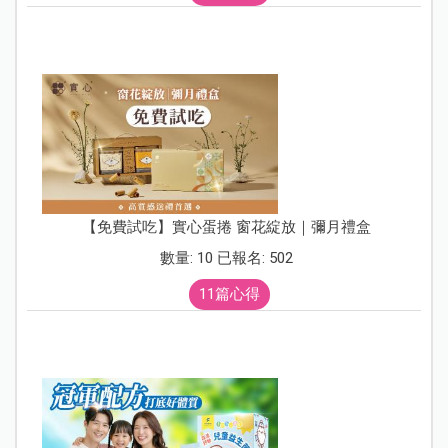
【免費試吃】實心蛋捲 窗花綻放｜彌月禮盒
數量: 10 已報名: 502
11篇心得