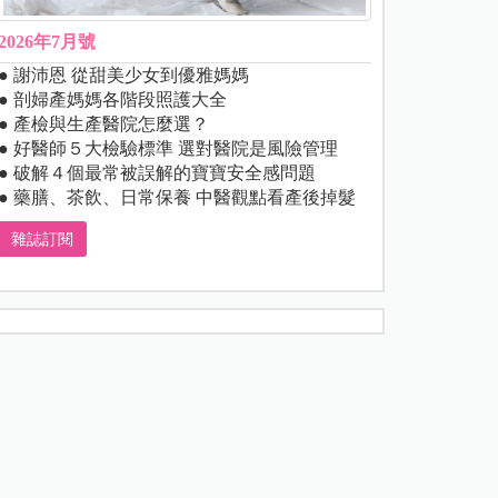
2026年7月號
● 謝沛恩 從甜美少女到優雅媽媽
● 剖婦產媽媽各階段照護大全
● 產檢與生產醫院怎麼選？
● 好醫師５大檢驗標準 選對醫院是風險管理
● 破解４個最常被誤解的寶寶安全感問題
● 藥膳、茶飲、日常保養 中醫觀點看產後掉髮
雜誌訂閱