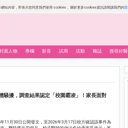
站內容，即表示您同意我們使用 cookies， 關於更多cookies資訊請閱讀我們的
隱
封面人物
專欄
影音
試用
活動
雜誌
搜尋好醫
體騷擾，調查結果認定「校園霸凌」！家長面對
11月30日公開發文，至2026年3月17日校方確認該事件為
凌，歷時將近四個月。柚子醫師的做法也給予家長啟示：爸