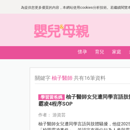
為提供您更多優質的內容，本網站使用cookies分析技術。若繼續閱覽本網
懷孕
育兒
家庭
關鍵字
柚子醫師
共有16筆資料
柚子醫師女兒遭同學言語肢
學習當爸媽
霸凌4程序SOP
作者： 游資芸
柚子醫師女兒遭同學言語與肢體騷擾，他從2025年
「校園霸凌事件」，並認定有兩位行為人參與霸