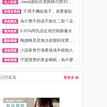
Janet謝怡芬虎媽模式禁3C，看...
名人家庭
不買手機給孩子，就要被貼「...
部落客專欄
為什麼不想或不敢生二胎？這8...
家庭關係
0.05%阿托品近視控制眼藥水納...
寶貝健康
晚婚晚育是無法改變的現實，...
醫師專欄
小說家青竹酒產後成半植物人...
產後照護
守護寶寶的黃金睡眠：為什麼...
專家專欄
試用募集
看更多