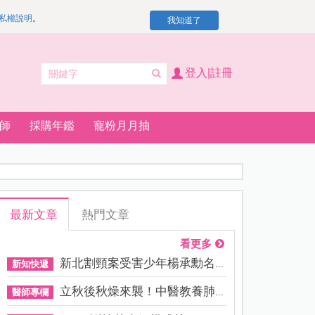
私權說明
。
我知道了
登入|註冊
師
採購年鑑
寵粉月月抽
最新文章
熱門文章
看更多
新北割頸案受害少年楊承勳名...
新知快遞
立秋後秋燥來襲！中醫教養肺...
醫師專欄