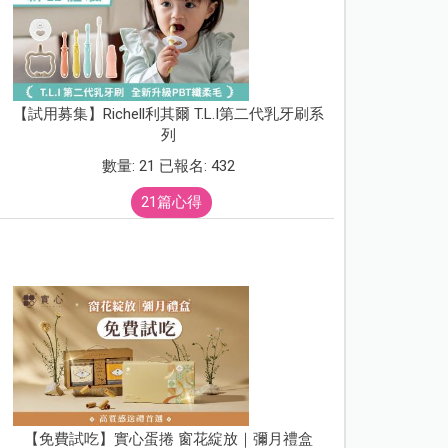
【試用募集】Richell利其爾 T.L.I第二代乳牙刷系
列
數量: 21 已報名: 432
21篇心得
【免費試吃】實心蛋捲 窗花綻放｜彌月禮盒