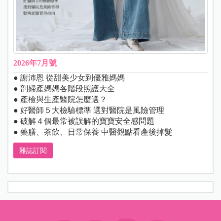
2026年7月號
● 謝沛恩 從甜美少女到優雅媽媽
● 剖婦產媽媽各階段照護大全
● 產檢與生產醫院怎麼選？
● 好醫師５大檢驗標準 選對醫院是風險管理
● 破解４個最常被誤解的寶寶安全感問題
● 藥膳、茶飲、日常保養 中醫觀點看產後掉髮
雜誌訂閱