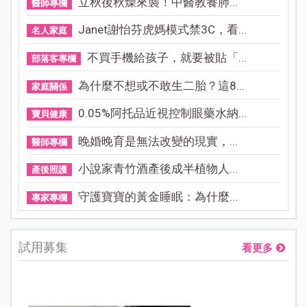
立秋後秋燥來襲！中醫教養肺...
醫師專欄
Janet謝怡芬虎媽模式禁3C，看...
名人家庭
不買手機給孩子，就要被貼「...
部落客專欄
為什麼不想或不敢生二胎？這8...
家庭關係
0.05%阿托品近視控制眼藥水納...
寶貝健康
晚婚晚育是無法改變的現實，...
醫師專欄
小說家青竹酒產後成半植物人...
產後照護
守護寶寶的黃金睡眠：為什麼...
專家專欄
試用募集
看更多