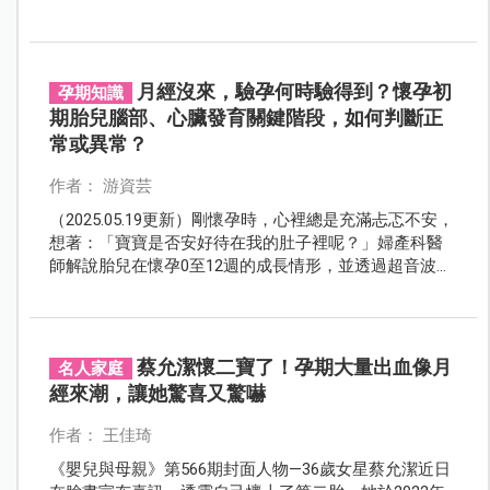
師要來告訴大家，哪4種人最適合使用月亮杯，以及使用
前必須知道的重要事項！
月經沒來，驗孕何時驗得到？懷孕初
孕期知識
期胎兒腦部、心臟發育關鍵階段，如何判斷正
常或異常？
作者： 游資芸
（2025.05.19更新）剛懷孕時，心裡總是充滿忐忑不安，
想著：「寶寶是否安好待在我的肚子裡呢？」婦產科醫
師解說胎兒在懷孕0至12週的成長情形，並透過超音波照
片呈現，讓妳一窺寶寶在肚子裡的小小樣貌。
蔡允潔懷二寶了！孕期大量出血像月
名人家庭
經來潮，讓她驚喜又驚嚇
作者： 王佳琦
《嬰兒與母親》第566期封面人物—36歲女星蔡允潔近日