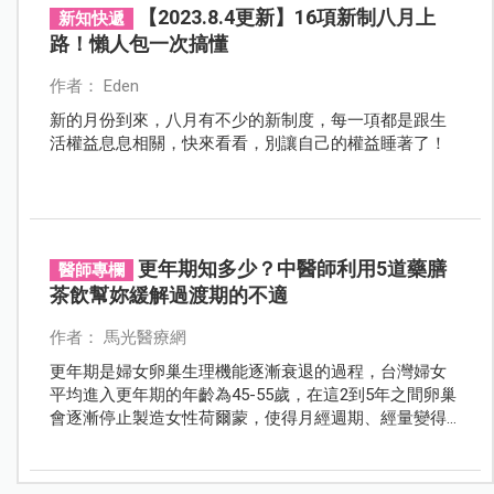
【2023.8.4更新】16項新制八月上
新知快遞
路！懶人包一次搞懂
作者： Eden
新的月份到來，八月有不少的新制度，每一項都是跟生
活權益息息相關，快來看看，別讓自己的權益睡著了！
更年期知多少？中醫師利用5道藥膳
醫師專欄
茶飲幫妳緩解過渡期的不適
作者： 馬光醫療網
更年期是婦女卵巢生理機能逐漸衰退的過程，台灣婦女
平均進入更年期的年齡為45-55歲，在這2到5年之間卵巢
會逐漸停止製造女性荷爾蒙，使得月經週期、經量變得
不規則，直至最後一年內不再有月經，也就是到了停經
的階段。