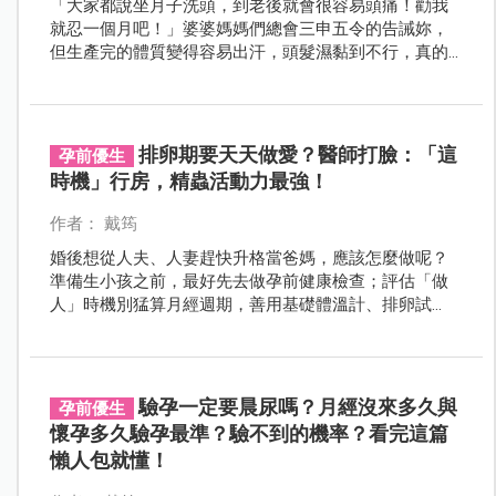
「大家都說坐月子洗頭，到老後就會很容易頭痛！勸我
就忍一個月吧！」婆婆媽媽們總會三申五令的告誡妳，
但生產完的體質變得容易出汗，頭髮濕黏到不行，真的
不能洗頭嗎？
排卵期要天天做愛？醫師打臉：「這
孕前優生
時機」行房，精蟲活動力最強！
作者： 戴筠
婚後想從人夫、人妻趕快升格當爸媽，應該怎麼做呢？
準備生小孩之前，最好先去做孕前健康檢查；評估「做
人」時機別猛算月經週期，善用基礎體溫計、排卵試
紙，打造好孕氣，提早諮詢婦產科醫師就對了！
驗孕一定要晨尿嗎？月經沒來多久與
孕前優生
懷孕多久驗孕最準？驗不到的機率？看完這篇
懶人包就懂！