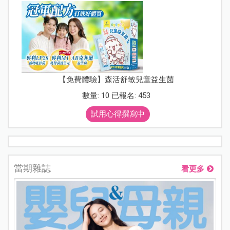
【免費體驗】森活舒敏兒童益生菌
數量: 10 已報名: 453
試用心得撰寫中
當期雜誌
看更多