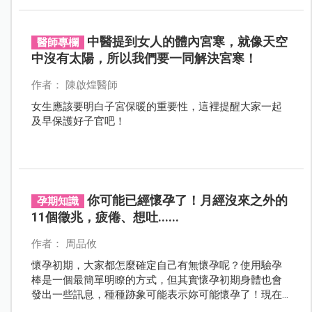
為經痛是體質問題，只要吃止痛藥就好，卻忽略了背後
可能隱藏著婦科疾病。如果妳的經痛總是治不好，甚至
隨著年紀越來越嚴重，可能是身體正在告訴妳：「這裡
中醫提到女人的體內宮寒，就像天空
醫師專欄
出問題了！」
中沒有太陽，所以我們要一同解決宮寒！
作者： 陳啟煌醫師
女生應該要明白子宮保暖的重要性，這裡提醒大家一起
及早保護好子官吧！
你可能已經懷孕了！月經沒來之外的
孕期知識
11個徵兆，疲倦、想吐......
作者： 周品攸
懷孕初期，大家都怎麼確定自己有無懷孕呢？使用驗孕
棒是一個最簡單明瞭的方式，但其實懷孕初期身體也會
發出一些訊息，種種跡象可能表示妳可能懷孕了！現在
就來檢視看看以下12個症狀，妳中了幾項呢？