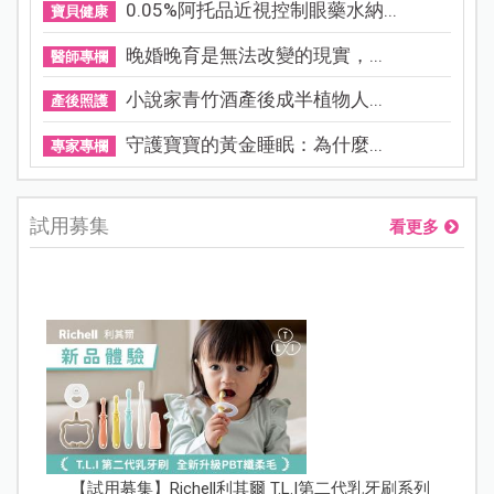
0.05%阿托品近視控制眼藥水納...
寶貝健康
晚婚晚育是無法改變的現實，...
醫師專欄
小說家青竹酒產後成半植物人...
產後照護
守護寶寶的黃金睡眠：為什麼...
專家專欄
試用募集
看更多
【試用募集】Richell利其爾 T.L.I第二代乳牙刷系列