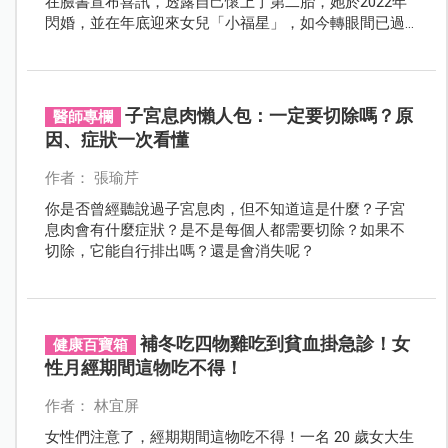
在臉書宣布喜訊，透露自己懷上了第二胎，她於2022年
閃婚，並在年底迎來女兒「小福星」，如今轉眼間已過
三年。
子宮息肉懶人包：一定要切除嗎？原
醫師專欄
因、症狀一次看懂
作者： 張瑜芹
你是否曾經聽說過子宮息肉，但不知道這是什麼？子宮
息肉會有什麼症狀？是不是每個人都需要切除？如果不
切除，它能自行排出嗎？還是會消失呢？
補冬吃四物雞吃到貧血掛急診！女
健康百寶箱
性月經期間這物吃不得！
作者： 林宜屏
女性們注意了，經期期間這物吃不得！一名 20 歲女大生