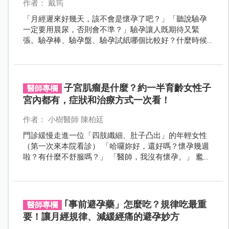
作者： 戴筠
「月經遲來好幾天，該不會是懷孕了吧？」「聽說驗孕
一定要用晨尿，否則會不準？」驗孕讓人既期待又緊
張。驗孕棒、驗孕盤、驗孕試紙哪個比較好？什麼時候
驗、怎麼驗最準？這篇懶人包，讓妳第一次驗孕就上
手！
子宮肌瘤是什麼？約一半育齡女性子
醫師專欄
宮內都有，症狀和治療方式一次看！
作者： 小樹醫師 陳柏廷
門診緩慢走進一位「四肢纖細、肚子凸出」的年輕女性
（第一次來本院看診） 「哈囉妳好，還好嗎？懷孕幾週
啦？有什麼不舒服嗎？」 「醫師，我沒有懷孕。」 尷
尬……抱歉～
｢事前避孕藥」怎麼吃？規律吃最重
醫師專欄
要！讓月經規律、減緩經痛的避孕妙方