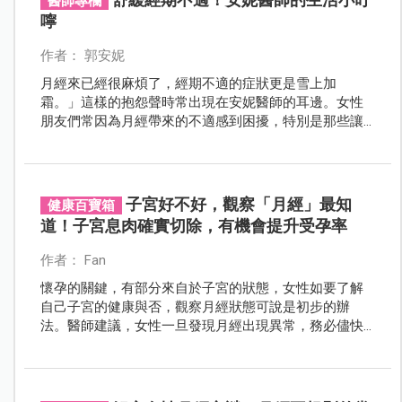
醫師專欄
嚀
作者： 郭安妮
月經來已經很麻煩了，經期不適的症狀更是雪上加
霜。」這樣的抱怨聲時常出現在安妮醫師的耳邊。女性
朋友們常因為月經帶來的不適感到困擾，特別是那些讓
人聞之色變的經期症候群，在年齡介於 20 ~ 40 歲之間更
是常見，尤其是在 25 ~ 35 歲這個年齡段達到高峰。在這
裡，安妮醫師將與大家分享一些能夠幫助你揮別生理不
適、重拾好氣色的建議。
子宮好不好，觀察「月經」最知
健康百寶箱
道！子宮息肉確實切除，有機會提升受孕率
作者： Fan
懷孕的關鍵，有部分來自於子宮的狀態，女性如要了解
自己子宮的健康與否，觀察月經狀態可說是初步的辦
法。醫師建議，女性一旦發現月經出現異常，務必儘快
就醫檢查，提前了解可能存在的病因，對於想要懷孕的
女性，也會有幫助。