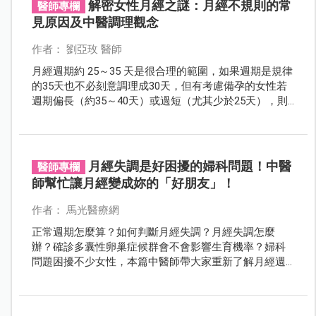
解密女性月經之謎：月經不規則的常
醫師專欄
見原因及中醫調理觀念
作者： 劉亞玫 醫師
月經週期約 25～35 天是很合理的範圍，如果週期是規律
的35天也不必刻意調理成30天，但有考慮備孕的女性若
週期偏長（約35～40天）或過短（尤其少於25天），則
建議需要積極調理。
月經失調是好困擾的婦科問題！中醫
醫師專欄
師幫忙讓月經變成妳的「好朋友」！
作者： 馬光醫療網
正常週期怎麼算？如何判斷月經失調？月經失調怎麼
辦？確診多囊性卵巢症候群會不會影響生育機率？婦科
問題困擾不少女性，本篇中醫師帶大家重新了解月經週
期、月經失調，以及分享 5 秘訣讓我們跟月經成為好朋
友吧！