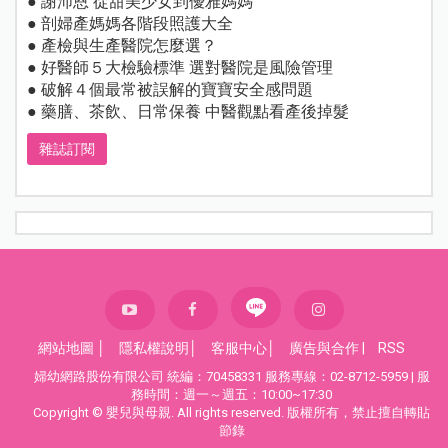
● 謝沛恩 從甜美少女到優雅媽媽
● 剖婦產媽媽各階段照護大全
● 產檢與生產醫院怎麼選？
● 好醫師５大檢驗標準 選對醫院是風險管理
● 破解４個最常被誤解的寶寶安全感問題
● 藥膳、茶飲、日常保養 中醫觀點看產後掉髮
雜誌訂閱
網站地圖
│
隱私權說明
│
客服中心
│
廣告與合作
|
RSS
婦幼網路股份有限公司 統編：70458331 服務專線：02-8712-5959 | 服
務時間：週一～週五：10:00~17:30
Copyright © 嬰兒與母親. All rights reserved. 版權所有，禁止擅自轉貼
節錄