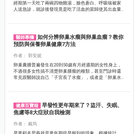
經期第一天吃了兩碗四物雞湯，臉色蒼白、呼吸喘被家
人送急診，就診後發現竟是吃了活血的當歸使其出血量
大增，造成貧血。
如何分辨卵巢水瘤與卵巢血瘤？教你
醫師專欄
預防與保養卵巢健康7方法
作者： 郭安妮
卵巢囊腫普遍發生在20到50歲有月經週期的女性身上，
不過很多女性搞不清楚卵巢腫瘤的種類，甚至門診時還
常見跟醫師說自己「子宮長了水瘤」，或者是「卵巢水
瘤」跟「卵巢血瘤」分不清楚，女性朋友應該要認識什
麼是卵巢囊腫。
早發性更年期來了？盜汗、失眠、
健康百寶箱
焦慮等8大症狀自我檢測
作者： 戴筠
早更顧名思義就是更年期提早報到的現象。根據統計，