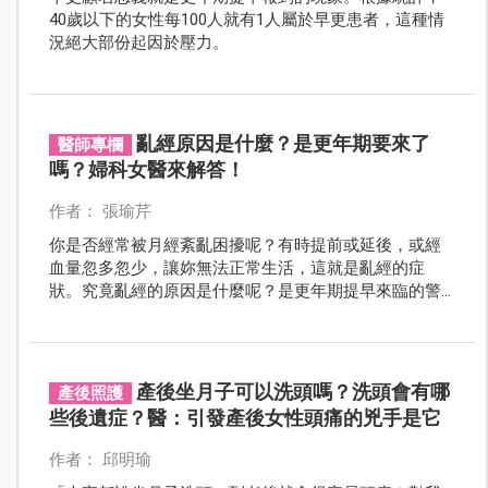
40歲以下的女性每100人就有1人屬於早更患者，這種情
況絕大部份起因於壓力。
亂經原因是什麼？是更年期要來了
醫師專欄
嗎？婦科女醫來解答！
作者： 張瑜芹
你是否經常被月經紊亂困擾呢？有時提前或延後，或經
血量忽多忽少，讓妳無法正常生活，這就是亂經的症
狀。究竟亂經的原因是什麼呢？是更年期提早來臨的警
訊嗎？亂經還會懷孕嗎？要如何治療和避免亂經呢？
產後坐月子可以洗頭嗎？洗頭會有哪
產後照護
些後遺症？醫：引發產後女性頭痛的兇手是它
作者： 邱明瑜