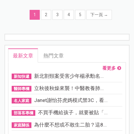
1
2
3
4
5
下一頁
→
最新文章
熱門文章
看更多
新北割頸案受害少年楊承勳名...
新知快遞
立秋後秋燥來襲！中醫教養肺...
醫師專欄
Janet謝怡芬虎媽模式禁3C，看...
名人家庭
不買手機給孩子，就要被貼「...
部落客專欄
為什麼不想或不敢生二胎？這8...
家庭關係