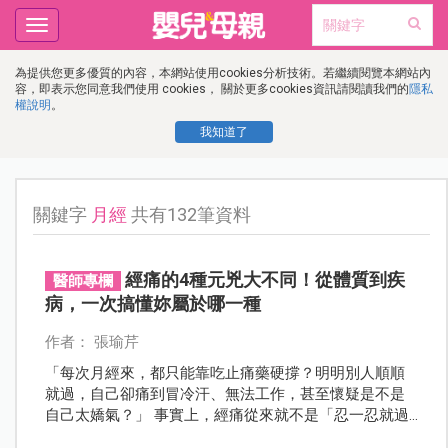
Toggle
navigation
為提供您更多優質的內容，本網站使用cookies分析技術。若繼續閱覽本網站內
容，即表示您同意我們使用 cookies， 關於更多cookies資訊請閱讀我們的
隱私
權說明
。
我知道了
關鍵字
月經
共有132筆資料
經痛的4種元兇大不同！從體質到疾
醫師專欄
病，一次搞懂妳屬於哪一種
作者： 張瑜芹
「每次月經來，都只能靠吃止痛藥硬撐？明明別人順順
就過，自己卻痛到冒冷汗、無法工作，甚至懷疑是不是
自己太嬌氣？」 事實上，經痛從來就不是「忍一忍就過
去」的小事，而是身體發出的重要警訊！許多女性誤以