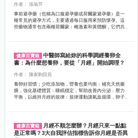
作者： 張瑜芹
事前避孕藥（也稱為口服避孕藥或荷爾蒙避孕藥）是一
種常見的避孕方式，主要通過每日服用來預防懷孕。這
些藥物通常包含兩種荷爾蒙：雌激素和黃體酮，它們共
同作用來抑制排卵、改變子宮內膜的厚度，以及增厚子
宮頸黏液，從而防止精子進入子宮並與卵子結合。
中醫師寫給妳的科學調經養卵全
健康百寶箱
書：為什麼想養卵，要從「月經」開始調理？
作者： 陳家駒院長
養卵好習慣；少吃添加物，營養也要均衡﹔補充天然藥
膳，強化基礎體質﹔睡眠穩定，幫助改善內分泌﹔壓力
平衡，以維持月經的規律﹔規律運動讓氣血循環，卵子
更健康。
月經不順怎麼辦？月經只來一點點
健康百寶箱
是正常嗎？3大自我評估指標告訴你月經是否異