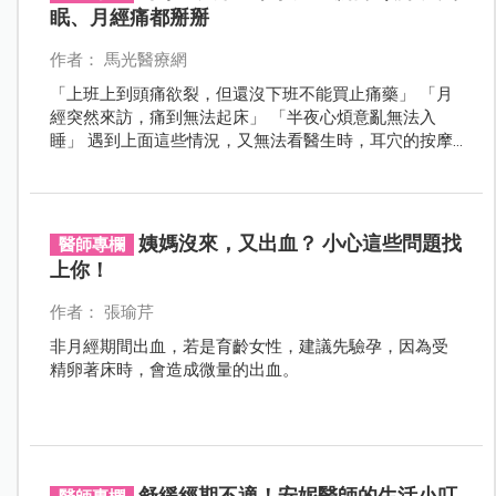
眠、月經痛都掰掰
作者： 馬光醫療網
「上班上到頭痛欲裂，但還沒下班不能買止痛藥」 「月
經突然來訪，痛到無法起床」 「半夜心煩意亂無法入
睡」 遇到上面這些情況，又無法看醫生時，耳穴的按摩
可以先救救你！
姨媽沒來，又出血？ 小心這些問題找
醫師專欄
上你！
作者： 張瑜芹
非月經期間出血，若是育齡女性，建議先驗孕，因為受
精卵著床時，會造成微量的出血。
舒緩經期不適！安妮醫師的生活小叮