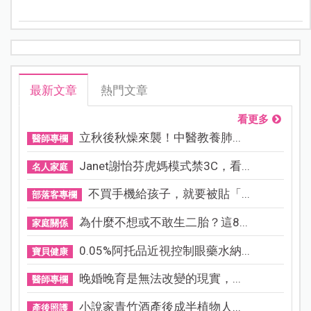
率，已由過去的 60% 大幅上升至近年的 80% 以上。與歐
美先進國家相比毫不遜色。儘管胎兒早產絕非父母所
願，但仍請父母收拾心情。只要依照醫師囑咐，定期回
診追蹤檢查，心肝寶貝的未來絕對精采可期。
最新文章
熱門文章
看更多
立秋後秋燥來襲！中醫教養肺...
醫師專欄
Janet謝怡芬虎媽模式禁3C，看...
名人家庭
不買手機給孩子，就要被貼「...
部落客專欄
為什麼不想或不敢生二胎？這8...
家庭關係
0.05%阿托品近視控制眼藥水納...
寶貝健康
晚婚晚育是無法改變的現實，...
醫師專欄
小說家青竹酒產後成半植物人...
產後照護