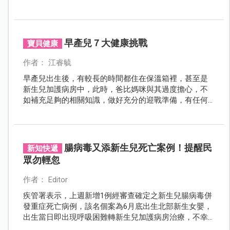
天」，醫師表示：「從接生、急救到穩定生命跡象，每
一秒都是關鍵。」
早產兒７大健康挑戰
寶貝健康
作者： 江睿毓
早產兒出生後，有較長的時間都住在保溫箱裡，甚至是
新生兒加護病房中，此時，爸比媽咪與其過度擔心，不
如補充足夠的相關知識，做好充分的迎戰準備，有任何
問題，早期發現，早期治療，與專業醫護人員合作，突
破每一次挑戰！
腸病毒又添新生兒死亡案例！提醒民
新知快遞
眾勿輕忽
作者： Editor
疾管署表示，上週新增1例經審查確定之新生兒腸病毒併
發重症死亡病例，該名個案為6月底出生北部新生女嬰，
出生當日即出現呼吸困難轉新生兒加護病房治療，不幸
於出生後6天因敗血症、呼吸衰竭及多重器官衰竭過世，