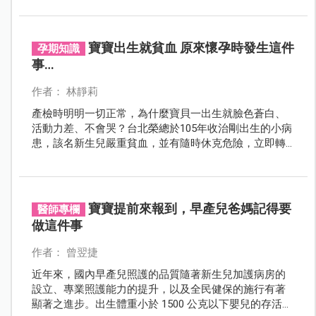
後經審查確認為伊科病毒11型感染併發重症。
寶寶出生就貧血 原來懷孕時發生這件
孕期知識
事…
作者： 林靜莉
產檢時明明一切正常，為什麼寶貝一出生就臉色蒼白、
活動力差、不會哭？台北榮總於105年收治剛出生的小病
患，該名新生兒嚴重貧血，並有隨時休克危險，立即轉
至新生兒加護病房。
寶寶提前來報到，早產兒爸媽記得要
醫師專欄
做這件事
作者： 曾翌捷
近年來，國內早產兒照護的品質隨著新生兒加護病房的
設立、專業照護能力的提升，以及全民健保的施行有著
顯著之進步。出生體重小於 1500 公克以下嬰兒的存活