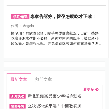
孕媽咪對於營養品補充總是充滿疑問，這其實並不難，
只需清楚在對的時間吃對的東西，基本上照著三個孕程
來補充就沒問題囉！
專家告訴妳，懷孕怎麼吃才正確！
孕期知識
作者： Angela
懷孕期間的飲食習慣，關乎母嬰健康狀況，日前一些媽
咪瘋狂追求孕期不發胖、產後神恢復的風潮，被婦產科
醫師痛斥是錯誤示範。究竟準媽咪該如何補充營養？怎
麼吃才不會美了媽咪、苦了寶寶，聽聽專家怎麼說。
最新文章
熱門文章
看更多
新北割頸案受害少年楊承勳名...
新知快遞
立秋後秋燥來襲！中醫教養肺...
醫師專欄