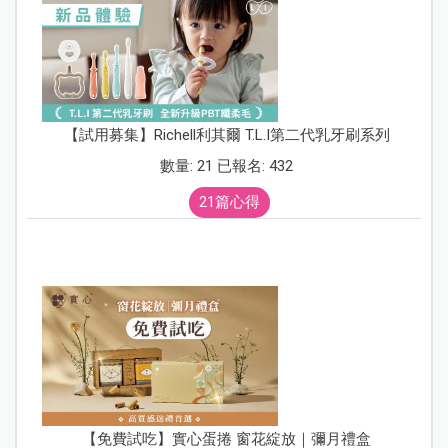
【試用募集】Richell利其爾 T.L.I第二代乳牙刷系列
數量: 21 已報名: 432
21篇心得
【免費試吃】實心蛋捲 窗花綻放｜彌月禮盒