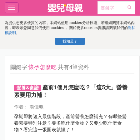
Toggle
navigation
為提供您更多優質的內容，本網站使用cookies分析技術。若繼續閱覽本網站內
容，即表示您同意我們使用 cookies， 關於更多cookies資訊請閱讀我們的
隱私
權說明
。
我知道了
關鍵字
懷孕怎麼吃
共有4筆資料
產前1個月怎麼吃？「這5大」營養
營養&食譜
素要用力補！
作者： 湯佳珮
孕期即將邁入最後階段，產前營養怎麼補充？有哪些營
養素要特別注意？要多吃什麼食物？又要少吃什麼食
物？看完這一張圖表就懂了！