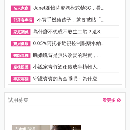
Janet謝怡芬虎媽模式禁3C，看...
名人家庭
不買手機給孩子，就要被貼「...
部落客專欄
為什麼不想或不敢生二胎？這8...
家庭關係
0.05%阿托品近視控制眼藥水納...
寶貝健康
晚婚晚育是無法改變的現實，...
醫師專欄
小說家青竹酒產後成半植物人...
產後照護
守護寶寶的黃金睡眠：為什麼...
專家專欄
試用募集
看更多