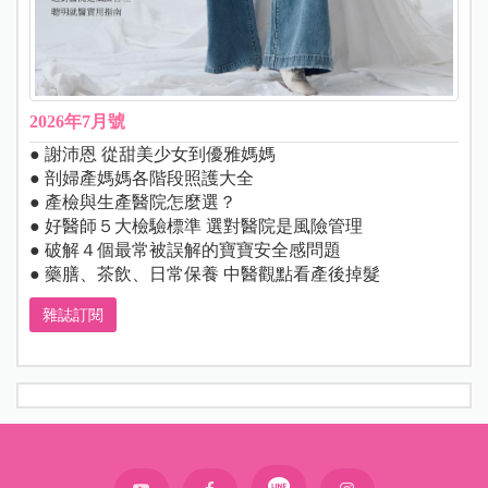
2026年7月號
● 謝沛恩 從甜美少女到優雅媽媽
● 剖婦產媽媽各階段照護大全
● 產檢與生產醫院怎麼選？
● 好醫師５大檢驗標準 選對醫院是風險管理
● 破解４個最常被誤解的寶寶安全感問題
● 藥膳、茶飲、日常保養 中醫觀點看產後掉髮
雜誌訂閱