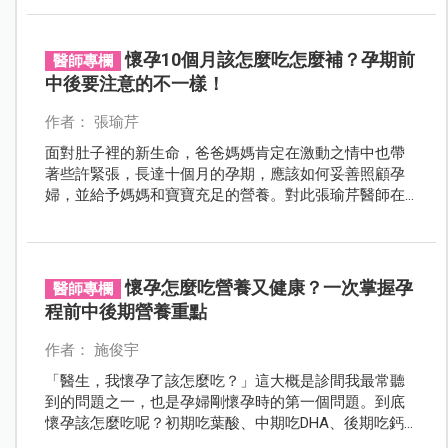
懷孕10個月該怎麼吃怎麼補？孕期前
醫師專欄
中後要注意的不一樣！
作者： 張瑜芹
面對肚子裡的新生命，爸爸媽媽肯定在激動之情中也帶
著些許緊張，長達十個月的孕期，應該如何妥善照顧孕
婦，並給予媽媽和寶寶充足的營養。對此張瑜芹醫師在
臉書分享懷孕期間的症狀及需要補充的營養素，供爸爸
媽媽們參考。
懷孕怎麼吃營養又健康？一次掌握孕
醫師專欄
程前中後期營養重點
作者： 施俊宇
「醫生，我懷孕了該怎麼吃？」這大概是診間我最常聽
到的問題之一，也是孕婦剛懷孕時的第一個問題。到底
懷孕該怎麼吃呢？初期吃葉酸、中期吃DHA、後期吃鈣
片，那麼問題來了，一定要吃保健食品才可以嗎？許多