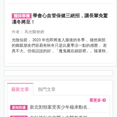
學會心血管保健三絕招，讓長輩免驚
醫師專欄
凜冬將至！
作者： 馬光醫療網
光陰似箭， 2023 年也即將進入最後的冬季， 雖然南部
的鄉親朋友們容易有秋冬只是比夏季涼一點的感覺， 差
異不大。但俗話說的好，「魔鬼藏在細節裡」。隨著秋
冬日照時間逐漸減少， 日夜溫差會愈加明顯， 如果碰上
冷氣團甚至寒流來襲， 日夜交替時的溫差能輕易的超過
10℃。劇烈的溫差會讓血管收縮、血壓突然升高並增加
心臟負荷， 心血管疾病發作的風險便不知不覺的飆高。
最新文章
熱門文章
看更多
新北割頸案受害少年楊承勳名...
新知快遞