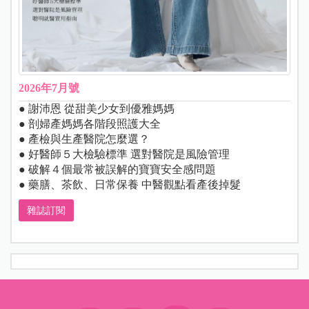
2026年7月號
● 謝沛恩 從甜美少女到優雅媽媽
● 剖婦產媽媽各階段照護大全
● 產檢與生產醫院怎麼選？
● 好醫師５大檢驗標準 選對醫院是風險管理
● 破解４個最常被誤解的寶寶安全感問題
● 藥膳、茶飲、日常保養 中醫觀點看產後掉髮
雜誌訂閱