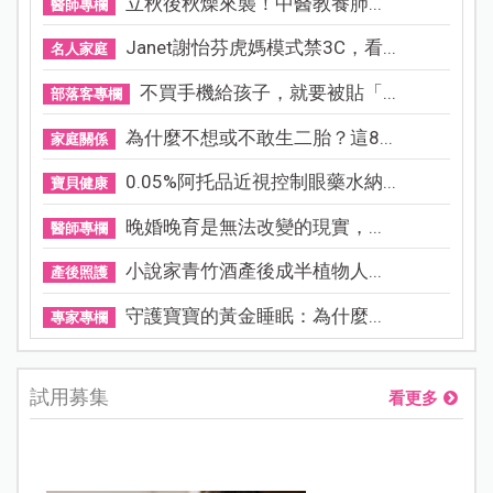
立秋後秋燥來襲！中醫教養肺...
醫師專欄
Janet謝怡芬虎媽模式禁3C，看...
名人家庭
不買手機給孩子，就要被貼「...
部落客專欄
為什麼不想或不敢生二胎？這8...
家庭關係
0.05%阿托品近視控制眼藥水納...
寶貝健康
晚婚晚育是無法改變的現實，...
醫師專欄
小說家青竹酒產後成半植物人...
產後照護
守護寶寶的黃金睡眠：為什麼...
專家專欄
試用募集
看更多