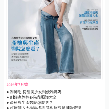
2026年7月號
● 謝沛恩 從甜美少女到優雅媽媽
● 剖婦產媽媽各階段照護大全
● 產檢與生產醫院怎麼選？
● 好醫師５大檢驗標準 選對醫院是風險管理