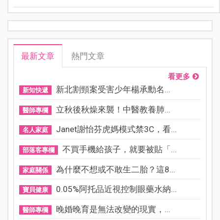
最新文章
熱門文章
看更多
新北割頸案受害少年楊承勳名...
新知快遞
立秋後秋燥來襲！中醫教養肺...
醫師專欄
Janet謝怡芬虎媽模式禁3C，看...
名人家庭
不買手機給孩子，就要被貼「...
部落客專欄
為什麼不想或不敢生二胎？這8...
家庭關係
0.05%阿托品近視控制眼藥水納...
寶貝健康
晚婚晚育是無法改變的現實，...
醫師專欄