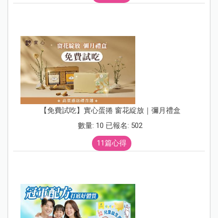
【免費試吃】實心蛋捲 窗花綻放｜彌月禮盒
數量: 10 已報名: 502
11篇心得