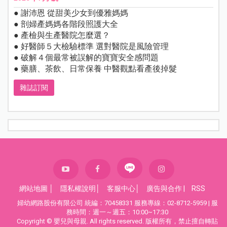
● 謝沛恩 從甜美少女到優雅媽媽
● 剖婦產媽媽各階段照護大全
● 產檢與生產醫院怎麼選？
● 好醫師５大檢驗標準 選對醫院是風險管理
● 破解４個最常被誤解的寶寶安全感問題
● 藥膳、茶飲、日常保養 中醫觀點看產後掉髮
雜誌訂閱
網站地圖
│
隱私權說明
│
客服中心
│
廣告與合作
|
RSS
婦幼網路股份有限公司 統編：70458331 服務專線：02-8712-5959 | 服
務時間：週一～週五：10:00~17:30
Copyright © 嬰兒與母親. All rights reserved. 版權所有，禁止擅自轉貼