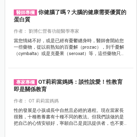
自己想要的樣子，寶寶自然就會來了！」一起來看樓樓
和天使寶寶「小毛豆」的專訪！
你健腦了嗎？大腦的健康需要優質的
醫師專欄
蛋白質
作者： 劉博仁營養功能醫學專家
當您情緒不好，或是已經有憂鬱纏身時，醫師會開給您
一些藥物，從以前熟知的百憂解（prozac），到千憂解
（cymbalta）或是克憂果（seroxat）等，這些藥物只有
一個目的，就是增加腦內的血清素，來幫助您有好心
情。
OT莉莉當媽媽：談性說愛！性教育
專家專欄
即是關係教育
作者： OT 莉莉當媽媽
性的發展是小孩成長中自然且必經的過程。現在當家長
很難，十種教養書有十種不同的教法。但我們該做的是
把自己的心情安頓好，寧願自己是資訊提供者，也不要
他去接觸到偏誤的訊息。