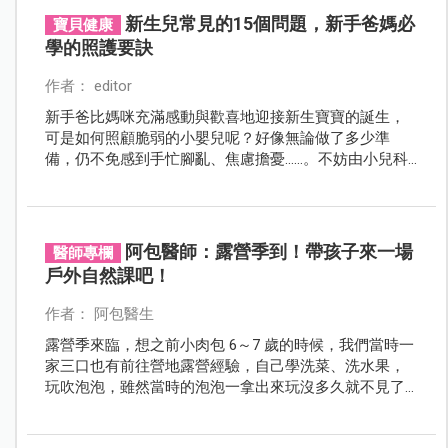
新生兒常見的15個問題，新手爸媽必
寶貝健康
學的照護要訣
作者： editor
新手爸比媽咪充滿感動與歡喜地迎接新生寶寶的誕生，
可是如何照顧脆弱的小嬰兒呢？好像無論做了多少準
備，仍不免感到手忙腳亂、焦慮擔憂……。不妨由小兒科
專家告訴父母正確的細心呵護之道，緩和緊張心情！
阿包醫師：露營季到！帶孩子來一場
醫師專欄
戶外自然課吧！
作者： 阿包醫生
露營季來臨，想之前小肉包 6～7 歲的時候，我們當時一
家三口也有前往營地露營經驗，自己學洗菜、洗水果，
玩吹泡泡，雖然當時的泡泡一拿出來玩沒多久就不見了
（好像是被別團孩子拿走）但這個插曲不影響整體心
情，回想起來還是很值得呢！