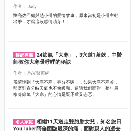
作者： Judy
劉亮佐回顧與趙小僑的愛情故事，原來當初是小僑主動
出擊，才讓這段感情萌芽！
24節氣「大寒」，3穴道1茶飲，中醫
醫師專欄
師教你大寒暖呼呼的秘訣
作者： 馬光醫療網
俗諺說到「大寒不寒，春分不暖」，如果大寒不寒冷，
那麼到春分時天氣也不會暖和。這讓我們面對一整年最
寒冷節氣「大寒」的心情是既矛盾又忐忑。
相繼11天送走雙胞胎女兒，知名旅日
名人家庭
YouTuber阿倫面臨最深的痛，面對親人的逝去