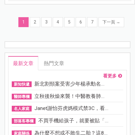
1
2
3
4
5
6
7
下一頁
→
最新文章
熱門文章
看更多
新北割頸案受害少年楊承勳名...
新知快遞
立秋後秋燥來襲！中醫教養肺...
醫師專欄
Janet謝怡芬虎媽模式禁3C，看...
名人家庭
不買手機給孩子，就要被貼「...
部落客專欄
為什麼不想或不敢生二胎？這8...
家庭關係