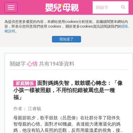
Toggle
navigation
為提供您更多優質的內容，本網站使用cookies分析技術。若繼續閱覽本網站內
容，即表示您同意我們使用 cookies， 關於更多cookies資訊請閱讀我們的
隱私
權說明
。
我知道了
關鍵字
心情
共有194筆資料
面對媽媽失智，鼓鼓暖心轉念：「像
家庭關係
小孩一樣被照顧，不用怕犯錯被罵也是一種
福」
作者： 江睿毓
母親節前夕，歌手鼓鼓（呂思偉）在社群分享了陪伴失
智母親的心情。面對才60幾歲、表達能力逐漸退化的媽
媽，他沒有陷入長照的悲觀，反而用最溫柔的視角，接