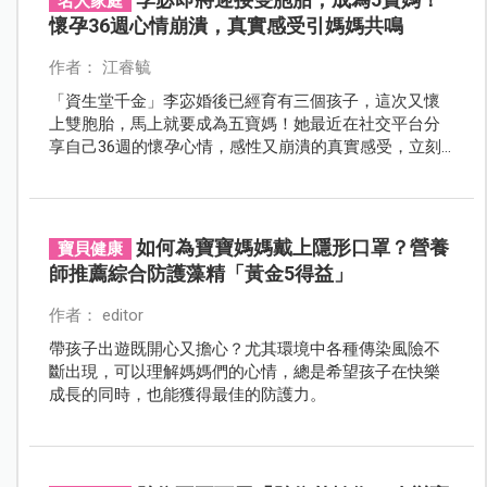
名人家庭
懷孕36週心情崩潰，真實感受引媽媽共鳴
作者： 江睿毓
「資生堂千金」李宓婚後已經育有三個孩子，這次又懷
上雙胞胎，馬上就要成為五寶媽！她最近在社交平台分
享自己36週的懷孕心情，感性又崩潰的真實感受，立刻
引發了很多媽媽的共鳴。
如何為寶寶媽媽戴上隱形口罩？營養
寶貝健康
師推薦綜合防護藻精「黃金5得益」
作者： editor
帶孩子出遊既開心又擔心？尤其環境中各種傳染風險不
斷出現，可以理解媽媽們的心情，總是希望孩子在快樂
成長的同時，也能獲得最佳的防護力。