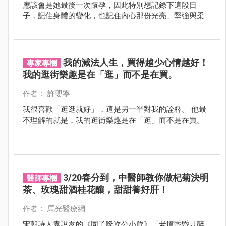
應該會是她最後一次懷孕，因此特別想記錄下這段日
子，記住身體的變化，也記住內心那份光亮、堅強與柔
軟。也提醒所有媽媽：妳現在的模樣，值得被看見。
我的減法人生，買得越少心情越好！
專家專欄
我的逛街樂趣是在「逛」而不是在買。
作者： 許嬰寧
我很喜歡「逛逛就好」，這是另一半對我的詮釋。 他最
不理解的就是，我的逛街樂趣是在「逛」而不是在買。
3/20春分到，中醫師教你做杞菊決明
醫師專欄
茶、玫瑰甜酒桂花釀，甜甜養好肝！
作者： 馬光醫療網
宋朝詩人袁說友的《同子隆次公小飲》「老境昏昏只醉