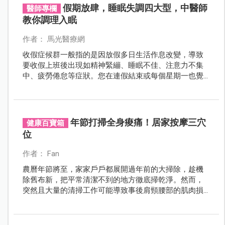
假期放肆，睡眠失調四大型，中醫師
醫師專欄
教你調理入眠
作者： 馬光醫療網
收假症候群一般指的是因放假多日生活作息改變，導致
要收假上班後出現如精神緊繃、睡眠不佳、注意力不集
中、疲勞倦怠等症狀。您在連假結束或每個星期一也覺
得心情很blue嗎？此文帶您了解，中醫如何預防及改善相
關問題。
年節打掃全身痠痛！居家按摩三穴
健康百寶箱
位
作者： Fan
農曆年節將至，家家戶戶都展開過年前的大掃除，趁機
除舊布新，把平常清潔不到的地方徹底掃乾淨。然而，
突然且大量的清掃工作可能導致事後肩頸腰部的肌肉損
傷與痠痛，或是使原本就有筋骨損傷的年長者舊疾復
發，影響過年心情。台北慈濟醫院中醫部醫師李昌狄教
導緩解痠痛的穴位，以及預防發生的方法，提醒大家在