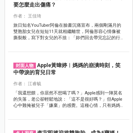
要怎麼走出傷痛？
作者： 王佳琦
旅日知名YouTuber阿倫在臉書沉痛宣布，兩個剛滿月的
雙胞胎女兒在短短11天就相繼離世，阿倫形容心情像被
撕裂般，寫下對女兒的不捨：「妳們回去帶完忘記的行
李後，要再回來找我們喔。」
Apple黃暐婷︱媽媽的崩潰時刻，笑
封面人物
中帶淚的育兒日常
作者： 江睿毓
「我還想餵，你居然不想喝了嗎？」Apple感到一陣莫名
的失落，老公卻輕鬆地說：「這不是很好嗎？」但Apple
心中難掩被兒子「嫌棄」的感覺。這種心情，只有媽媽
懂。 成為媽媽的Apple，深刻體會著育兒的艱辛與甜蜜，
就像訪問的過程般說著說著就哭了、又笑了，育兒的日
常每一天都充滿挑戰與感動。
李宓即將迎接雙胞胎，成為5寶媽！