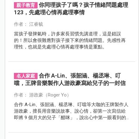
你同理孩子了嗎？孩子情緒問題處理
親子教育
123，先處理心情再處理事情
作者： 江睿毓
當孩子發脾氣時，許多家長習慣先講道理，這是錯誤
的！所以會很難應對孩子接下來的情緒問題。先感性再
理性，也就是先處理心情再處理事情是重點。
合作 A-Lin、張韶涵、楊丞琳、叮
名人家庭
噹，王牌音樂製作人游政豪寫給兒子的一封信
作者： 游政豪（Roger Yo）
合作 A-Lin、張韶涵、楊丞琳、叮噹等大咖的王牌製作人
游政豪，擅長用音樂說故事、說心情，卻第一次寫信給
即將 9 個月大的兒子「醋咪」，說出心中第一眼看到的
嫌棄、第二眼的感動，也說出對兒子最深的愛意。