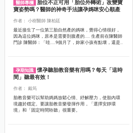
胎位不正可用「胎位外轉術」改變寶
醫師專欄
寶姿勢嗎？醫師的神奇手法讓孕媽咪安心順產
作者： 小樹醫師 陳柏廷
最近接生了一位第三胎自然產的媽咪，覺得心情很好，
因為這位媽咪，原本是需要剖腹產的...... 生產前在陳醫師
門診 陳醫師：「哇......9個月了，妳家小孩有點壞，還是
胎位不正（臀位），不轉下來耶。這樣下去可能要開刀
了！」 孕媽咪孕婦：「我已經很認真做膝胸臥了，前兩
胎都自然產，這胎真的很不想剖腹。」
懷孕聽胎教音樂有用嗎？每天「這時
孕期知識
間」聽最有效！
作者： 戴筠
胎教音樂可以幫助媽媽放鬆心情、紓解壓力，使胎內環
境趨於穩定。要讓胎教音樂發揮作用，「選擇安靜環
境」和「固定時間聆聽」很重要。