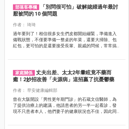
大掃除時也要顧及筋骨，才能開心過好年。
「別問很可怕」破解媳婦過年最討
部落客專欄
厭被問的 10 個問題
作者： 琦琦
過年要到了！相信很多女生們皮都開始繃緊，準備進入
備戰狀態，不僅要準備一整桌的年菜，還要大掃除、包
紅包，更可怕的是還要接受長輩、親戚的問候，常常搞
得還沒過年，心情就開始焦慮起來。
丈夫出差、太太2年暈眩竟不藥而
家庭關係
癒！2妙招改善「夫源病」這招贏了抗憂鬱藥
作者： 早安健康編輯部
曾在大阪開設「男性更年期門診」的石蔵文信醫師，為
了提供治療上的建議，他請患者的另一半一起看診，發
現不只患者本人，他們妻子的健康狀況也不佳，因此同
步進行諮商與治療。原來妻子身體的各種奇怪症狀，如
頭痛、暈眩、心悸、胃痛、失眠與心情低落等，竟跟老