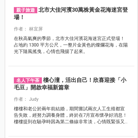
公有關。於是寫出《夫源病：太太的疾病90％是老公造
成的》（八方出版）一書，雖然語出驚人，但在日本社
北市大佳河濱30萬株黃金花海迷宮登
親子旅遊
會獲得滿滿迴響，甚至於還衍生出相對詞「妻源病」，
場！
讓不甘示弱的老公們也提出反擊。另一半果真是現代人
壓力最大的來源嗎？
作者： 林宜屏
在秋高氣爽的季節，北市大佳河濱花海迷宮正式登場！
占地約 1300 平方公尺，一整片金黃色的燦爛花海，在陽
光下隨風搖曳，心情也飛揚了起來。
樓心潼，活出自己！欣喜迎接「小
名人下午茶
毛豆」開啟幸福新篇章
作者： Judy
樓樓和老公於兩年前結婚，期間嘗試兩次人工生殖都宣
告失敗，經努力調養身體，終於在7月宣布懷孕好消息！
樓樓提到在驗孕時因為第二條線非常淡，心情既緊張又
害怕，擔心這次的期待會再次落空，直到醫師確認真的
懷孕了才放心，更鼓勵想懷孕的媽媽「專注當下，活出