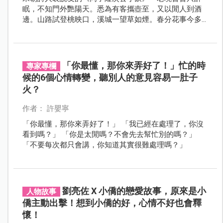
眠，不知門外艷陽天。悉為有客攜壺至，又以閒人到酒
邊。山路試登桃映口，溪城一望草如煙。春分花事今多
少，未覺心情勝去年。」這樣的心情情境很適合春分時
的節氣，慵懶中帶著新萌芽的期待感！
「你最懂，那你來弄好了！」忙的時
專家專欄
候的6個心情轉變，聽別人的意見容易一肚子
火？
作者： 許嬰寧
「你最懂，那你來弄好了！」 「我已經在處理了，你沒
看到嗎？」 「你是太閒嗎？不會先去幫忙別的嗎？」
「不要每次都只會講，你知道其實很難處理嗎？」
劉亮佐 X 小僑的戀愛故事，原來是小
人物故事
僑主動出擊！想到小僑的好，心情不好也會釋
懷！