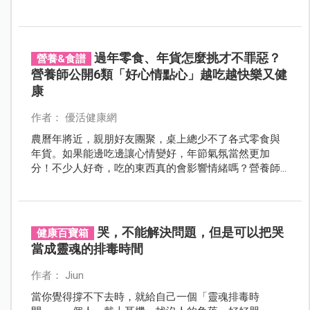
納母親的轉變。
過年零食、年貨怎麼挑才不罪惡？
營養&食譜
營養師公開6類「好心情點心」越吃越快樂又健
康
作者： 優活健康網
農曆年將近，親朋好友團聚，桌上總少不了各式零食與
年貨。如果能邊吃邊讓心情變好，年節氣氛當然更加
分！不少人好奇，吃的東西真的會影響情緒嗎？營養師
說：真的會，而且影響比想像中還大。這 6 類點心，讓
你過年吃得開心也顧健康。
哭，不能解決問題，但是可以把哭
健康百寶箱
當成靈魂的排毒時間
作者： Jiun
當你覺得撐不下去時，就給自己一個「靈魂排毒時