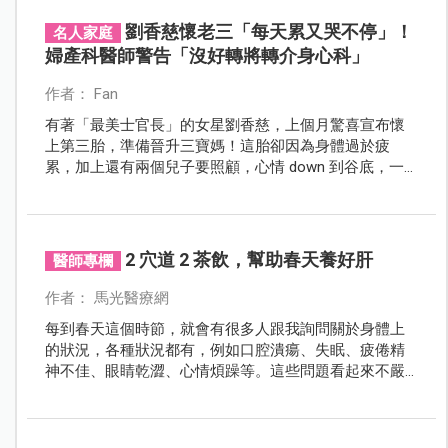
劉香慈懷老三「每天累又哭不停」！
名人家庭
婦產科醫師警告「沒好轉將轉介身心科」
作者： Fan
有著「最美士官長」的女星劉香慈，上個月驚喜宣布懷
上第三胎，準備晉升三寶媽！這胎卻因為身體過於疲
累，加上還有兩個兒子要照顧，心情 down 到谷底，一
哭就停不下來，產檢時卻一路哭到診間，被醫師警告，
如沒改善就要轉介身心科……引發一票網友心疼不已！
2 穴道 2 茶飲，幫助春天養好肝
醫師專欄
作者： 馬光醫療網
每到春天這個時節，就會有很多人跟我詢問關於身體上
的狀況，各種狀況都有，例如口腔潰瘍、失眠、疲倦精
神不佳、眼睛乾澀、心情煩躁等。這些問題看起來不嚴
重，但確實會對自己的身體有影響，如果大家在春天時
有這些問題，那就要想想是否在春天時忽略了養肝呢？