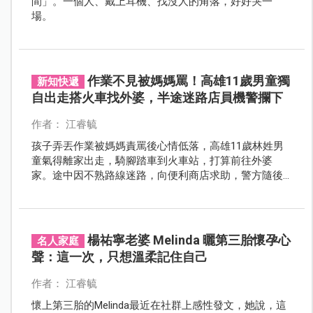
間」。一個人、戴上耳機、找沒人的角落，好好哭一
場。
作業不見被媽媽罵！高雄11歲男童獨
新知快遞
自出走搭火車找外婆，半途迷路店員機警攔下
作者： 江睿毓
孩子弄丟作業被媽媽責罵後心情低落，高雄11歲林姓男
童氣得離家出走，騎腳踏車到火車站，打算前往外婆
家。途中因不熟路線迷路，向便利商店求助，警方隨後
介入協助，事件才得以平安結束。
楊祐寧老婆 Melinda 曬第三胎懷孕心
名人家庭
聲：這一次，只想溫柔記住自己
作者： 江睿毓
懷上第三胎的Melinda最近在社群上感性發文，她說，這