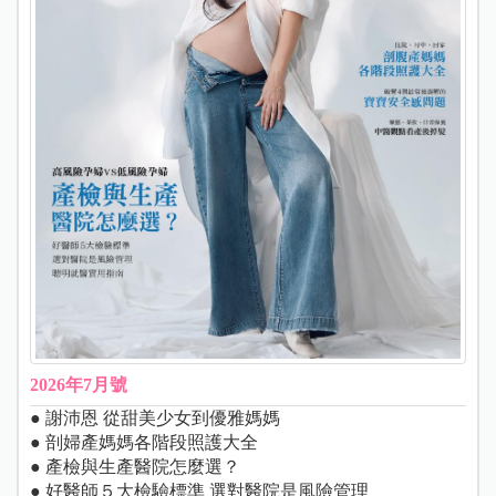
2026年7月號
● 謝沛恩 從甜美少女到優雅媽媽
● 剖婦產媽媽各階段照護大全
● 產檢與生產醫院怎麼選？
● 好醫師５大檢驗標準 選對醫院是風險管理