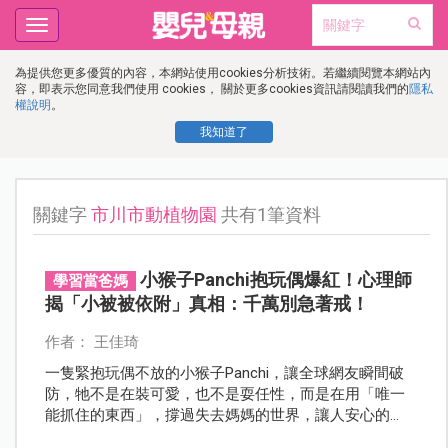
Toggle
navigation
為提供您更多優質的內容，本網站使用cookies分析技術。若繼續閱覽本網站內
容，即表示您同意我們使用 cookies， 關於更多cookies資訊請閱讀我們的
隱私
權說明
。
我知道了
關鍵字
市川市動植物園
共有1筆資料
小猴子Panchi抱玩偶爆紅！心理師
學習當爸媽
揭「小被被依附」真相：千萬別急著戒！
作者： 王佳琦
一隻緊抱玩偶不放的小猴子Panchi，讓全球網友瞬間破
防，牠不是在裝可愛，也不是耍任性，而是在用「唯一
能抓住的東西」，撐過失去媽媽的世界，讓人安心的
是，最新觀察發現，Panchi已經開始慢慢融入猴群，甚