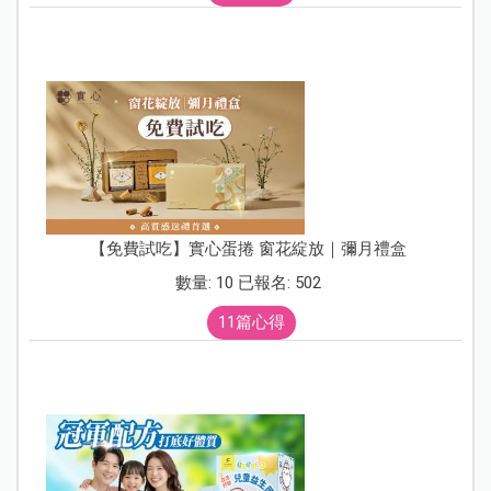
【免費試吃】實心蛋捲 窗花綻放｜彌月禮盒
數量: 10 已報名: 502
11篇心得