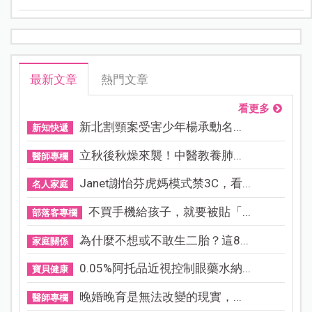
至出現與同伴互動的行為，代表牠正在把安全感，從
「玩偶」轉移到「真實關係」。
最新文章
熱門文章
看更多
新北割頸案受害少年楊承勳名...
新知快遞
立秋後秋燥來襲！中醫教養肺...
醫師專欄
Janet謝怡芬虎媽模式禁3C，看...
名人家庭
不買手機給孩子，就要被貼「...
部落客專欄
為什麼不想或不敢生二胎？這8...
家庭關係
0.05%阿托品近視控制眼藥水納...
寶貝健康
晚婚晚育是無法改變的現實，...
醫師專欄