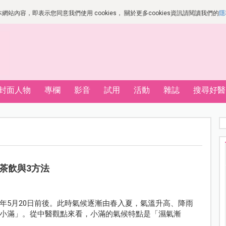
站內容，即表示您同意我們使用 cookies， 關於更多cookies資訊請閱讀我們的
隱
封面人物
專欄
影音
試用
活動
雜誌
搜尋好醫
茶飲與3方法
年5月20日前後。此時氣候逐漸由春入夏，氣溫升高、降雨
小滿」。從中醫觀點來看，小滿的氣候特點是「濕氣漸