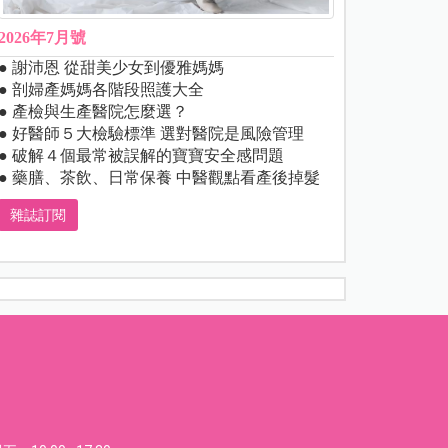
2026年7月號
● 謝沛恩 從甜美少女到優雅媽媽
● 剖婦產媽媽各階段照護大全
● 產檢與生產醫院怎麼選？
● 好醫師５大檢驗標準 選對醫院是風險管理
● 破解４個最常被誤解的寶寶安全感問題
● 藥膳、茶飲、日常保養 中醫觀點看產後掉髮
雜誌訂閱