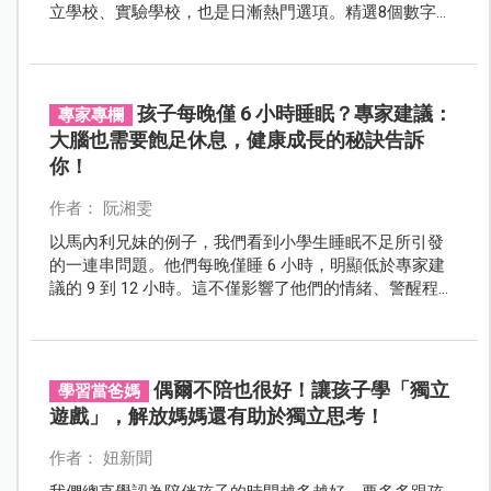
立學校、實驗學校，也是日漸熱門選項。精選8個數字，
帶你一探百花齊放的選校新時代。
孩子每晚僅 6 小時睡眠？專家建議：
專家專欄
大腦也需要飽足休息，健康成長的秘訣告訴
你！
作者： 阮湘雯
以馬內利兄妹的例子，我們看到小學生睡眠不足所引發
的一連串問題。他們每晚僅睡 6 小時，明顯低於專家建
議的 9 到 12 小時。這不僅影響了他們的情緒、警醒程度
和學習能力，更可能對身體和心理健康帶來長遠影響。
本篇文章將深入探討不同年齡段的兒童睡眠需求和挑
戰，提供解決方案，助孩子建立健康的睡眠習慣，促進
全面成長。
偶爾不陪也很好！讓孩子學「獨立
學習當爸媽
遊戲」，解放媽媽還有助於獨立思考！
作者： 妞新聞