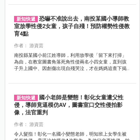
布至Threads炫耀。
恐嚇不准說出去，南投某國小導師教
新知快遞
室放學性侵2女童，孩子自殘！預防權勢性侵教
育4點
作者： 游資芸
南投縣某國小前江姓導師，利用放學後「留下來打掃」
為由，在教室圖書角落死角性侵兩名小四女童，直到孩
子升上國中、因創傷出現自殘哭泣，才在媽媽追查下揭
發這起痛心的權勢性侵案。
國小老師是變態！彰化女童遭父性
新知快遞
侵，導師竟逼模仿AV，圖書室口交性侵拍影
像，法官重判
作者： 游資芸
令人髮指！彰化一名國小變態老師，明知班上女學生被