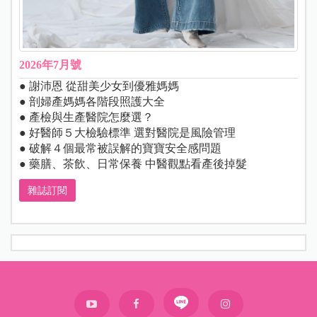
2026年7月號
● 謝沛恩 從甜美少女到優雅媽媽
● 剖婦產媽媽各階段照護大全
● 產檢與生產醫院怎麼選？
● 好醫師５大檢驗標準 選對醫院是風險管理
● 破解４個最常被誤解的寶寶安全感問題
● 藥膳、茶飲、日常保養 中醫觀點看產後掉髮
雜誌訂閱