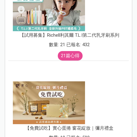
【試用募集】Richell利其爾 T.L.I第二代乳牙刷系列
數量: 21 已報名: 432
21篇心得
【免費試吃】實心蛋捲 窗花綻放｜彌月禮盒