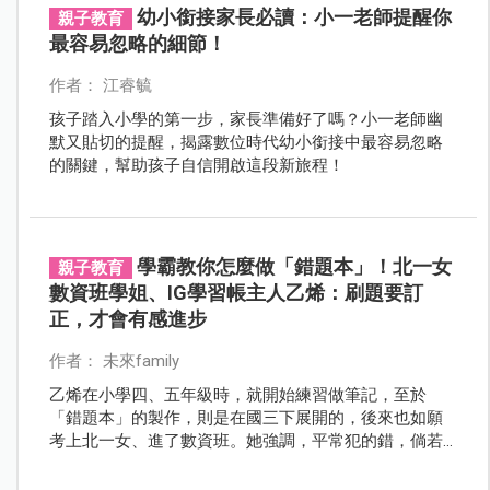
幼小銜接家長必讀：小一老師提醒你
親子教育
最容易忽略的細節！
作者： 江睿毓
孩子踏入小學的第一步，家長準備好了嗎？小一老師幽
默又貼切的提醒，揭露數位時代幼小銜接中最容易忽略
的關鍵，幫助孩子自信開啟這段新旅程！
學霸教你怎麼做「錯題本」！北一女
親子教育
數資班學姐、IG學習帳主人乙烯：刷題要訂
正，才會有感進步
作者： 未來family
乙烯在小學四、五年級時，就開始練習做筆記，至於
「錯題本」的製作，則是在國三下展開的，後來也如願
考上北一女、進了數資班。她強調，平常犯的錯，倘若
好好訂正，不但能避免未來再錯，還能幫助自己融會貫
通，更從容的迎向大考。