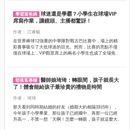
球迷還是學霸？小學生在球場VIP
學習當爸媽
席寫作業，讓鏡頭、主播都驚訝！
作者： 江睿毓
在世界棒球12強賽的中華隊對戰古巴比賽中，場上的精
彩賽事吸引了大批球迷的目光。然而，比賽的亮點不僅
僅在球場上，VIP觀眾席上的兩名小學生也成了全場焦點
——因為他們居然在緊張的比賽中埋頭寫作業！這一幕讓
主播忍不住大喊：「放下你的作業，嗨起來！」
醫師娘琦琦：轉眼間，孩子就長大
部落客專欄
了！體會能給孩子最珍貴的禮物是時間
作者： 琦琦
那天看到同時期結婚的好友（婚期大約相隔3到5年），
今年孩子小學畢業、那位孩子已經國中、再那一位已經
升高一，不禁一想「天啊！怎麼一轉眼，孩子就這麼大
了！」