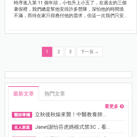
時序進入第 11 個年頭，小包升上小五了，在過去的三個
暑假裡，我們總是幫他安排許多營隊，深怕他的時間填
不滿，而待在家只得應付他的需求，但這一次我們只安
排少許營隊課程，大多時間跟著媽媽，讓他有機會多體
驗一點生活，感受日常生活的節奏。
1
2
3
下一頁
→
最新文章
熱門文章
看更多
立秋後秋燥來襲！中醫教養肺...
醫師專欄
Janet謝怡芬虎媽模式禁3C，看...
名人家庭