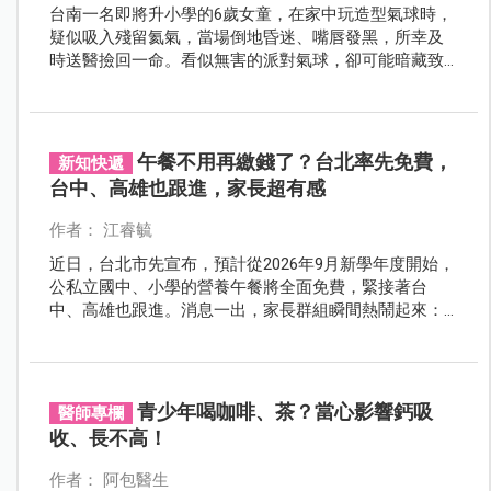
台南一名即將升小學的6歲女童，在家中玩造型氣球時，
疑似吸入殘留氦氣，當場倒地昏迷、嘴唇發黑，所幸及
時送醫撿回一命。看似無害的派對氣球，卻可能暗藏致
命風險，專家提醒：學齡前孩子玩氣球，家長絕不能掉
以輕心。
午餐不用再繳錢了？台北率先免費，
新知快遞
台中、高雄也跟進，家長超有感
作者： 江睿毓
近日，台北市先宣布，預計從2026年9月新學年度開始，
公私立國中、小學的營養午餐將全面免費，緊接著台
中、高雄也跟進。消息一出，家長群組瞬間熱鬧起來：
「真的不用再繳午餐費了嗎？」
青少年喝咖啡、茶？當心影響鈣吸
醫師專欄
收、長不高！
作者： 阿包醫生