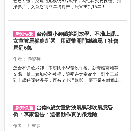
爸爸性侵，竟逼迫她模仿A片動作，為他口交再性侵、拍
攝影片，女童忍到成年終提告，法官重判15年！
台南國小師餓她到放學、不准上課…
新知快遞
女童被罵躲廁所哭，用硬幣開門繼續罵！社會
局罰6萬
作者： 游資芸
怎會有這款老師！不讓國小學童吃午餐、剝奪體育和英
文課、禁止參加校外教學，讓受害女童從小一到小三感
到上學時間好漫長，而有了心理陰影……要不是有離職老
師看不下去這名惡師的作為，還不知道會有多少孩子受
害！
台南6歲女童對洩氣氣球吹氣竟昏
新知快遞
倒！專家警告：這個動作真的很危險
作者： 江睿毓