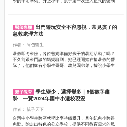
學的學前準備。升上小學，孩子第一次進入正式的體制
教育，是一個非常重要的時期；不管是父母還是孩子，
生活都會面臨不同的衝擊與挑戰。
出門遊玩安全不容忽視，常見孩子的
醫師專欄
急救處理方法
作者： 阿包醫生
暑假即將來臨，各位爸媽準備好孩子的暑期活動了嗎？
不久前跟來門診的媽媽聊到，她已經開始在搶暑假的營
隊了，他們家有小學生哥哥、幼兒園弟弟，據說小學生
的營隊都額滿了！阿包醫生不得不佩服各位爸媽的手腳
呀～
學生變少，選擇變多｜8個數字趨
親子教育
勢 一覽2024年國中小選校現況
作者： 親子天下
台灣中小學生跨區就學比率持續攀升，且年紀愈小跨得
愈勤。除走出特色的公立學校，提供不同教育需求的私