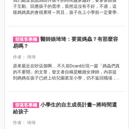
我們總直覺認為陪伴孩子的時間越多越好，要多多跟孩
子互動、回應孩子的需求，當然這沒有不好，不過，這
樣媽媽真的會很累呀～而且，孩子在上小學前一定要學
會「獨立遊戲」！
醫師娘琦琦：要當媽蟲？有那麼容
部落客專欄
易嗎？
作者： 琦琦
原來最近在吵這個啊……不久前Dcard出現一篇「媽蟲們真
的不要鬧」的文章，發文者自稱是離婚女律師，內容提
到媽媽在孩子已經上幼兒園甚至小學，仍不返回職場，
毫無生產力，只會花老公的錢，如同寄生蟲般，而且自
認生孩子很了不起。想想，要當「媽蟲」，有那麼容易
嗎？
小學生的自主成長計畫—將時間還
部落客專欄
給孩子
作者： 琦琦