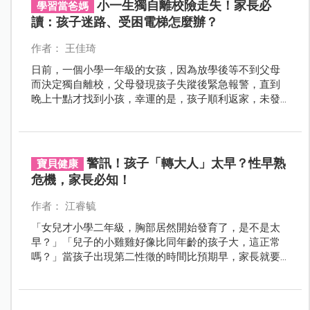
小一生獨自離校險走失！家長必
學習當爸媽
讀：孩子迷路、受困電梯怎麼辦？
作者： 王佳琦
日前，一個小學一年級的女孩，因為放學後等不到父母
而決定獨自離校，父母發現孩子失蹤後緊急報警，直到
晚上十點才找到小孩，幸運的是，孩子順利返家，未發
生其他意外，但這場虛驚讓家長和學校都深刻反思：我
們是否有正確教育孩子該如何應對走失的情況？
警訊！孩子「轉大人」太早？性早熟
寶貝健康
危機，家長必知！
作者： 江睿毓
「女兒才小學二年級，胸部居然開始發育了，是不是太
早？」「兒子的小雞雞好像比同年齡的孩子大，這正常
嗎？」當孩子出現第二性徵的時間比預期早，家長就要
警覺，孩子可能面臨性早熟的危機！