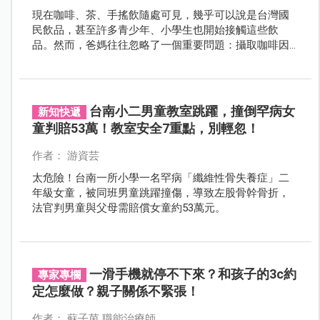
現在咖啡、茶、手搖飲隨處可見，幾乎可以說是台灣國
民飲品，甚至許多青少年、小學生也開始接觸這些飲
品。然而，爸媽往往忽略了一個重要問題：攝取咖啡因
對於正在發育的孩子，可能造成骨骼生長與健康上的影
響。
台南小二男童教室跳躍，撞倒罕病女
新知快遞
童判賠53萬！教室安全7重點，別輕忽！
作者： 游資芸
太危險！台南一所小學一名罕病「纖維性骨失養症」二
年級女童，被同班男童跳躍撞傷，導致左股骨幹骨折，
法官判男童與父母需賠償女童約53萬元。
一滑手機就停不下來？和孩子的3c約
專家專欄
定怎麼做？親子關係不緊張！
作者： 蘇子茵 職能治療師