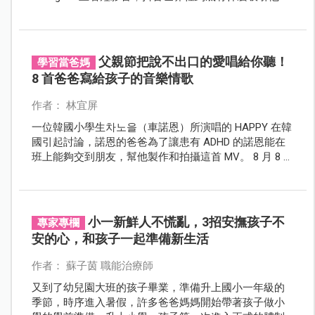
們？
父親節把說不出口的愛唱給你聽！
學習當爸媽
8 首爸爸寫給孩子的音樂情歌
作者： 林宜屏
一位韓國小學生차노을（車諾恩）所演唱的 HAPPY 在韓
國引起討論，諾恩的爸爸為了讓患有 ADHD 的諾恩能在
班上能夠交到朋友，幫他製作和拍攝這首 MV。 8 月 8 日
父親節，編輯部精選 8 首爸爸寫給孩子的歌，看爸爸們
如何透過音樂，將說不出口的愛唱給孩子聽。
小一新鮮人不慌亂，3招安撫孩子不
專家專欄
安的心，和孩子一起準備新生活
作者： 蘇子茵 職能治療師
又到了幼兒園大班的孩子畢業，準備升上國小一年級的
季節，時序進入暑假，許多爸爸媽媽開始帶著孩子做小