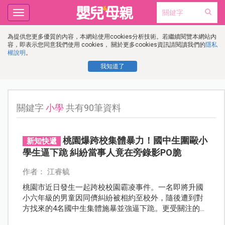
Toggle
navigation
為提供您更多優質的內容，本網站使用cookies分析技術。若繼續閱覽本網站內
容，即表示您同意我們使用 cookies， 關於更多cookies資訊請閱讀我們的
隱私
權說明
。
我知道了
關鍵字
小學
共有90筆資料
桃園爆跨校集體暴力！國中生圍毆小
新知快遞
學生逼下跪 糾紛當事人竟在旁錄影PO脆
作者： 江睿毓
桃園市近日發生一起跨校校園霸凌事件。一名即將升國
小六年級的男童因同儕糾紛被相約至校外，隨後遭到對
方找來的4名國中生集體施暴並強逼下跪。更受關注的
是，引發糾紛的國小當事人竟在現場錄影，並將畫面散