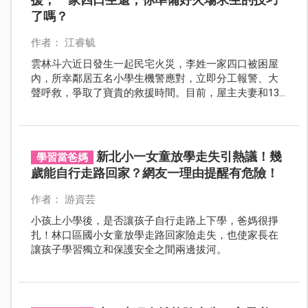
了嗎？
作者： 江睿毓
雲林斗六近日發生一起民宅火災，李姓一家四口被困屋
內，所幸鄰居五名小學生機警應對，立即分工報警、大
聲呼救，爭取了寶貴的救援時間。目前，屋主夫妻和13
歲的女兒因吸入濃煙仍在加護病房接受治療。
新北小一女童放學走失引熱議！幾
學習當爸媽
歲能自行走路回家？網友一理由提醒有危險！
作者： 游資芸
小孩上小學後，是否讓孩子自行走路上下學，爸媽很掙
扎！林口區國小女童放學走路回家險走失，也使家長在
讓孩子學習獨立和保護安全之間兩邊拔河。