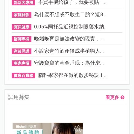
不買手機給孩子，就要被貼「...
部落客專欄
為什麼不想或不敢生二胎？這8...
家庭關係
0.05%阿托品近視控制眼藥水納...
寶貝健康
晚婚晚育是無法改變的現實，...
醫師專欄
小說家青竹酒產後成半植物人...
產後照護
守護寶寶的黃金睡眠：為什麼...
專家專欄
腦科學家都在做的散步秘訣！...
健康百寶箱
試用募集
看更多