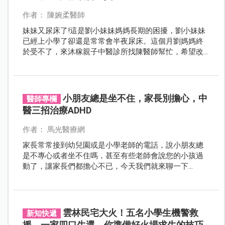
作者： 陳婉柔醫師
妹妹又尿床了!這是劉小妹妹媽媽長期的困擾，劉小妹妹
已經上小學了卻還是常常會半夜尿床。這個月劉媽媽終
於受不了，來沐稼親子中醫診所找陳醫師幫忙，希望改
善這個狀況。
小朋友總是坐不住，家長別擔心，中
醫師專欄
醫三招治療ADHD
作者： 馬光醫療網
家長常常接到幼兒園或是小學老師的電話，說小朋友總
是不專心或者坐不住嗎，甚至有些老師會說您的小孩過
動了，讓家長們都擔心不已，今天我們就來聊一下
ADHD。
雲林民宅大火！五名小學生機警救
新知快遞
援，一家四口生還，你準備好火場求生的技巧