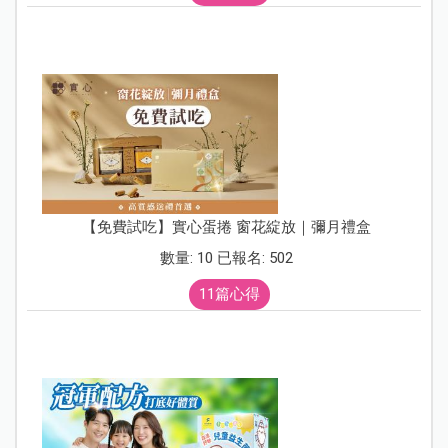
【免費試吃】實心蛋捲 窗花綻放｜彌月禮盒
數量: 10 已報名: 502
11篇心得