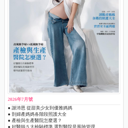
2026年7月號
● 謝沛恩 從甜美少女到優雅媽媽
● 剖婦產媽媽各階段照護大全
● 產檢與生產醫院怎麼選？
● 好醫師５大檢驗標準 選對醫院是風險管理