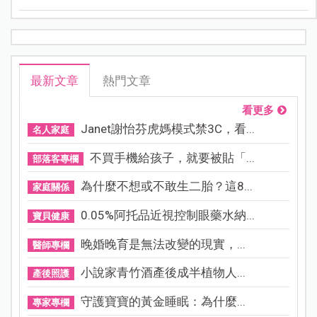
搐等危險症狀。此外，荔枝屬於高糖分、性偏溫熱的水
果，孕婦、糖尿病患者以及體質燥熱的人，如果一次吃
太多，也容易出現血糖波動、嘴破、喉嚨痛等「上火」
情況。
最新文章
熱門文章
看更多
Janet謝怡芬虎媽模式禁3C，看...
名人家庭
不買手機給孩子，就要被貼「...
部落客專欄
為什麼不想或不敢生二胎？這8...
家庭關係
0.05%阿托品近視控制眼藥水納...
寶貝健康
晚婚晚育是無法改變的現實，...
醫師專欄
小說家青竹酒產後成半植物人...
產後照護
守護寶寶的黃金睡眠：為什麼...
專家專欄