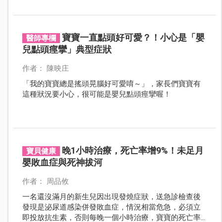
種的計畫對象，尤其是65歲以上長者、學齡前幼兒及醫
事人員等重點族群儘快接種，以保障自身及周遭人員的
健康。
寶寶一直點頭好可愛？！小心是「嬰
醫師專欄
兒點頭痙攣」典型症狀
作者： 陳映庄
「我的寶寶總是搖頭晃腦好可愛唷～」，家長們寶寶有
這種狀況要小心，很可能是嬰兒點頭痙攣喔！
晚1小時治療，死亡率增9%！未足月
寶貝健康
嬰敗血症與死神拔河
作者： 周品攸
一名還沒滿月的新生兒因出現發燒症狀，送急診檢查後
發現是泌尿道感染併發敗血症，情況相當危急，必須立
即投放抗生素，否則每晚一個小時治療，寶寶的死亡率