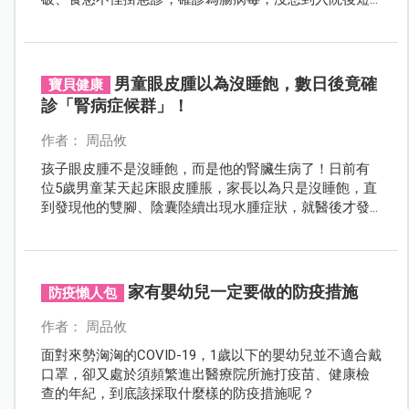
短不到12小時，惡化程度相當快，搶救後仍宣告不治。
醫師提醒大人小孩都要做好手部清潔、不隨意摸眼口
鼻，以預防感染腸病毒。
男童眼皮腫以為沒睡飽，數日後竟確
寶貝健康
診「腎病症候群」！
作者： 周品攸
孩子眼皮腫不是沒睡飽，而是他的腎臟生病了！日前有
位5歲男童某天起床眼皮腫脹，家長以為只是沒睡飽，直
到發現他的雙腳、陰囊陸續出現水腫症狀，就醫後才發
現罹患腎病症候群，而這疾病嚴重可能導致腎衰竭！
家有嬰幼兒一定要做的防疫措施
防疫懶人包
作者： 周品攸
面對來勢洶洶的COVID-19，1歲以下的嬰幼兒並不適合戴
口罩，卻又處於須頻繁進出醫療院所施打疫苗、健康檢
查的年紀，到底該採取什麼樣的防疫措施呢？