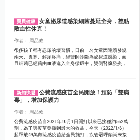
常常親吻兩兄弟，害得他們雙雙罹患「疱疹性齒齦舌
炎」。
女童泌尿道感染細菌蔓延全身，差點
寶貝健康
敗血性休克！
作者： 周品攸
很多孩子都有忍尿的壞習慣，日前一名女童因連續發燒
兩天、畏寒、解尿疼痛，經醫師診斷為泌尿道感染，而
且細菌已經藉由血液進入全身循環中，雙側腎臟發炎，
險些引發敗血性休克！
公費流感疫苗全民開放！預防「雙病
新知快遞
毒」，增加保護力
作者： 周品攸
公費流感疫苗自2021年10月1日開打以來已接種約562萬
劑，為了讓疫苗發揮到最大的效益，今天（2022/1/6）
起釋放49萬劑流感疫苗給全民施打，疾管署呼籲尚未接