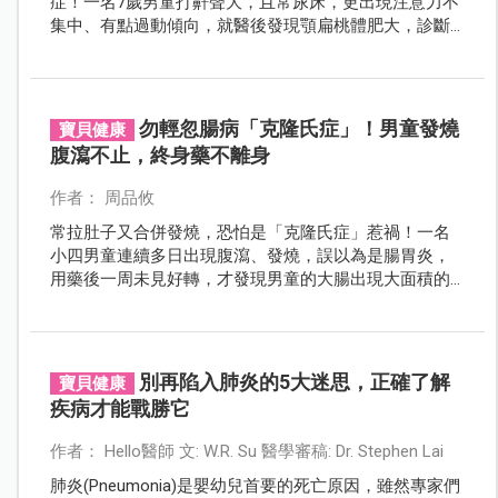
症！一名7歲男童打鼾聲大，且常尿床，更出現注意力不
集中、有點過動傾向，就醫後發現顎扁桃體肥大，診斷
為「小兒阻塞型睡眠呼吸中止症」。
勿輕忽腸病「克隆氏症」！男童發燒
寶貝健康
腹瀉不止，終身藥不離身
作者： 周品攸
常拉肚子又合併發燒，恐怕是「克隆氏症」惹禍！一名
小四男童連續多日出現腹瀉、發燒，誤以為是腸胃炎，
用藥後一周未見好轉，才發現男童的大腸出現大面積的
潰瘍，切片檢查後竟是罹患克隆氏症。
別再陷入肺炎的5大迷思，正確了解
寶貝健康
疾病才能戰勝它
作者： Hello醫師 文: W.R. Su 醫學審稿: Dr. Stephen Lai
肺炎(Pneumonia)是嬰幼兒首要的死亡原因，雖然專家們