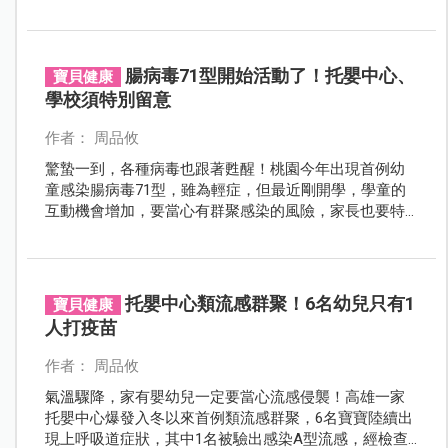
腸病毒71型開始活動了！托嬰中心、
寶貝健康
學校須特別留意
作者： 周品攸
驚蟄一到，各種病毒也跟著甦醒！桃園今年出現首例幼
童感染腸病毒71型，雖為輕症，但最近剛開學，學童的
互動機會增加，要當心有群聚感染的風險，家長也要特
別留意腸病毒的重症表現，以免錯過黃金治療期。
托嬰中心類流感群聚！6名幼兒只有1
寶貝健康
人打疫苗
作者： 周品攸
氣溫驟降，家有嬰幼兒一定要當心流感侵襲！高雄一家
托嬰中心爆發入冬以來首例類流感群聚，6名寶寶陸續出
現上呼吸道症狀，其中1名被驗出感染A型流感，經檢查