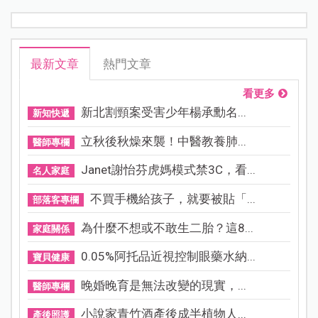
最新文章
熱門文章
看更多
新北割頸案受害少年楊承勳名...
新知快遞
立秋後秋燥來襲！中醫教養肺...
醫師專欄
Janet謝怡芬虎媽模式禁3C，看...
名人家庭
不買手機給孩子，就要被貼「...
部落客專欄
為什麼不想或不敢生二胎？這8...
家庭關係
0.05%阿托品近視控制眼藥水納...
寶貝健康
晚婚晚育是無法改變的現實，...
醫師專欄
小說家青竹酒產後成半植物人...
產後照護