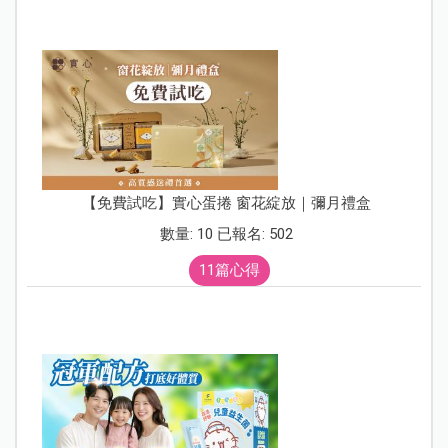
【免費試吃】實心蛋捲 窗花綻放｜彌月禮盒
數量: 10 已報名: 502
11篇心得