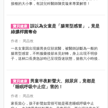
接種的大小事，有請兒科醫師陳奕璇來專業解答！
誤以為女童是「腸胃型感冒」，竟是
寶貝健康
綠膿桿菌奪命
作者： 周品攸
一名女童因出現腸胃炎症狀就醫，被醫師診斷為一般的
腸胃型感冒，不料服藥後卻未見好轉，身上出現不明疹
子，送林口長庚急診時已呈現昏迷狀態，搶救六小時後
仍不幸身亡，從發病到離世才短短四天......
男童半夜鼾聲大、頻尿床，竟都是
寶貝健康
「睡眠呼吸中止症」害的！
作者： 周品攸
家長當心，孩子鼾聲如雷很可能是罹患睡眠呼吸中止