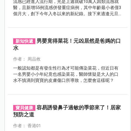
流感已經進入流行期，光是上週就破10萬人因類流感就
醫，且新增55例流感併發重症病例，其中年齡最小者僅3
個月大，創下今年入冬以來的新紀錄。接下來適逢元旦
及新年假期，呼籲家長帶小孩參加活動時，務必注意個
人衛生防護措施及落實生病在家休息。
男嬰竟得菜花！元凶居然是爸媽的口
新知快遞
水
作者： 周品攸
一般認知都是有發生性行為才可能傳染菜花，但近日有
一名男嬰小小年紀竟也感染菜花，醫師懷疑是大人的口
水不慎滴到寶寶的皮膚傷口所導致，怎麼會這樣呢？
容易誘發鼻子過敏的季節來了！居家
寶貝健康
預防之道
作者： 香港01