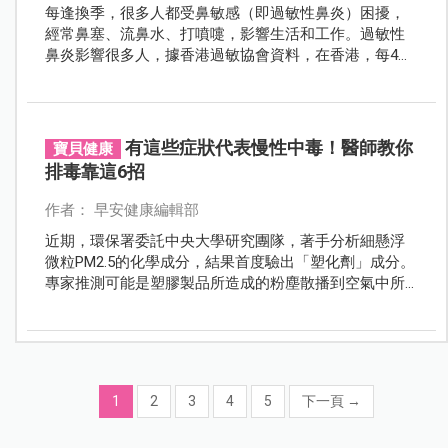
每逢換季，很多人都受鼻敏感（即過敏性鼻炎）困擾，
經常鼻塞、流鼻水、打噴嚏，影響生活和工作。過敏性
鼻炎影響很多人，據香港過敏協會資料，在香港，每4個
人中便有1個患鼻敏感，而且生活周遭有很多原因可導致
鼻子敏感出現，要好好預防免得不適加劇。
有這些症狀代表慢性中毒！醫師教你
寶貝健康
排毒靠這6招
作者： 早安健康編輯部
近期，環保署委託中央大學研究團隊，著手分析細懸浮
微粒PM2.5的化學成分，結果首度驗出「塑化劑」成分。
專家推測可能是塑膠製品所造成的粉塵散播到空氣中所
導致，雖然來源仍需進一步調查，但可見在這個常用
「塑膠製品」的現代社會，塑化劑等環境荷爾蒙的危害
逐漸從各層面不斷入侵你我的生活，也帶來不小的健康
威脅。
1
2
3
4
5
下一頁
→