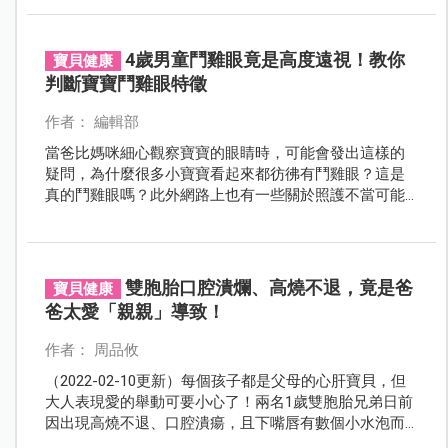
4歲男童鬥雞眼竟是高度遠視！教你
寶貝健康
判斷寶寶鬥雞眼特徵
作者： 編輯部
當爸比媽咪細心觀察寶寶的眼睛時，可能會發出這樣的
疑問，為什麼很多小寶寶看起來都彷彿有鬥雞眼？這是
真的鬥雞眼嗎？此外網路上也有一些關於照護不當可能
造成寶寶鬥雞眼或斜視的傳言，這些說法是真的嗎？關
於更多寶寶的鬥雞眼與斜視問題，我們請眼科專家一次
全盤解析。
雙胞胎口腔潰爛、高燒不退，竟是爸
寶貝健康
爸太愛「親親」導致！
作者： 周品攸
（2022-02-10更新）每個孩子都是父母的心肝寶貝，但
大人表現愛的舉動可要小心了！兩名1歲雙胞胎兄弟日前
因出現高燒不退、口腔潰瘍，且下嘴唇有數個小水泡而
就醫，一問之下才知道原來爸爸罹患脣泡疹剛痊癒後就