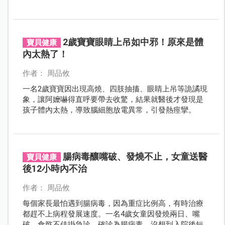
就增加9%！
2歲寶寶眼睛上吊如中邪！原來是體
寶貝健康
內太熱了！
作者： 周品攸
一名2歲寶寶因出現高燒、四肢抽搐、眼睛上吊等詭譎現
象，讓阿嬤嚇得直呼要帶去收驚，結果就醫後才發現是
孩子體內太熱，導致腦細胞放電異常，引發熱痙攣。
腸病毒釀嘴破、發燒不止，女童送醫
寶貝健康
後12小時內不治
作者： 周品攸
每個家長最怕遇到腸病毒，因為重症比例高，有時治療
都趕不上病程發展速度。一名4歲女童因發燒兩日、嘴
破、食慾不佳掛急診，確診為腸病毒，沒想到入院後短