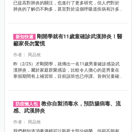
已提高對肺炎的關注，也進行了更多研究，但人們對於
肺炎的了解仍不夠多，甚至對於這個呼吸道疾病有許多
迷思或誤解。本文將釐清5個常見的肺炎迷思，幫助大眾
對此致命的疾病有更正確的認識。
剛開學就有11歲童確診武漢肺炎！醫
新知快遞
籲家長勿驚慌
作者： 周品攸
昨（2/25）才剛開學，就傳出一名11歲男童確診感染武
漢肺炎，屬於家庭群聚感染，比較令人擔心的是男童在
寒假期間有上補習班，目前該班也已停課。首例兒童確
診讓家長慌張不已，到底該怎麼辦呢？
教你自製消毒水，預防腸病毒、流
防疫懶人包
感、武漢肺炎
作者： 周品攸
我們都知道消毒酒精可以殺死大部分細菌，但卻不能有