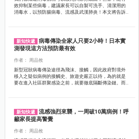
效抑制某些病毒，建議家長可以自製可洗手、清潔用的
消毒水，以預防腸病毒、流感及武漢肺炎！本文將告訴
大家詳細的製作方法。
病毒傳染全家人只要2小時！日本實
新知快遞
測發現這方法預防最有效
作者： 周品攸
新型冠狀病毒傳染途徑為飛沫、接觸，因此政府對境外
移入之疑似病例的接觸史、旅遊史嚴正以待，為的就是
要在進入社區群聚感染之前，就要徹底隔斷傳染鏈。而
日本TBS電視台一個節目之前就進行了一項實驗，藉由實
驗來驗證「社區群聚感染」的威力。
流感強烈來襲，一周破10萬病例！呼
新知快遞
籲家長提高警覺
作者： 周品攸