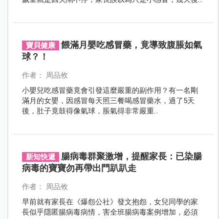
寶寶的耳朵流出膿水，才驚覺不對勁！
餵滿月嬰吃感冒藥，竟導致腹脹如氣
寶貝健康
球？！
作者： 周品攸
小嬰兒吃感冒藥竟會引發這麼嚴重的副作用？有一名剛
滿月的女嬰，因感冒每天照三餐喝感冒藥水，過了5天
後，肚子竟鼓得像氣球，脹氣得非常嚴重…
腸病毒群聚激增，提醒家長：已染腸
新知快遞
病毒的寶寶勿再帶出門趴趴走
作者： 周品攸
早前就有家長在《爆怨公社》發文抱怨，女兒同學的家
長似乎隱匿腸病毒病情，害全班腸病毒案例增加，必須