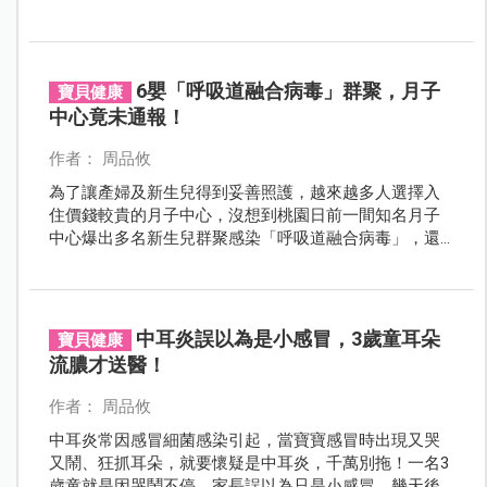
後，僅有1個寶寶有打流感疫苗！提醒家長盡快帶孩子接
種。
6嬰「呼吸道融合病毒」群聚，月子
寶貝健康
中心竟未通報！
作者： 周品攸
為了讓產婦及新生兒得到妥善照護，越來越多人選擇入
住價錢較貴的月子中心，沒想到桃園日前一間知名月子
中心爆出多名新生兒群聚感染「呼吸道融合病毒」，還
未及時通報。
中耳炎誤以為是小感冒，3歲童耳朵
寶貝健康
流膿才送醫！
作者： 周品攸
中耳炎常因感冒細菌感染引起，當寶寶感冒時出現又哭
又鬧、狂抓耳朵，就要懷疑是中耳炎，千萬別拖！一名3
歲童就是因哭鬧不停，家長誤以為只是小感冒，幾天後