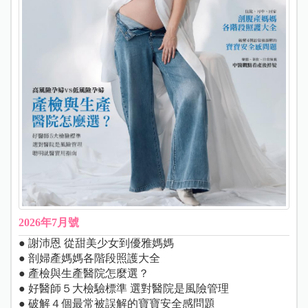
2026年7月號
● 謝沛恩 從甜美少女到優雅媽媽
● 剖婦產媽媽各階段照護大全
● 產檢與生產醫院怎麼選？
● 好醫師５大檢驗標準 選對醫院是風險管理
● 破解４個最常被誤解的寶寶安全感問題