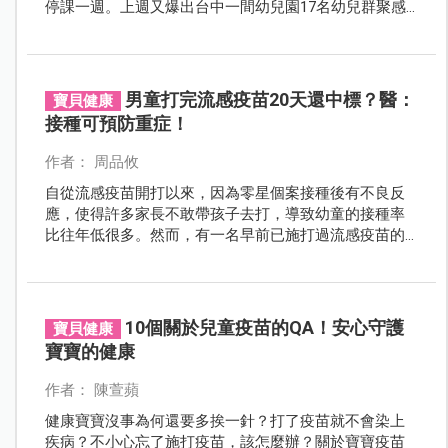
停課一週。上週又爆出台中一間幼兒園17名幼兒群聚感
染腸病毒，因未停課而被罵翻，再次呼籲家長與托育機
構要加強孩子的衛生管理，已染腸病毒的寶寶也不應再
帶出門，以免造成群聚感染！
男童打完流感疫苗20天還中標？醫：
寶貝健康
接種可預防重症！
作者： 周品攸
自從流感疫苗開打以來，因為零星個案接種後有不良反
應，使得許多家長不敢帶孩子去打，導致幼童的接種率
比往年低很多。然而，有一名早前已施打過流感疫苗的
男童，近日因出現發燒、食慾不振掛急診，結果A流、B
流都呈現陽性，不禁讓家長疑惑，為什麼接種疫苗還會
中標？
10個關於兒童疫苗的QA！安心守護
寶貝健康
寶寶的健康
作者： 陳萱蘋
健康寶寶沒事為何還要多挨一針？打了疫苗就不會染上
疾病？不小心忘了施打疫苗，該怎麼辦？關於寶寶疫苗