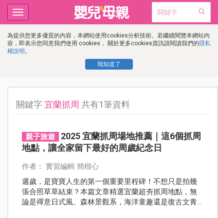
Toggle
navigation
為提供您更多優質的內容，本網站使用cookies分析技術。若繼續閱覽本網站內
容，即表示您同意我們使用 cookies， 關於更多cookies資訊請閱讀我們的
隱私
權說明
。
我知道了
關鍵字
宜蘭抓周
共有1筆資料
2025 宜蘭抓周場地推薦｜這6個抓周
親子旅遊
地點，讓全家留下最好的周歲紀念日
作者： 實習編輯 簡楷心
週歲，是寶寶人生的第一個重要里程碑！不想只是拍幾
張合照草草結束？本篇文章精選宜蘭超夯抓周地點，無
論是禪意日式風、森林景觀系，海洋童趣還是復古文青
風，打造一場既溫馨又難忘的週歲典禮！