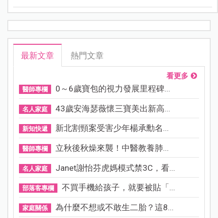
最新文章
熱門文章
看更多
0～6歲寶包的視力發展里程碑...
醫師專欄
43歲安海瑟薇懷三寶美出新高...
名人家庭
新北割頸案受害少年楊承勳名...
新知快遞
立秋後秋燥來襲！中醫教養肺...
醫師專欄
Janet謝怡芬虎媽模式禁3C，看...
名人家庭
不買手機給孩子，就要被貼「...
部落客專欄
為什麼不想或不敢生二胎？這8...
家庭關係