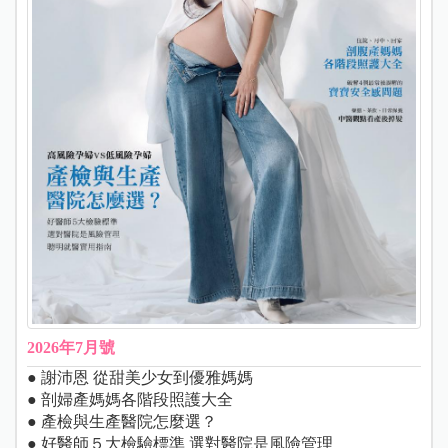
2026年7月號
● 謝沛恩 從甜美少女到優雅媽媽
● 剖婦產媽媽各階段照護大全
● 產檢與生產醫院怎麼選？
● 好醫師５大檢驗標準 選對醫院是風險管理