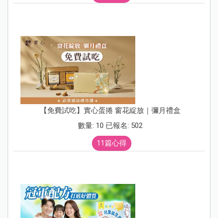
【免費試吃】實心蛋捲 窗花綻放｜彌月禮盒
數量: 10 已報名: 502
11篇心得