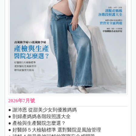
2026年7月號
● 謝沛恩 從甜美少女到優雅媽媽
● 剖婦產媽媽各階段照護大全
● 產檢與生產醫院怎麼選？
● 好醫師５大檢驗標準 選對醫院是風險管理