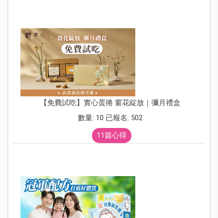
【免費試吃】實心蛋捲 窗花綻放｜彌月禮盒
數量: 10 已報名: 502
11篇心得