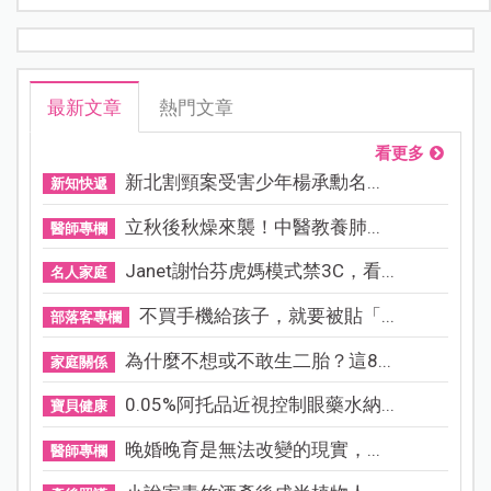
最新文章
熱門文章
看更多
新北割頸案受害少年楊承勳名...
新知快遞
立秋後秋燥來襲！中醫教養肺...
醫師專欄
Janet謝怡芬虎媽模式禁3C，看...
名人家庭
不買手機給孩子，就要被貼「...
部落客專欄
為什麼不想或不敢生二胎？這8...
家庭關係
0.05%阿托品近視控制眼藥水納...
寶貝健康
晚婚晚育是無法改變的現實，...
醫師專欄