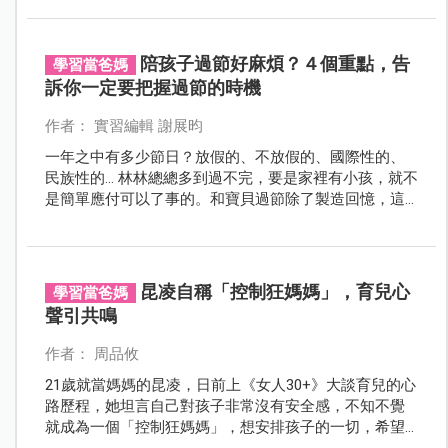
陪孩子過節好麻煩？４個重點，告
學習當爸媽
訴你一定要把握過節的時機
作者： 實習編輯 謝展昀
一年之中有多少節日？放假的、不放假的、國際性的、
民族性的… 林林總總多到過不完，要是家裡有小孩，就不
是簡單應付可以了事的。和寶貝過節除了製造回憶，這
些好處你絕對要知道！
昆凌自稱「控制狂媽媽」，育兒心
學習當爸媽
聲引共鳴
作者： 周品攸
21歲就當媽媽的昆凌，日前上《女人30+》大談育兒的心
路歷程，她坦言自己對孩子非常沒有安全感，不知不覺
就成為一個「控制狂媽媽」，想安排孩子的一切，希望
孩子的狀況都在掌握中，此言一出，擊中了不少媽媽的