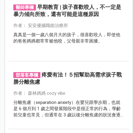
早期教育 | 孩子喜歡咬人，不一定是
醫師專欄
暴力傾向所致，還有可能是這種原因
作者： 安安優腦職能治療所
真真是一個一歲八個月大的孩子，很喜歡咬人，即使他
的爸爸媽媽都常常被他咬，父母親非常困擾。
疼愛有法！５招幫助高需求孩子戰
部落客專欄
勝分離焦慮
作者： 森林媽媽 cozy vibe
分離焦慮（separation anxiety）在嬰兒跟學步期，也就
是 6 個月到 1 歲之間發展階段中是很正常的行為，學齡
前兒童也常見，但通常在 3 歲以後分離焦慮的狀況會逐
漸緩解。在部分的學齡前兒童，會發展成影響到日常、
校園生活或出現恐慌發作，而被醫療團隊診斷為分離焦