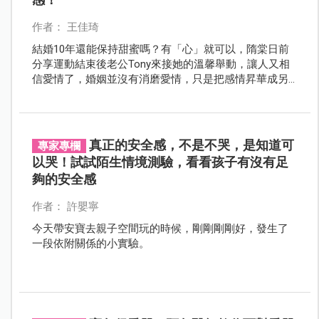
作者： 王佳琦
結婚10年還能保持甜蜜嗎？有「心」就可以，隋棠日前
分享運動結束後老公Tony來接她的溫馨舉動，讓人又相
信愛情了，婚姻並沒有消磨愛情，只是把感情昇華成另
一個模樣，不在浮誇的浪漫中，而是朝朝暮暮細心的陪
伴，嫁對人！真的太幸福了！
真正的安全感，不是不哭，是知道可
專家專欄
以哭！試試陌生情境測驗，看看孩子有沒有足
夠的安全感
作者： 許嬰寧
今天帶安寶去親子空間玩的時候，剛剛剛剛好，發生了
一段依附關係的小實驗。