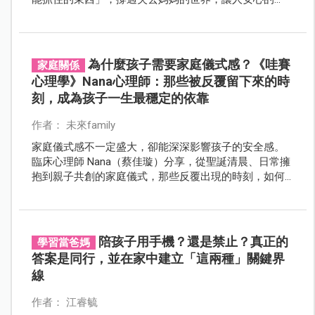
是，最新觀察發現，Panchi已經開始慢慢融入猴群，甚
至出現與同伴互動的行為，代表牠正在把安全感，從
「玩偶」轉移到「真實關係」。
為什麼孩子需要家庭儀式感？《哇賽
家庭關係
心理學》Nana心理師：那些被反覆留下來的時
刻，成為孩子一生最穩定的依靠
作者： 未來family
家庭儀式感不一定盛大，卻能深深影響孩子的安全感。
臨床心理師 Nana（蔡佳璇）分享，從聖誕清晨、日常擁
抱到親子共創的家庭儀式，那些反覆出現的時刻，如何
成為孩子一生最穩定的依靠。
陪孩子用手機？還是禁止？真正的
學習當爸媽
答案是同行，並在家中建立「這兩種」關鍵界
線
作者： 江睿毓