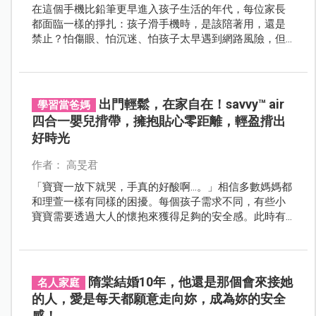
在這個手機比鉛筆更早進入孩子生活的年代，每位家長
都面臨一樣的掙扎：孩子滑手機時，是該陪著用，還是
禁止？怕傷眼、怕沉迷、怕孩子太早遇到網路風險，但
其實真正能保護孩子的，既不是沒收手機，也不是放任
不管。關鍵在於，大人怎麼陪，家裡怎麼定界線。 當家
庭建立起清楚、可落實的數位界線，孩子在網路世界裡
會更有方向，也更有安全感。而陪伴，就是最關鍵的起
出門輕鬆，在家自在！savvy™ air
學習當爸媽
點。
四合一嬰兒揹帶，擁抱貼心零距離，輕盈揹出
好時光
作者： 高旻君
「寶寶一放下就哭，手真的好酸啊…。」相信多數媽媽都
和理萱一樣有同樣的困擾。每個孩子需求不同，有些小
寶寶需要透過大人的懷抱來獲得足夠的安全感。此時有
一個可靠的「揹帶幫手」，就能讓爸媽解放雙手，又能
讓寶寶安心依靠。
隋棠結婚10年，他還是那個會來接她
名人家庭
的人，愛是每天都願意走向妳，成為妳的安全
感！