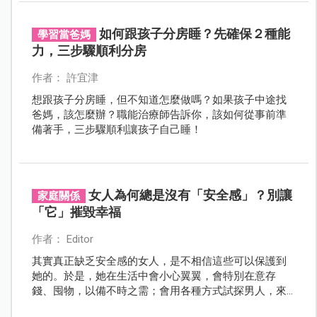
如何跟孩子分房睡？先確保２種能
學習當爸媽
力，三步驟順利分房
作者： 許宜津
想跟孩子分房睡，但不知道怎麼做嗎？如果孩子中途找
爸媽，該怎麼辦？職能治療師告訴你，該如何從事前準
備著手，三步驟順利讓孩子自己睡！
女人為何總是沒有「安全感」？別讓
家庭關係
「它」摧毀幸福
作者： Editor
其實真正缺乏安全感的女人，是不相信這些可以保護到
她的。於是，她在生活中會小心翼翼，會特別在意存
錢、囤物，以備不時之需；會用各種方式試探男人，來
證明他到底愛不愛她；會透過男人是否會為她買禮物、