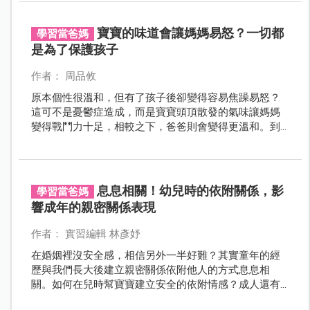
寶寶的味道會讓媽媽易怒？一切都
學習當爸媽
是為了保護孩子
作者： 周品攸
原本個性很溫和，但有了孩子後卻變得容易焦躁易怒？
這可不是憂鬱症造成，而是寶寶頭頂散發的氣味讓媽媽
變得戰鬥力十足，相較之下，爸爸則會變得更溫和。到
底怎麼回事呢？
息息相關！幼兒時的依附關係，影
學習當爸媽
響成年的親密關係表現
作者： 實習編輯 林彥妤
在婚姻裡沒安全感，相信另外一半好難？其實童年的經
歷與我們長大後建立親密關係依附他人的方式息息相
關。如何在兒時幫寶寶建立安全的依附情感？成人還有
機會改變依附類型嗎？