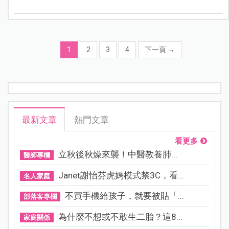
心，表示很有共鳴。
1
2
3
4
下一頁
→
最新文章
熱門文章
看更多
立秋後秋燥來襲！中醫教養肺...
醫師專欄
Janet謝怡芬虎媽模式禁3C，看...
名人家庭
不買手機給孩子，就要被貼「...
部落客專欄
為什麼不想或不敢生二胎？這8...
家庭關係