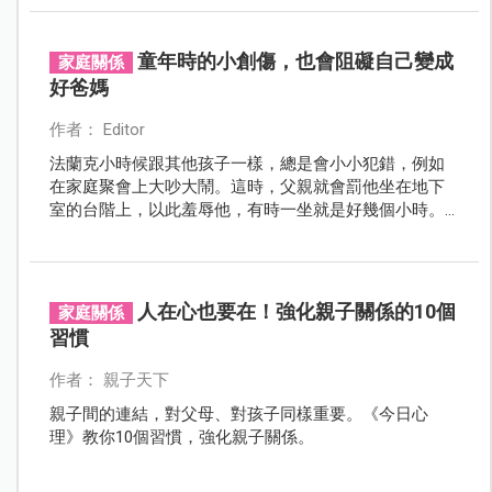
童年時的小創傷，也會阻礙自己變成
家庭關係
好爸媽
作者： Editor
法蘭克小時候跟其他孩子一樣，總是會小小犯錯，例如
在家庭聚會上大吵大鬧。這時，父親就會罰他坐在地下
室的台階上，以此羞辱他，有時一坐就是好幾個小時。
現在法蘭克已經是成年人，也當了爸爸。而他為了解決
和十二歲女兒瀕臨破裂的關係，找上治療師做心理諮
商。
人在心也要在！強化親子關係的10個
家庭關係
習慣
作者： 親子天下
親子間的連結，對父母、對孩子同樣重要。《今日心
理》教你10個習慣，強化親子關係。