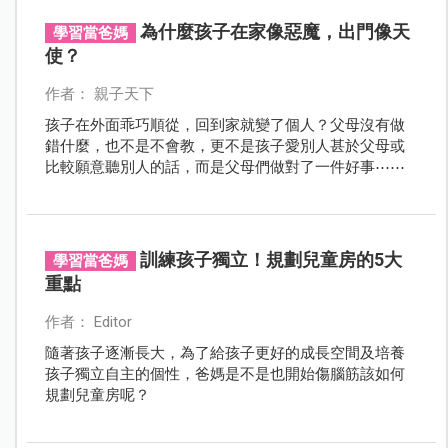
慮症（separation anxiety disorder），通常較少見於青少
年或成人。
為什麼孩子在家像惡魔，出門像天
學習當爸媽
使？
作者： 親子天下
孩子在外面乖巧順從，回到家就變了個人？父母沒有做
錯什麼，也不是不會教，更不是孩子愛別人甚於父母或
比較願意聽別人的話，而是父母們做對了一件好事⋯⋯
訓練孩子獨立！規劃兒童房的5大
學習當爸媽
重點
作者： Editor
隨著孩子逐漸長大，為了給孩子更好的成長空間及培養
孩子獨立自主的個性，爸媽是不是也開始傷腦筋該如何
規劃兒童房呢？