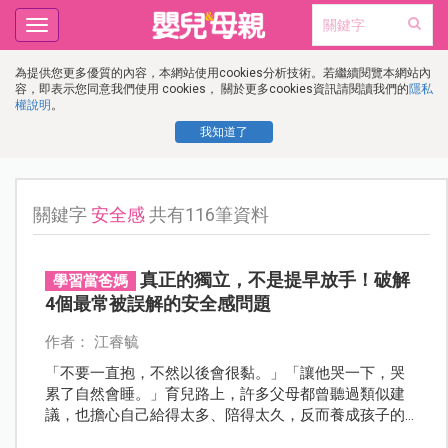
Toggle
navigation
為提供您更多優質的內容，本網站使用cookies分析技術。若繼續閱覽本網站內
容，即表示您同意我們使用 cookies， 關於更多cookies資訊請閱讀我們的
隱私
權說明
。
我知道了
關鍵字
安全感
共有116筆資料
真正的獨立，不是提早放手！破解
學習當爸媽
4個最常被誤解的安全感問題
作者： 江睿毓
「不要一直抱，不然以後會很黏。」「讓他哭一下，哭
累了自然會睡。」育兒路上，許多父母都曾聽過類似建
議，也擔心自己給得太多、陪得太久，反而養成孩子的
依賴。但那些看似黏人、愛哭、離不開爸媽的行為，真