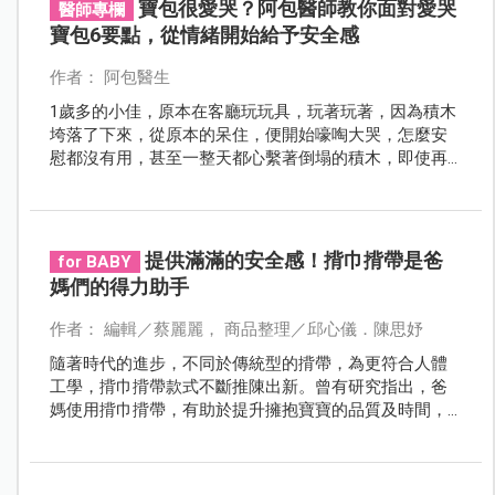
寶包很愛哭？阿包醫師教你面對愛哭
醫師專欄
寶包6要點，從情緒開始給予安全感
作者： 阿包醫生
1歲多的小佳，原本在客廳玩玩具，玩著玩著，因為積木
垮落了下來，從原本的呆住，便開始嚎啕大哭，怎麼安
慰都沒有用，甚至一整天都心繫著倒塌的積木，即使再
堆疊回原狀也沒有用。
提供滿滿的安全感！揹巾揹帶是爸
for BABY
媽們的得力助手
作者： 編輯／蔡麗麗， 商品整理／邱心儀．陳思妤
隨著時代的進步，不同於傳統型的揹帶，為更符合人體
工學，揹巾揹帶款式不斷推陳出新。曾有研究指出，爸
媽使用揹巾揹帶，有助於提升擁抱寶寶的品質及時間，
增進親密關係及安全感，更能增加外出的方便性。選擇
合適的揹巾揹帶，使其成為爸媽們的最佳得力助手！