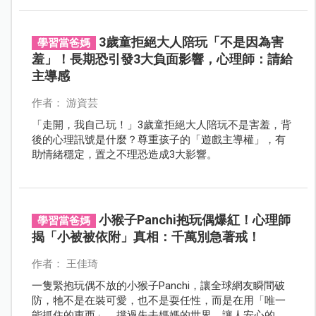
的是缺乏獨立性的表現嗎？
3歲童拒絕大人陪玩「不是因為害
學習當爸媽
羞」！長期恐引發3大負面影響，心理師：請給
主導感
作者： 游資芸
「走開，我自己玩！」3歲童拒絕大人陪玩不是害羞，背
後的心理訊號是什麼？尊重孩子的「遊戲主導權」，有
助情緒穩定，置之不理恐造成3大影響。
小猴子Panchi抱玩偶爆紅！心理師
學習當爸媽
揭「小被被依附」真相：千萬別急著戒！
作者： 王佳琦
一隻緊抱玩偶不放的小猴子Panchi，讓全球網友瞬間破
防，牠不是在裝可愛，也不是耍任性，而是在用「唯一
能抓住的東西」，撐過失去媽媽的世界，讓人安心的