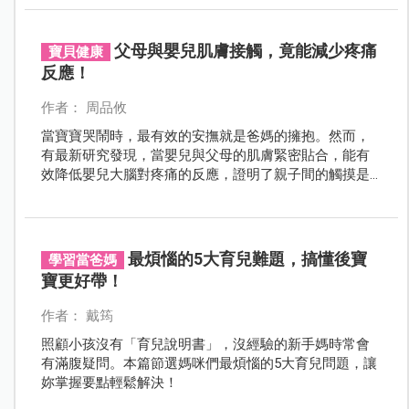
是否記得她生日等條件，來驗證愛是否還在。她們不相
信人和東西一直會在、隨時會有。
父母與嬰兒肌膚接觸，竟能減少疼痛
寶貝健康
反應！
作者： 周品攸
當寶寶哭鬧時，最有效的安撫就是爸媽的擁抱。然而，
有最新研究發現，當嬰兒與父母的肌膚緊密貼合，能有
效降低嬰兒大腦對疼痛的反應，證明了親子間的觸摸是
建立寶寶安全依附的重要關鍵。
最煩惱的5大育兒難題，搞懂後寶
學習當爸媽
寶更好帶！
作者： 戴筠
照顧小孩沒有「育兒說明書」，沒經驗的新手媽時常會
有滿腹疑問。本篇節選媽咪們最煩惱的5大育兒問題，讓
妳掌握要點輕鬆解決！