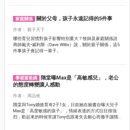
關於父母，孩子永遠記得的5件事
家庭關係
作者： 親子天下
哪些育兒習慣對孩子影響特別重大？牧師及家庭關係諮
商師戴夫•威利斯（Dave Willis）說，關於親子關係，這5
件事孩子會記得一輩子。
隋棠曝Max是「高敏感兒」，老公
學習當爸媽
的態度轉變讓人感動
作者： 周品攸
隋棠與Tony婚後育有2子1女，日前她在臉書自曝大兒子
Max是「高度敏感的孩子」，情緒表達的方式往往很強
烈，歡起來的時候常讓Tony也跟著失去耐心而撒手讓隋
棠自己處理，但最近她發現Tony有了些轉變，讓她感動
得記錄下這一刻。