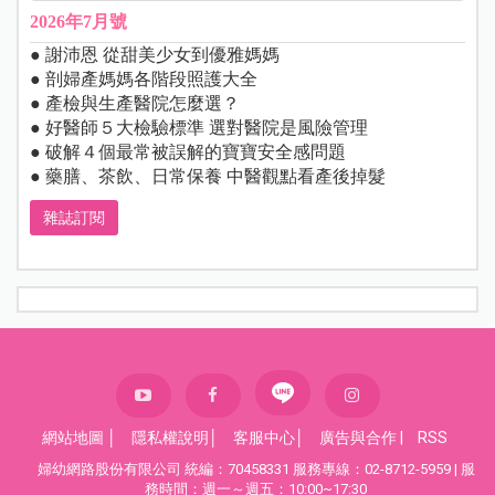
2026年7月號
● 謝沛恩 從甜美少女到優雅媽媽
● 剖婦產媽媽各階段照護大全
● 產檢與生產醫院怎麼選？
● 好醫師５大檢驗標準 選對醫院是風險管理
● 破解４個最常被誤解的寶寶安全感問題
● 藥膳、茶飲、日常保養 中醫觀點看產後掉髮
雜誌訂閱
網站地圖
│
隱私權說明
│
客服中心
│
廣告與合作
|
RSS
婦幼網路股份有限公司 統編：70458331 服務專線：02-8712-5959 | 服
務時間：週一～週五：10:00~17:30