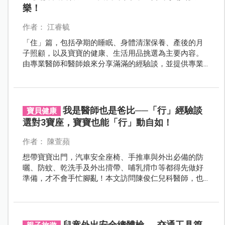
樂！
作者： 江睿毓
「住」篇，包括孕期的睡眠、身體清潔保養、產後的月
子照顧，以及寶寶的健康、生活用品挑選為主要內容。
由專業醫師和醫師娘來分享滿滿的經驗談，並提供專業
指導。
我是醫師也是爸比──「行」經驗談
寶貝健康
選對3寶座，寶寶也能「行」動自如！
作者： 陳萱蘋
想帶寶寶出門，汽車安全座椅、手推車與外出必備的防
曬、防蚊、乾洗手及外出揹帶、哺乳揹巾等都得先做好
準備，才不會手忙腳亂！本文訪問陳俊仁兒科醫師，也
是雙胞胎寶寶的爸比，除了提供專業建議之外，還有實
際的父母經分享。
兒童外出安全總體檢──交通工具篇