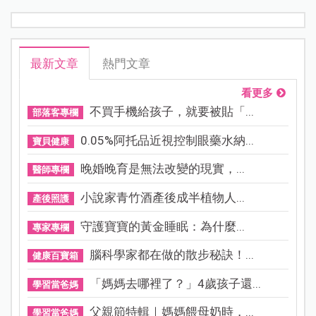
最新文章
熱門文章
看更多
不買手機給孩子，就要被貼「...
部落客專欄
0.05%阿托品近視控制眼藥水納...
寶貝健康
晚婚晚育是無法改變的現實，...
醫師專欄
小說家青竹酒產後成半植物人...
產後照護
守護寶寶的黃金睡眠：為什麼...
專家專欄
腦科學家都在做的散步秘訣！...
健康百寶箱
「媽媽去哪裡了？」4歲孩子還...
學習當爸媽
父親節特輯｜媽媽餵母奶時，...
學習當爸媽