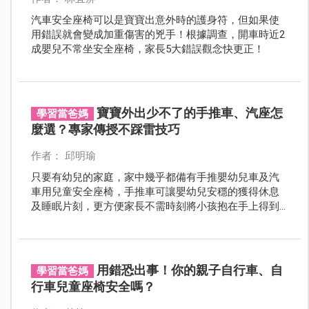
汽車安全座椅可以是寶寶出意外時的護身符，但如果使
用錯誤就會變成加重傷害的兇手！根據調查，開車時近2
成嬰兒不常坐安全座椅，家長5大錯誤觀念快更正！
寶寶外出少不了的手推車、汽座怎
學習當爸媽
麼選？專家傳授不踩雷技巧
作者： 邱明瑜
只要有幼兒的家庭，家中幾乎都備有手推嬰幼兒車及汽
車用兒童安全座椅，手推車可讓嬰幼兒安穩的獲得休息
及睡眠片刻，更方便家長不需時刻將小孩抱在手上得到
喘息的時間；而汽座則是保障幼童乘車時的安全，一旦
發生交通意外事故時，確保幼童不因為高速撞擊時而噴
飛出去，其重要性不言可喻。
用錯恐出事！你的親子自行車、自
學習當爸媽
行車兒童座椅安全嗎？