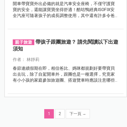
開車帶寶寶外出必備的就是汽車安全座椅，不僅守護寶
寶的安全，還能讓寶寶坐得舒適！酷咕鴨經典ISOFIX安
全汽座可隨著孩子的成長調整使用，其中還有許多令爸
媽安心的貼心設計！
帶孩子跟團旅遊？ 請先閱讀以下出遊
親子旅遊
須知
作者： 林靜莉
春節連續假期在即，相信爸比、媽咪都規劃好要帶寶貝
出去玩，除了自駕開車外，跟團也是一種選擇，究竟家
有小小孩的家庭參加旅遊團、搭遊覽車時應該注意哪些
事？要攜帶哪些物品？遇到危急狀況時又該怎麼應對？
1
2
下一頁
→