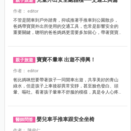
親子旅遊
作者： editor
不管是開車到戶外踏青，抑或推著手推車到公園散步，
爸媽帶寶寶外出所使用的交通工具，也常是影響安全的
重要關鍵，聰明的爸爸媽媽更需要多加留心，帶著寶寶
快樂出門，也一定要平平安安回家！
寶寶不暈車 出遊不掃興！
親子旅遊
作者： editor
爸比媽咪想要帶著孩子一同開車出遊，共享美好的青山
綠水，但是孩子上車後卻異常安靜，甚至臉色發白、頭
暈、嘔吐。看著孩子暈車不舒服的模樣，真是令人心疼
不已！跟著專業小兒科醫師的建議，幫助孩子防止暈車
的發生！
嬰兒車手推車跟安全坐椅
醫師問答
作者： 陳俊仁