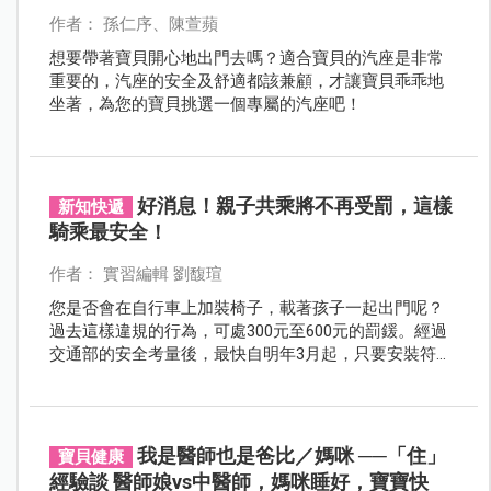
作者： 孫仁序、陳萱蘋
想要帶著寶貝開心地出門去嗎？適合寶貝的汽座是非常
重要的，汽座的安全及舒適都該兼顧，才讓寶貝乖乖地
坐著，為您的寶貝挑選一個專屬的汽座吧！
好消息！親子共乘將不再受罰，這樣
新知快遞
騎乘最安全！
作者： 實習編輯 劉馥瑄
您是否會在自行車上加裝椅子，載著孩子一起出門呢？
過去這樣違規的行為，可處300元至600元的罰鍰。經過
交通部的安全考量後，最快自明年3月起，只要安裝符合
規定的安全座椅，就能合法的與孩子共乘自行車。
我是醫師也是爸比／媽咪 ──「住」
寶貝健康
經驗談 醫師娘vs中醫師，媽咪睡好，寶寶快