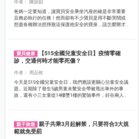
作者： 陳韻如
爸媽一定要知道，讓寶貝安全乘坐汽座的確是非常重要
且務必執行的任務！然而卻有不少寶貝是用不斷哭鬧或
想盡各種辦法想掙脫這保護他安全的寶座，該怎麼辦才
好呢？
【515全國兒童安全日】疫情零確
寶貝健康
診，交通何時才能零死傷？
作者： 周品攸
今天是515全國兒童安全日，我們應該更關心兒童安全議
題。近期除了發生5歲男童未繫安全帶被甩出車外的事
故，還有小三女童從14樓墜1樓的驚險事件，好在兩人命
大都平安存活。全球在疫情衝擊下，臺灣交出了連續8天
零確診的漂亮成績單，但關心疫情的同時，兒童交通安
全何時才能零死傷呢？
親子共乘3月起解禁，只要符合3大規
親子旅遊
範就免受罰