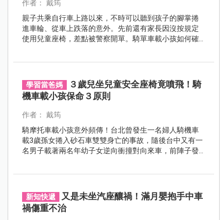
作者： 戴筠
親子共乘自行車上路以來，不時可以聽到孩子的腳掌捲
進車輪、從車上跌落的意外。先前還有家長因沒按規定
使用兒童座椅，差點被警察開單。騎單車載小孩如何確
保安全？哪裡可以買到合格的兒童座椅？兒童安全專家
教你做好準備，再帶孩子上路！
３歲兒坐兒童安全座椅竟噴飛！騎
學習當爸媽
機車載小孩保命３原則
作者： 戴筠
騎摩托車載小孩意外頻傳！台北曾發生一名婦人騎機車
載3歲孫女捲入砂石車雙雙身亡的事故，隨後台中又有一
名男子載著兩名年幼子女逆向衝撞對向來車，前陣子發
生一名4歲女童因未戴安全帽車禍傷重不治的慘劇。騎機
車載小孩怎麼做才能確保安全？孩子在後座沒人顧，能
否坐兒童安全座椅？
又是未坐汽座釀禍！滿月嬰抱手中車
新知快遞
禍傷重不治