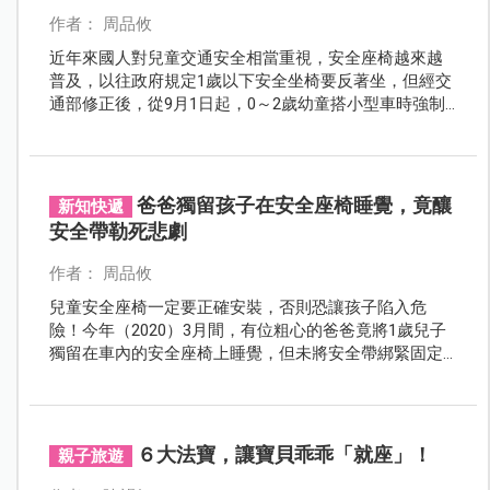
作者： 周品攸
近年來國人對兒童交通安全相當重視，安全座椅越來越
普及，以往政府規定1歲以下安全坐椅要反著坐，但經交
通部修正後，從9月1日起，0～2歲幼童搭小型車時強制
採「後向式」。
爸爸獨留孩子在安全座椅睡覺，竟釀
新知快遞
安全帶勒死悲劇
作者： 周品攸
兒童安全座椅一定要正確安裝，否則恐讓孩子陷入危
險！今年（2020）3月間，有位粗心的爸爸竟將1歲兒子
獨留在車內的安全座椅上睡覺，但未將安全帶綁緊固定
就離去，不料兒子被安全帶意外勒斃…
６大法寶，讓寶貝乖乖「就座」！
親子旅遊