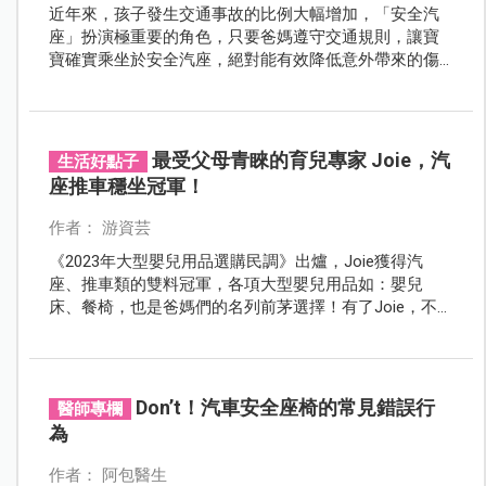
近年來，孩子發生交通事故的比例大幅增加，「安全汽
座」扮演極重要的角色，只要爸媽遵守交通規則，讓寶
寶確實乘坐於安全汽座，絕對能有效降低意外帶來的傷
害。如何為寶寶選擇適合的款式？請爸媽依照年齡、體
型及習慣來做挑選。
最受父母青睞的育兒專家 Joie，汽
生活好點子
座推車穩坐冠軍！
作者： 游資芸
《2023年大型嬰兒用品選購民調》出爐，Joie獲得汽
座、推車類的雙料冠軍，各項大型嬰兒用品如：嬰兒
床、餐椅，也是爸媽們的名列前茅選擇！有了Joie，不管
外出或在家，面子和裡子全顧到！
Don’t！汽車安全座椅的常見錯誤行
醫師專欄
為
作者： 阿包醫生