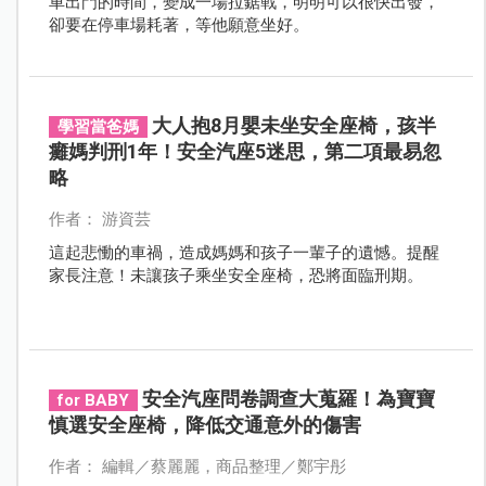
車出門的時間，變成一場拉鋸戰，明明可以很快出發，
卻要在停車場耗著，等他願意坐好。
大人抱8月嬰未坐安全座椅，孩半
學習當爸媽
癱媽判刑1年！安全汽座5迷思，第二項最易忽
略
作者： 游資芸
這起悲慟的車禍，造成媽媽和孩子一輩子的遺憾。提醒
家長注意！未讓孩子乘坐安全座椅，恐將面臨刑期。
安全汽座問卷調查大蒐羅！為寶寶
for BABY
慎選安全座椅，降低交通意外的傷害
作者： 編輯／蔡麗麗，商品整理／鄭宇彤