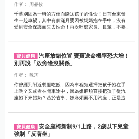
作者： 周品攸
千萬別因為一時的方便而斷送孩子的性命！日前台東發
生一起車禍，其中有個滿月嬰因被媽媽抱在手中，沒有
受到安全保護而失去性命！再次呼籲家長、長輩，不要
因為路途短、餵奶而在車子行進間沒讓孩子坐在汽車安
全座椅上！
汽座放錯位置 寶寶送命機率恐大增！
寶貝健康
別再說「放旁邊沒關係」
作者： 戴筠
你曾經到附近餐廳吃飯，因為車程短選擇把孩子抱在手
上嗎？又或者在開車途中，因為嫌麻煩直接把孩子從汽
座抱下來餵奶？基於省事、嫌麻煩而不用汽座，正是造
成孩子重大意外傷害的元兇。而汽座不按安全位置擺
放，孩子送命機率甚至和不坐汽座一樣高！汽座不僅要
用，更要「用對」，才能充分保障孩子的乘車安全。
安全座椅新制9/1上路，2歲以下兒童
寶貝健康
強制「反著坐」