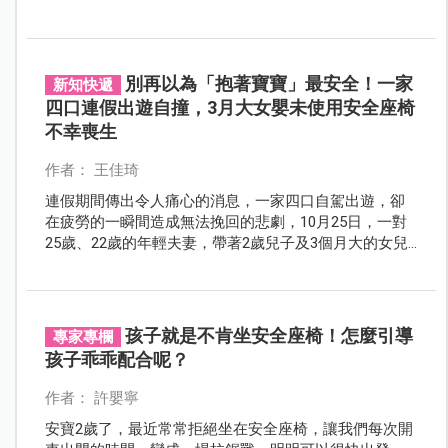
的汽座，是新手爸媽遠離狼狽、享受優雅育兒時光的關
鍵。
別再以為「抱著寶寶」最安全！一家
新知快遞
四口連假出遊自撞，3月大女嬰未使用安全座椅
不幸喪生
作者： 王佳琦
連假期間傳出令人痛心的消息，一家四口自駕出遊，卻
在疲勞的一瞬間造成無法挽回的悲劇，10月25日，一對
25歲、22歲的年輕夫妻，帶著2歲兒子及3個月大的女兒
出遊，卻疑似因疲勞駕駛自撞電線桿，造成一死三傷的
悲劇。
孩子就是不肯坐安全座椅！怎麼引導
專家專欄
孩子乖乖配合呢？
作者： 許嬰寧
安寶2歲了，最近常常拒絕坐在安全座椅，讓我們每次開