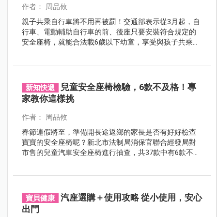
作者： 周品攸
親子共乘自行車將不用再被罰！交通部表示從3月起，自
行車、電動輔助自行車的前、後座只要安裝符合規定的
安全座椅，就能合法載6歲以下幼童，享受與孩子共乘自
行車的樂趣。
兒童安全座椅檢驗，6款不及格！專
新知快遞
家教你這樣挑
作者： 周品攸
春節連假將至，準備開長途返鄉的家長是否有好好檢查
寶寶的安全座椅呢？新北市法制局消保官聯合經發局對
市售的兒童汽車安全座椅進行抽查，共37款中有6款不及
格。
汽座選購＋使用攻略 從小使用，安心
寶貝健康
出門