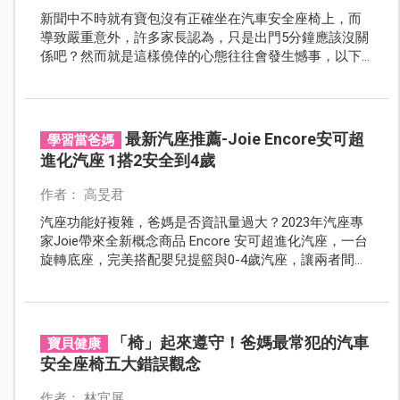
新聞中不時就有寶包沒有正確坐在汽車安全座椅上，而
導致嚴重意外，許多家長認為，只是出門5分鐘應該沒關
係吧？然而就是這樣僥倖的心態往往會發生憾事，以下
阿包醫生列舉常見錯誤行為，大家必須了解正確使用汽
座以發揮安全作用唷！
最新汽座推薦-Joie Encore安可超
學習當爸媽
進化汽座 1搭2安全到4歲
作者： 高旻君
汽座功能好複雜，爸媽是否資訊量過大？2023年汽座專
家Joie帶來全新概念商品 Encore 安可超進化汽座，一台
旋轉底座，完美搭配嬰兒提籃與0-4歲汽座，讓兩者間無
縫接軌，突破新手爸媽的汽座思維，全套以i-Size規格打
造，加上時尚流線外型，堪稱劃時代最潮寶座！
「椅」起來遵守！爸媽最常犯的汽車
寶貝健康
安全座椅五大錯誤觀念
作者： 林宜屏