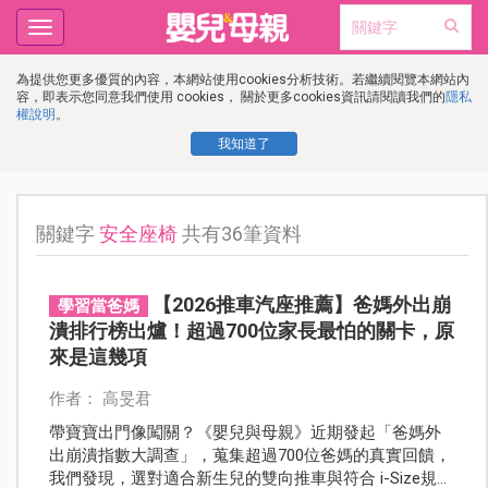
Toggle
navigation
為提供您更多優質的內容，本網站使用cookies分析技術。若繼續閱覽本網站內
容，即表示您同意我們使用 cookies， 關於更多cookies資訊請閱讀我們的
隱私
權說明
。
我知道了
關鍵字
安全座椅
共有36筆資料
【2026推車汽座推薦】爸媽外出崩
學習當爸媽
潰排行榜出爐！超過700位家長最怕的關卡，原
來是這幾項
作者： 高旻君
帶寶寶出門像闖關？《嬰兒與母親》近期發起「爸媽外
出崩潰指數大調查」，蒐集超過700位爸媽的真實回饋，
我們發現，選對適合新生兒的雙向推車與符合 i-Size規範