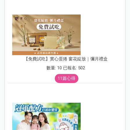
【免費試吃】實心蛋捲 窗花綻放｜彌月禮盒
數量: 10 已報名: 502
11篇心得