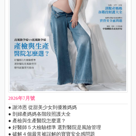
2026年7月號
● 謝沛恩 從甜美少女到優雅媽媽
● 剖婦產媽媽各階段照護大全
● 產檢與生產醫院怎麼選？
● 好醫師５大檢驗標準 選對醫院是風險管理
● 破解４個最常被誤解的寶寶安全感問題