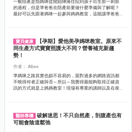
一般陪產是指媽咪從開始陣痛住院到孩子出生那一剎那
的過程，但是準爸爸在陪產前要做什麼準備與了解呢？
最好可以先跟著媽咪一起參與媽媽教室，這能讓準爸爸
更清楚了解整個生產流程。
【孕期】愛他美孕媽咪教室。原來不
寶貝健康
同生產方式寶寶照護大不同？營養補充新趨
勢！
作者： Albee
準媽咪之路其實也頗不容易的，面對過多的網路資訊都
不曉得何者正確與否～所以～我覺得最能夠取得正確資
訊的方式就是上媽媽教室！現場有專業的講師以及在座
媽咪們可以討論互動，若自己相對害羞不敢發問～也能
藉由其他媽咪提問而受益唷！
破解迷思！不只自然產，剖腹產也有
醫師專欄
可能會陰道鬆弛