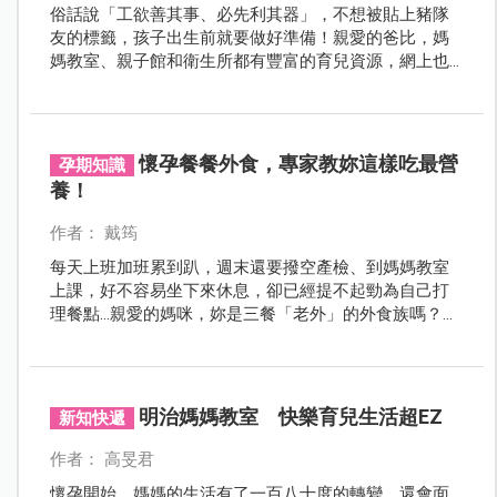
俗話說「工欲善其事、必先利其器」，不想被貼上豬隊
友的標籤，孩子出生前就要做好準備！親愛的爸比，媽
媽教室、親子館和衛生所都有豐富的育兒資源，網上也
有很多平台可以學習。從現在開始蒐集育嬰資訊，寶寶
出生才不會手忙腳亂！
懷孕餐餐外食，專家教妳這樣吃最營
孕期知識
養！
作者： 戴筠
每天上班加班累到趴，週末還要撥空產檢、到媽媽教室
上課，好不容易坐下來休息，卻已經提不起勁為自己打
理餐點…親愛的媽咪，妳是三餐「老外」的外食族嗎？是
否擔心懷孕後無法給予寶寶充足營養呢？這期我們邀請
營養師針對超商、小吃攤、自助餐和速食店等4大外食來
源設計孕期專屬菜單，讓妳三餐外食也能營養滿分！
明治媽媽教室 快樂育兒生活超EZ
新知快遞
作者： 高旻君
懷孕開始，媽媽的生活有了一百八十度的轉變，還會面