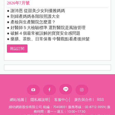
2026年7月號
● 謝沛恩 從甜美少女到優雅媽媽
● 剖婦產媽媽各階段照護大全
● 產檢與生產醫院怎麼選？
● 好醫師５大檢驗標準 選對醫院是風險管理
● 破解４個最常被誤解的寶寶安全感問題
● 藥膳、茶飲、日常保養 中醫觀點看產後掉髮
雜誌訂閱
網站地圖
│
隱私權說明
│
客服中心
│
廣告與合作
|
RSS
婦幼網路股份有限公司 統編：70458331 服務專線：02-8712-5959 | 服
務時間：週一～週五：10:00~17:30