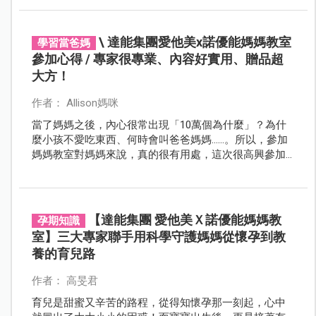
室，從課程特色、贈品到官方報名資訊一次整理給大
家！
\ 達能集團愛他美x諾優能媽媽教室
學習當爸媽
參加心得 / 專家很專業、內容好實用、贈品超
大方！
作者： Allison媽咪
當了媽媽之後，內心很常出現「10萬個為什麼」？為什
麼小孩不愛吃東西、何時會叫爸爸媽媽……。所以，參加
媽媽教室對媽媽來說，真的很有用處，這次很高興參加
了口碑很好的愛他美x諾優能媽媽教室，來和大家分享我
的參加心得！
【達能集團 愛他美Ｘ諾優能媽媽教
孕期知識
室】三大專家聯手用科學守護媽媽從懷孕到教
養的育兒路
作者： 高旻君
育兒是甜蜜又辛苦的路程，從得知懷孕那一刻起，心中