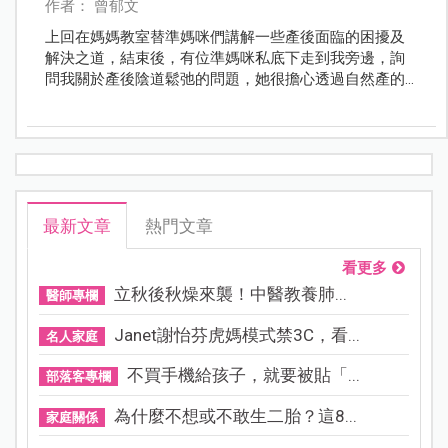
作者： 曾郁文
上回在媽媽教室替準媽咪們講解一些產後面臨的困擾及
解決之道，結束後，有位準媽咪私底下走到我旁邊，詢
問我關於產後陰道鬆弛的問題，她很擔心透過自然產的
方式生產會造成嚴重的陰道鬆弛，因此她內心偏向選擇
剖腹生產。但是難道剖腹產的陰道就會緊實如初，不受
影響嗎？
最新文章
熱門文章
看更多
立秋後秋燥來襲！中醫教養肺...
醫師專欄
Janet謝怡芬虎媽模式禁3C，看...
名人家庭
不買手機給孩子，就要被貼「...
部落客專欄
為什麼不想或不敢生二胎？這8...
家庭關係