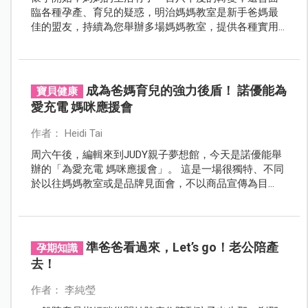
臨各種孕產、育兒的疑惑，明治媽媽教室是新手爸媽最
佳的盟友，持續為您舉辦多場媽媽教室，提供各種實用
知識，陪伴您進入快樂的育兒生活，現在就讓我們一起
來分享明治好孕場次的精彩實況。
成為爸媽育兒的強力後盾！ 諾優能為
寶貝健康
愛充電 媽咪應援會
作者： Heidi Tai
周六午後，編輯來到JUDY親子夢想館，今天是諾優能舉
辦的「為愛充電 媽咪應援會」。 這是一場很獨特、不同
於以往媽媽教室或是品牌見面會，不以商品宣傳為目
的，而是邀請多位 親子專家，直接與爸媽面對面聊天，
來解答爸媽們帶養寶寶時面臨的困惑，真的是很用心。
準爸爸看過來，Let’s go！老公陪產
孕期知識
去！
作者： 李純瑩