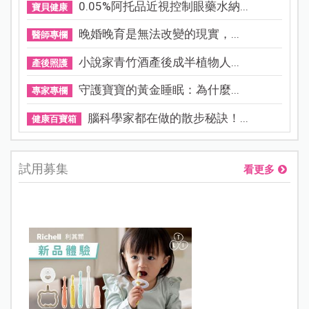
0.05%阿托品近視控制眼藥水納...
寶貝健康
晚婚晚育是無法改變的現實，...
醫師專欄
小說家青竹酒產後成半植物人...
產後照護
守護寶寶的黃金睡眠：為什麼...
專家專欄
腦科學家都在做的散步秘訣！...
健康百寶箱
試用募集
看更多