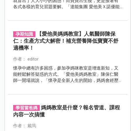
就冒出了大大小小的困惑！而寶寶出生後，更是接著有
各式各樣的育兒習題要解。「達能集團 愛他美Ｘ諾優能
媽媽教室」特別邀請三大專家聯手，陪伴媽媽用科學育
兒的方式來化解內心煩憂。
【愛他美媽媽教室】人氣醫師陳保
孕期知識
仁：生產方式大解密！補充營養降低寶寶不舒
適機率！
作者： editor
懷孕中總有許多困惑，參加孕媽咪教室是增進新知，又
能輕鬆解答疑惑的方式。「愛他美媽媽教室」陳保仁醫
師一開場就說，「懷孕是全新人生的開始，媽媽會經歷
女神（孕前）➤ 女王（孕中）➤ 女僕（產後當媽媽）三
部曲的轉變」，此外，從備孕、懷孕開始，媽媽會有無
數的擔心，這些擔心就通通交給保仁醫師來化解吧！
媽媽教室是什麼？報名管道、課程
學習當爸媽
內容一次搞懂
作者： 戴筠