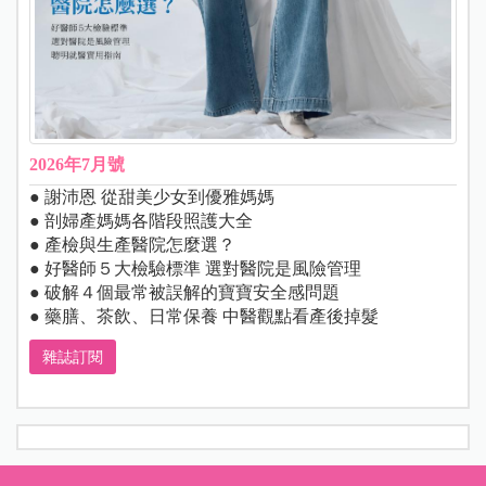
2026年7月號
● 謝沛恩 從甜美少女到優雅媽媽
● 剖婦產媽媽各階段照護大全
● 產檢與生產醫院怎麼選？
● 好醫師５大檢驗標準 選對醫院是風險管理
● 破解４個最常被誤解的寶寶安全感問題
● 藥膳、茶飲、日常保養 中醫觀點看產後掉髮
雜誌訂閱