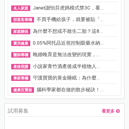
Janet謝怡芬虎媽模式禁3C，看...
名人家庭
不買手機給孩子，就要被貼「...
部落客專欄
為什麼不想或不敢生二胎？這8...
家庭關係
0.05%阿托品近視控制眼藥水納...
寶貝健康
晚婚晚育是無法改變的現實，...
醫師專欄
小說家青竹酒產後成半植物人...
產後照護
守護寶寶的黃金睡眠：為什麼...
專家專欄
腦科學家都在做的散步秘訣！...
健康百寶箱
試用募集
看更多