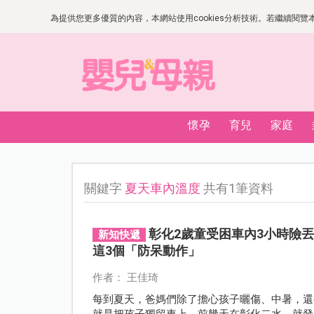
為提供您更多優質的內容，本網站使用cookies分析技術。若繼續閱覽本網
懷孕
育兒
家庭
關鍵字
夏天車內溫度
共有1筆資料
彰化2歲童受困車內3小時險
新知快遞
這3個「防呆動作」
作者： 王佳琦
每到夏天，爸媽們除了擔心孩子曬傷、中暑，還
就是把孩子獨留車上。前幾天在彰化二水，就發