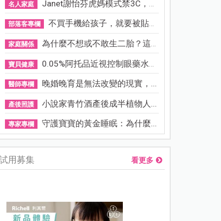
Janet謝怡芬虎媽模式禁3C，看...
名人家庭
不買手機給孩子，就要被貼「...
部落客專欄
為什麼不想或不敢生二胎？這8...
家庭關係
0.05%阿托品近視控制眼藥水納...
寶貝健康
晚婚晚育是無法改變的現實，...
醫師專欄
小說家青竹酒產後成半植物人...
產後照護
守護寶寶的黃金睡眠：為什麼...
專家專欄
試用募集
看更多