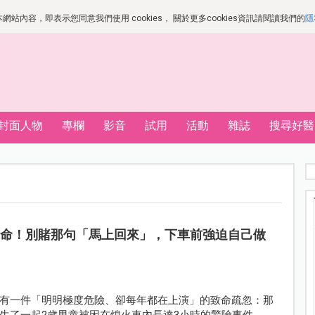
站內容，即表示您同意我們使用 cookies， 關於更多cookies資訊請閱讀我們的
隱
封面人物
專欄
影音
試用
活動
雜誌
搜尋好醫
丟命！別賭那句「馬上回來」，下車前強迫自己做
有一件「明明極度危險、卻每年都在上演」的致命疏忽：那
生了一起2歲男童被困在熄火車內長達3小時的驚險事件。