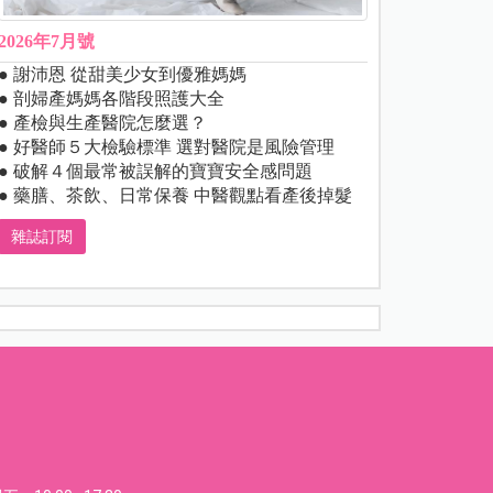
2026年7月號
● 謝沛恩 從甜美少女到優雅媽媽
● 剖婦產媽媽各階段照護大全
● 產檢與生產醫院怎麼選？
● 好醫師５大檢驗標準 選對醫院是風險管理
● 破解４個最常被誤解的寶寶安全感問題
● 藥膳、茶飲、日常保養 中醫觀點看產後掉髮
雜誌訂閱