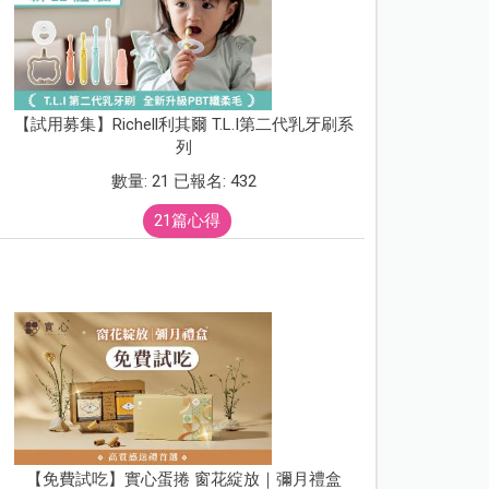
【試用募集】Richell利其爾 T.L.I第二代乳牙刷系
列
數量: 21 已報名: 432
21篇心得
【免費試吃】實心蛋捲 窗花綻放｜彌月禮盒