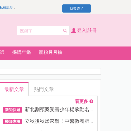
私權說明
。
我知道了
登入|註冊
師
採購年鑑
寵粉月月抽
最新文章
熱門文章
看更多
新北割頸案受害少年楊承勳名...
新知快遞
立秋後秋燥來襲！中醫教養肺...
醫師專欄