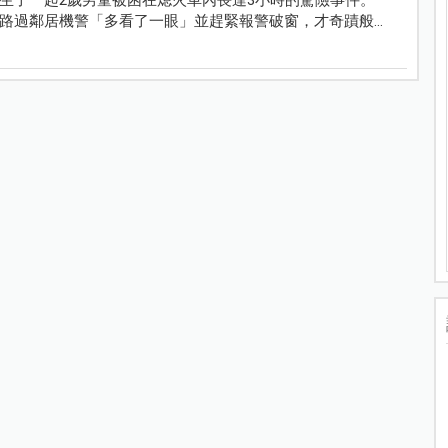
路過鄰居機警「多看了一眼」並趕緊報警破窗，才奇蹟般地