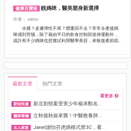
靚媽咪，醫美塑身新選擇
健康百寶箱
作者： editor
水腫？皮膚彈性不再？體重回不去？常常令產後媽
咪感到苦惱，除了藉由平日的飲食控制與規律運動外，
或許有不少媽咪也想嘗試利用醫學美容，來恢復產前窈
窕體態，本篇整理出三種新興醫學美容塑身，供媽咪們
作參考！
最新文章
熱門文章
看更多
新北割頸案受害少年楊承勳名...
新知快遞
立秋後秋燥來襲！中醫教養肺...
醫師專欄
Janet謝怡芬虎媽模式禁3C，看...
名人家庭