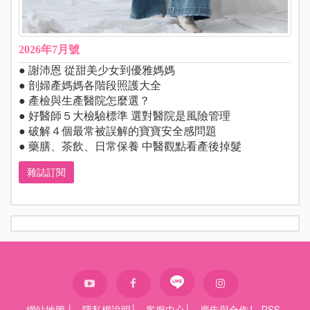
2026年7月號
● 謝沛恩 從甜美少女到優雅媽媽
● 剖婦產媽媽各階段照護大全
● 產檢與生產醫院怎麼選？
● 好醫師５大檢驗標準 選對醫院是風險管理
● 破解４個最常被誤解的寶寶安全感問題
● 藥膳、茶飲、日常保養 中醫觀點看產後掉髮
雜誌訂閱
網站地圖
│
隱私權說明
│
客服中心
│
廣告與合作
|
RSS