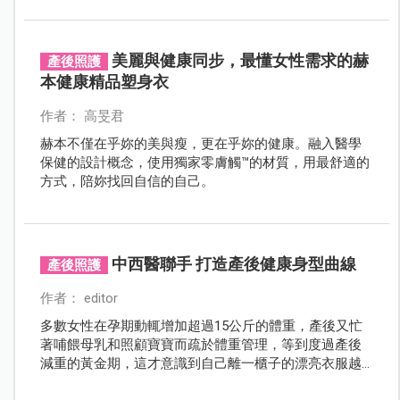
服的方式，回到自己喜歡的樣子。
美麗與健康同步，最懂女性需求的赫
產後照護
本健康精品塑身衣
作者： 高旻君
赫本不僅在乎妳的美與瘦，更在乎妳的健康。融入醫學
保健的設計概念，使用獨家零膚觸™的材質，用最舒適的
方式，陪妳找回自信的自己。
中西醫聯手 打造產後健康身型曲線
產後照護
作者： editor
多數女性在孕期動輒增加超過15公斤的體重，產後又忙
著哺餵母乳和照顧寶寶而疏於體重管理，等到度過產後
減重的黃金期，這才意識到自己離一櫃子的漂亮衣服越
來越遠…雖然長輩常說一人吃兩人補，但孕期應該以怎樣