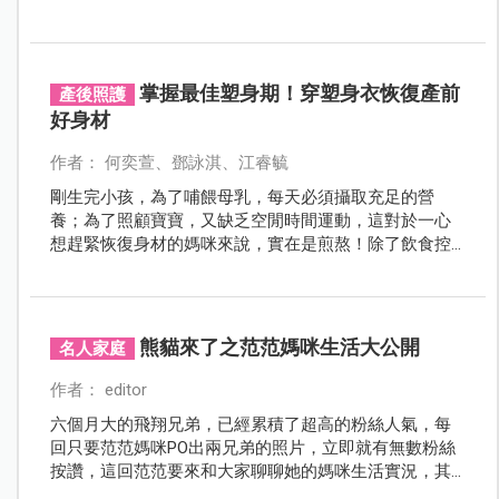
掌握最佳塑身期！穿塑身衣恢復產前
產後照護
好身材
作者： 何奕萱、鄧詠淇、江睿毓
剛生完小孩，為了哺餵母乳，每天必須攝取充足的營
養；為了照顧寶寶，又缺乏空閒時間運動，這對於一心
想趕緊恢復身材的媽咪來說，實在是煎熬！除了飲食控
制外，媽咪也可以利用塑身衣幫助雕塑身體曲線。
熊貓來了之范范媽咪生活大公開
名人家庭
作者： editor
六個月大的飛翔兄弟，已經累積了超高的粉絲人氣，每
回只要范范媽咪PO出兩兄弟的照片，立即就有無數粉絲
按讚，這回范范要來和大家聊聊她的媽咪生活實況，其
實，范范也和多數媽媽一樣，照顧寶寶也會手忙腳亂，