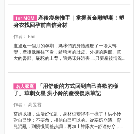
讓負擔持續累積，應該找出溫柔的方式來支撐身體，讓
愛孩子與愛自己達成平衡。
產後瘦身推手｜掌握黃金雕塑期！塑
for MOM
身衣找回孕前自信身材
作者： Fan
度過近十個月的孕期，媽咪們的身體經歷了一場大轉
變，產後低頭往下看，鬆垮垮的肚皮、外擴的胸部、寬
大的臀部、駝駝的上背，讓媽咪好沮喪……只要產後情況
許可，塑身衣會是拯救媽咪們的好工具，幫助媽咪抓緊
黃金期，調整產後身形，找回孕前自信的自己！
「用舒服的方式回到自己喜歡的樣
名人家庭
子」華劇女星 洪小鈴的產後復原筆記
作者： 高旻君
當媽以後，生活好忙亂，身材也變得不一樣了！洪小鈴
對自己說：不要急，相信自己可以的。從塞奶崩潰、育
兒混亂，到慢慢調整步調，再加上神隊友—舒適好穿，同
時也是唯一以健康概念為核心的赫本塑身衣，陪她用舒