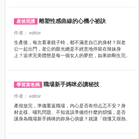
也曾擔心產後身材回不去啊。
雕塑性感曲線的心機小祕訣
產後照護
作者： editor
生產後，每次看著鏡子時，都不滿意自己的身材？與老
公一起出門，老公的眼光總是不經意地停留在辣妹身
上？追求完美體態是每一個女人的夢想，如果妳剛生完
小孩，千萬不要錯過產後的黃金瘦身期；倘若妳還在
「懷孕進行式」，也要注意可別暴飲暴食。產後選擇適
合妳的塑身衣，搭配良好的飲食及運動習慣，並盡量多
哺餵母乳，相信不久之後就能找回懷孕前曼妙的好身
職場新手媽咪必讀秘技
學習當爸媽
材。
作者： editor
產假放完，準備重返職場，內心是否有些忐忑不安？身
材走樣、哺乳問題、不知道該準備些什麼的煩惱，是否
讓身為職場新手媽咪的妳身心俱疲？就讓「很懂又很熱
心的過來人」蔡佩樺，幫助努力在職場打拼的媽咪們，
工作、育兒一次到位！