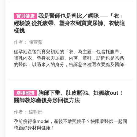
的幅度增重較為恰當？而產後又應該以怎樣的幅度逐步
瘦身呢？
我是醫師也是爸比／媽咪 ──「衣」
寶貝健康
經驗談 從托腹帶、塑身衣到寶寶尿褲、衣物這
樣挑
作者： 陳萱蘋
從孕期產後到育兒初期的「衣」為主題，包含托腹帶、
哺乳內衣、塑身衣與尿褲、內著、童鞋，訪問也是爸媽
的醫師，以過來人的身分，告訴您各種選衣要點及醫師
們的父母經分享，提供實用又專業的經驗傳承。
胸部下垂、肚皮鬆弛、妊娠紋out！
產後照護
醫師教妳產後身形回復方法
作者： 編輯部
孕前瘦得像model，產後不敢照鏡子？快跟著醫師一起同
時顧好身材與健康！