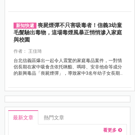
遠離好奇心與同儕誘惑？掌握5個重點，才能及早建立孩
子的自我保護力。
喪屍煙彈不只害吸毒者！信義3幼童
新知快遞
毛髮驗出毒物，這場毒煙風暴正悄悄滲入家庭
與校園
作者： 王佳琦
台北信義區爆出一起令人震驚的家庭毒品案件，一對情
侶長期在家中吸食含依托咪酯、嗎啡、安非他命等成分
的新興毒品「喪屍煙彈」，導致家中3名年幼子女長期暴
露在二手毒煙環境中。檢驗結果顯示，3名不到10歲的幼
童毛髮中竟驗出多種毒物反應，其中甚至包含嗎啡陽
性。
最新文章
熱門文章
看更多