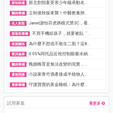
新北割頸案受害少年楊承勳名...
新知快遞
立秋後秋燥來襲！中醫教養肺...
醫師專欄
Janet謝怡芬虎媽模式禁3C，看...
名人家庭
不買手機給孩子，就要被貼「...
部落客專欄
為什麼不想或不敢生二胎？這8...
家庭關係
0.05%阿托品近視控制眼藥水納...
寶貝健康
晚婚晚育是無法改變的現實，...
醫師專欄
小說家青竹酒產後成半植物人...
產後照護
守護寶寶的黃金睡眠：為什麼...
專家專欄
試用募集
看更多