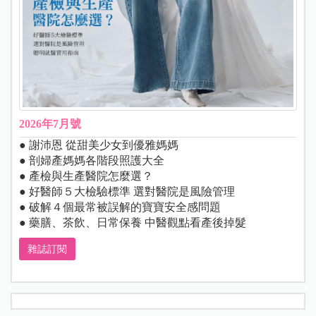
2026年7月號
● 謝沛恩 從甜美少女到優雅媽媽
● 剖婦產媽媽各階段照護大全
● 產檢與生產醫院怎麼選？
● 好醫師５大檢驗標準 選對醫院是風險管理
● 破解４個最常被誤解的寶寶安全感問題
● 藥膳、茶飲、日常保養 中醫觀點看產後掉髮
雜誌訂閱