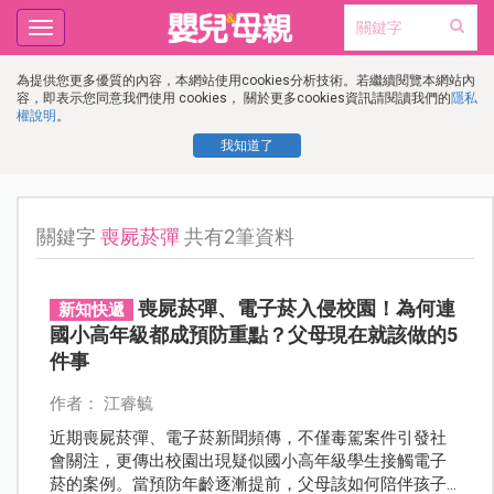
Toggle
navigation
為提供您更多優質的內容，本網站使用cookies分析技術。若繼續閱覽本網站內
容，即表示您同意我們使用 cookies， 關於更多cookies資訊請閱讀我們的
隱私
權說明
。
我知道了
關鍵字
喪屍菸彈
共有2筆資料
喪屍菸彈、電子菸入侵校園！為何連
新知快遞
國小高年級都成預防重點？父母現在就該做的5
件事
作者： 江睿毓
近期喪屍菸彈、電子菸新聞頻傳，不僅毒駕案件引發社
會關注，更傳出校園出現疑似國小高年級學生接觸電子
菸的案例。當預防年齡逐漸提前，父母該如何陪伴孩子