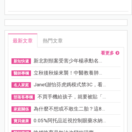
是一次簡單的造型改變，卻因為母女間一段關於「做自
己」的對話，讓看完的人心裡暖暖的。
最新文章
熱門文章
看更多
新北割頸案受害少年楊承勳名...
新知快遞
立秋後秋燥來襲！中醫教養肺...
醫師專欄
Janet謝怡芬虎媽模式禁3C，看...
名人家庭
不買手機給孩子，就要被貼「...
部落客專欄
為什麼不想或不敢生二胎？這8...
家庭關係
0.05%阿托品近視控制眼藥水納...
寶貝健康