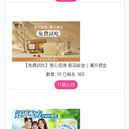
【免費試吃】實心蛋捲 窗花綻放｜彌月禮盒
數量: 10 已報名: 502
11篇心得