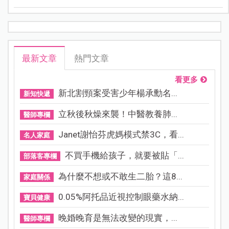
別急，今天我們就來聊聊這些湯湯水水到底能不能真的
幫上忙，讓妳輕鬆了解真相！
最新文章
熱門文章
看更多
新北割頸案受害少年楊承勳名...
新知快遞
立秋後秋燥來襲！中醫教養肺...
醫師專欄
Janet謝怡芬虎媽模式禁3C，看...
名人家庭
不買手機給孩子，就要被貼「...
部落客專欄
為什麼不想或不敢生二胎？這8...
家庭關係
0.05%阿托品近視控制眼藥水納...
寶貝健康
晚婚晚育是無法改變的現實，...
醫師專欄