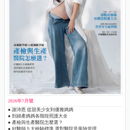
2026年7月號
● 謝沛恩 從甜美少女到優雅媽媽
● 剖婦產媽媽各階段照護大全
● 產檢與生產醫院怎麼選？
● 好醫師５大檢驗標準 選對醫院是風險管理