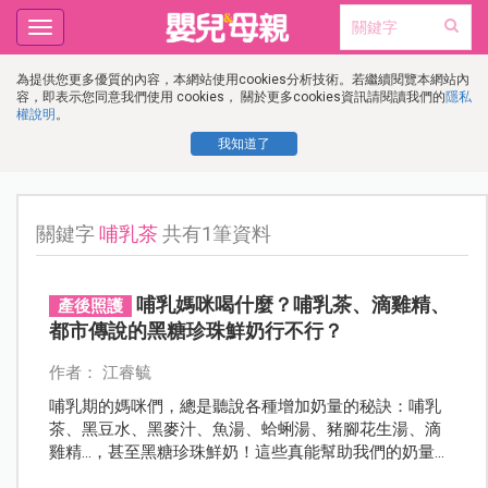
Toggle
navigation
為提供您更多優質的內容，本網站使用cookies分析技術。若繼續閱覽本網站內
容，即表示您同意我們使用 cookies， 關於更多cookies資訊請閱讀我們的
隱私
權說明
。
我知道了
關鍵字
哺乳茶
共有1筆資料
哺乳媽咪喝什麼？哺乳茶、滴雞精、
產後照護
都市傳說的黑糖珍珠鮮奶行不行？
作者： 江睿毓
哺乳期的媽咪們，總是聽說各種增加奶量的秘訣：哺乳
茶、黑豆水、黑麥汁、魚湯、蛤蜊湯、豬腳花生湯、滴
雞精…，甚至黑糖珍珠鮮奶！這些真能幫助我們的奶量
嗎？網上說法多得讓人眼花撩亂，不知道該信哪一個。