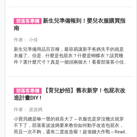
新生兒準備報到！嬰兒衣服購買指
部落客專欄
南
作者： 小佳
新生兒準備用品百百種，最容易讓新手爸媽失手的就是
衣服了。但是... 什麼是包屁衣？什麼是蝴蝶衣？該買幾
件？選什麼尺寸？真是一個頭兩個大！看看部落客小佳
的經驗分享吧！！
【育兒妙招】舊衣新穿！包屁衣改
部落客專欄
造計畫DIY !
作者： 波波媽
小寶貝總是咻一聲的就長大了～衣服也是穿沒幾次就穿
不下了，部落客波波媽要來教你如何動手改造包屁衣，
而且一次不夠，還有二度改造喔！超省錢大作戰～Ready