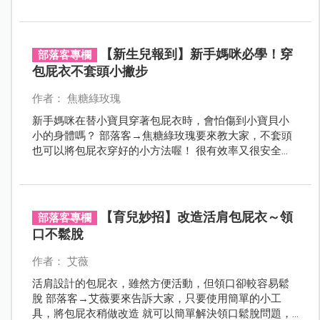
Go！
【新生兒報到】新手媽咪必學！穿
部落客專欄
包屁衣不套頭小撇步
作者： 焦糖綠玫瑰
新手媽咪在替小寶貝穿著包屁衣時，會怕傷到小寶貝小
小的身體嗎？ 部落客→焦糖綠玫瑰要來教大家，不套頭
也可以將包屁衣穿好的小方法喔！ 很有效率又很安全
喔！
【育兒妙招】改造活肩包屁衣～領
部落客專欄
口不鬆脫
作者： 艾薇
活肩設計的包屁衣，雖然方便活動，但領口卻較容易鬆
脫 部落客→艾薇要來告訴大家，只要使用簡單的小工
具，將包屁衣稍做改造 就可以簡單解決領口鬆脫問題，