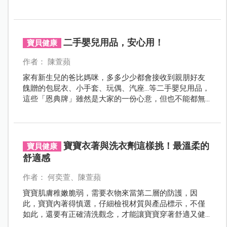
二手嬰兒用品，安心用！
寶貝健康
作者： 陳萱蘋
家有新生兒的爸比媽咪，多多少少都會接收到親朋好友
餽贈的包屁衣、小手套、玩偶、汽座…等二手嬰兒用品，
這些「恩典牌」雖然是大家的一份心意，但也不能都無
條件地照單全收！除了有衛生疑慮之外，有些還可能有
安全問題，爸媽得要仔細檢查喔！
寶寶衣著與洗衣劑這樣挑！最溫柔的
寶貝健康
舒適感
作者： 何奕萱、陳萱蘋
寶寶肌膚稚嫩脆弱，需要衣物來當第二層的防護，因
此，寶寶內著得慎選，仔細檢視材質與產品標示，不僅
如此，還要有正確清洗觀念，才能讓寶寶穿著舒適又健
康。