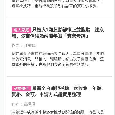
學好母語！」語言精通的祕訣，就是多練習和背單字，
這些小技巧，也能成為孩子學習語言的實用小撇步。
只植入1顆胚胎卻懷上雙胞胎 謝京
名人家庭
穎、張書偉結婚兩週年迎「寶寶奇蹟」
作者： 江睿毓
謝京穎與張書偉在結婚兩週年這天，親口分享懷上雙胞
胎的好消息。只植入一顆胚胎，卻出現了兩個心跳，這
份意外的幸福，也為他們帶來全新的生活階段。
最新全台凍卵補助一次收集｜年齡、
孕前優生
資格、金額、申請方式超實用整理
作者： 高旻君
凍卵近年成為越來越多女性默默關注的議題。有些人是