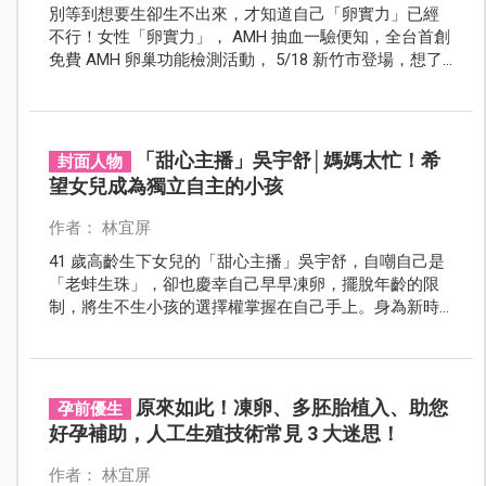
別等到想要生卻生不出來，才知道自己「卵實力」已經
不行！女性「卵實力」， AMH 抽血一驗便知，全台首創
免費 AMH 卵巢功能檢測活動， 5/18 新竹市登場，想了
解自己卵實力的新竹市女性朋友，快去報名，守住自己
的好孕氣。
「甜心主播」吳宇舒│媽媽太忙！希
封面人物
望女兒成為獨立自主的小孩
作者： 林宜屏
41 歲高齡生下女兒的「甜心主播」吳宇舒，自嘲自己是
「老蚌生珠」，卻也慶幸自己早早凍卵，擺脫年齡的限
制，將生不生小孩的選擇權掌握在自己手上。身為新時
代女力代表的吳宇舒，衷心希望女兒長大後會覺得：有
事業的媽媽，是她的榜樣，也希望女兒能成為獨立自主
的女性。
原來如此！凍卵、多胚胎植入、助您
孕前優生
好孕補助，人工生殖技術常見 3 大迷思！
作者： 林宜屏