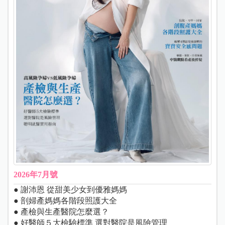
2026年7月號
● 謝沛恩 從甜美少女到優雅媽媽
● 剖婦產媽媽各階段照護大全
● 產檢與生產醫院怎麼選？
● 好醫師５大檢驗標準 選對醫院是風險管理