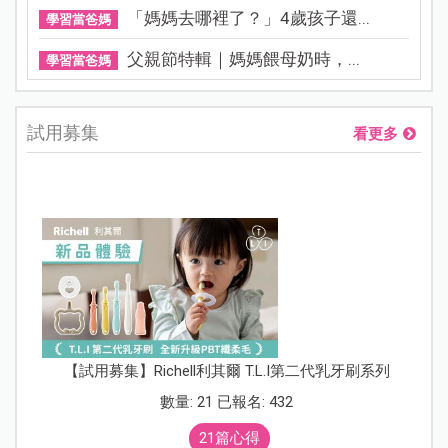
「媽媽去哪裡了？」4歲孩子還...
學習當爸媽
父親節特輯｜媽媽餵母奶時，...
學習當爸媽
試用募集
看更多
【試用募集】Richell利其爾 T.L.I第二代乳牙刷系列
數量: 21 已報名: 432
21篇心得