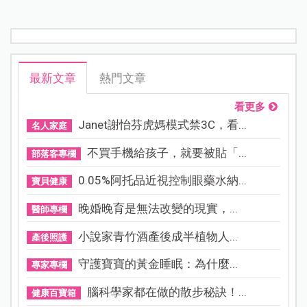
最新文章
熱門文章
看更多
Janet謝怡芬虎媽模式禁3C，看...
名人家庭
不買手機給孩子，就要被貼「...
部落客專欄
0.05%阿托品近視控制眼藥水納...
寶貝健康
晚婚晚育是無法改變的現實，...
醫師專欄
小說家青竹酒產後成半植物人...
產後照護
守護寶寶的黃金睡眠：為什麼...
專家專欄
腦科學家都在做的散步秘訣！...
健康百寶箱