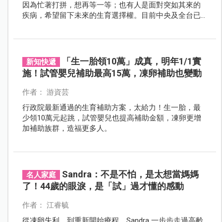
因為忙著打拼，想再等一等；也有人是面對突如其來的
疾病，希望留下未來的生育選擇權。目前中央及全台已
有多個縣市推出凍卵補助，我們幫大家收集整理，有需
要的朋友一定要收藏。
「生一胎領10萬」成真，明年1/1實
新知快遞
施！試管嬰兒補助最高15萬，凍卵補助也變動
作者： 游資芸
行政院最新通過的生育補助方案，太給力！生一胎，最
少領10萬元起跳，試管嬰兒也提高補助金額，凍卵更增
加補助族群，造福更多人。
Sandra：不是不怕，是太想當媽媽
名人家庭
了！44歲的眼淚，是「試」過才懂的感動
作者： 江睿毓
從凍卵失利，到重新開始療程，Sandra 一步步走過高齡