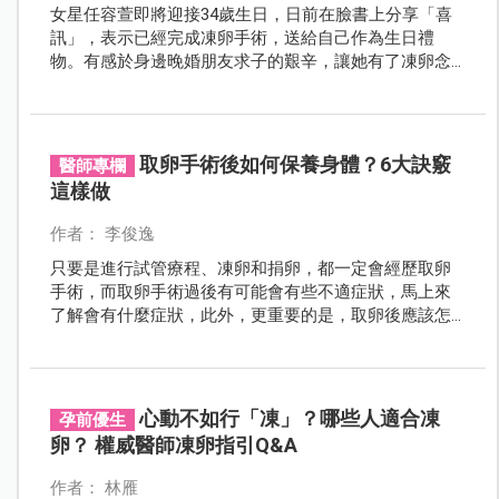
女星任容萱即將迎接34歲生日，日前在臉書上分享「喜
訊」，表示已經完成凍卵手術，送給自己作為生日禮
物。有感於身邊晚婚朋友求子的艱辛，讓她有了凍卵念
頭，並將整個過程拍成影片記錄下來，也提供女性對於
凍卵有更多了解，把握卵子的最佳品質，讓自己的未來
提高「生機」。
取卵手術後如何保養身體？6大訣竅
醫師專欄
這樣做
作者： 李俊逸
只要是進行試管療程、凍卵和捐卵，都一定會經歷取卵
手術，而取卵手術過後有可能會有些不適症狀，馬上來
了解會有什麼症狀，此外，更重要的是，取卵後應該怎
麼吃以及如何保養身體呢？
心動不如行「凍」？哪些人適合凍
孕前優生
卵？ 權威醫師凍卵指引Q&A
作者： 林雁