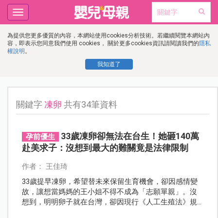
Toggle
navigation
為提供您更多優質的內容，本網站使用cookies分析技術。若繼續閱覽本網站內
容，即表示您同意我們使用 cookies， 關於更多cookies資訊請閱讀我們的
隱私
權說明
。
我知道了
關鍵字
凍卵
共有34筆資料
33歲凍卵卻無法在台生！她砸140萬
孕前優生
赴美求子：沒想到最大的難關竟是法律限制
作者： 王佳琦
33歲提早凍卵，希望替未來保留生育機會，卻因感情變
故，讓想當媽媽的王小姐不得不成為「志願單親」。沒
想到，明明卵子就在台灣，卻因現行《人工生殖法》規
定「必須有異性配偶」才能接受人工生殖，讓她只能花