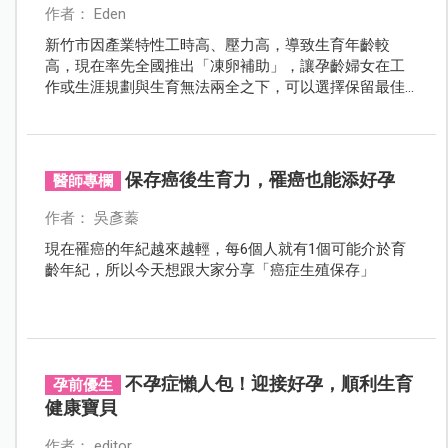
作者： Eden
新竹市因產業特性工時高、壓力高，導致生育年齡較
高，現在率先全國推出「凍卵補助」，讓孕齡婦女在工
作或生涯規劃與生育無法兩全之下，可以選擇保留最佳
的生育能力，不讓時間成為壓力！
保存癌後生育力，罹癌也能添好孕
醫師專欄
作者： 吳彥蓁
現在罹癌的年紀越來越輕，每6個人就有1個可能介於育
齡年紀，所以今天想跟大家分享「癌症生殖保存」
不孕症懶人包！迎接好孕，順利生育
孕前優生
健康寶貝
作者： editor