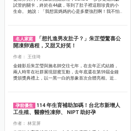
試管的關卡，終於在44歲，等到了肚子裡這顆珍貴的小
生命。 她說：「我想當媽媽的心是多麼強烈啊！我不怕
任何可能的挑戰！」 那張「畢業證書」，是她流過的眼
淚、咬牙撐過的每一天，換來的。
「想扎進男友肚子？」朱芷瑩驚喜公
名人家庭
開凍卵過程，又甜又好笑！
作者： 王佳琦
金鐘影后朱芷瑩與施名帥交往七年，在去年正式結婚，
兩人時常在社群展現甜蜜互動，去年底還在第59屆金鐘
獎頒獎典禮上，以一黑一白的形象首次合體亮相。近
日，朱芷瑩在社群平台公開5年前凍卵的過程，分享老公
施名帥幫忙打排卵針，過程甜蜜又好笑！
114 年生育補助加碼！台北市新增人
孕前優生
工生殖、醫療性凍卵、 NIPT 助好孕
作者： 林宜屏