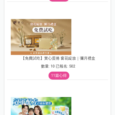
【免費試吃】實心蛋捲 窗花綻放｜彌月禮盒
數量: 10 已報名: 502
11篇心得