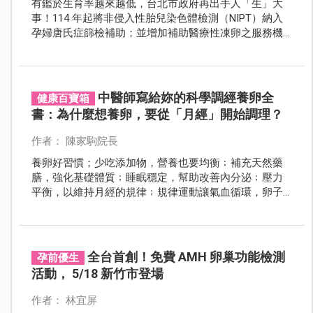
有鑑於生育率越來越低，台北市政府再出手人「生」大
事！114 年起將非侵入性胎兒染色體檢測（NIPT）納入
孕婦唐氏症篩檢補助；並增加補助醫療性凍卵之服務機
構，加碼補助人工生殖（試管嬰兒）療程費用，幫台北
市民安心完成生育大事。
中醫師寫給妳的科學調經養卵全
健康百寶箱
書：為什麼想養卵，要從「月經」開始調理？
作者： 陳家駒院長
養卵好習慣；少吃添加物，營養也要均衡﹔補充天然藥
膳，強化基礎體質﹔睡眠穩定，幫助改善內分泌﹔壓力
平衡，以維持月經的規律﹔規律運動讓氣血循環，卵子
更健康。
全台首創！免費 AMH 卵巢功能檢測
孕前優生
活動， 5/18 新竹市登場
作者： 林宜屏