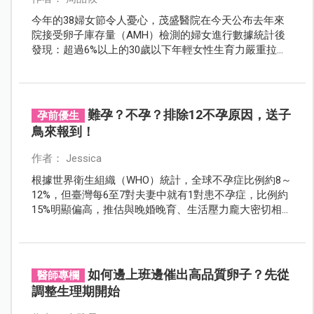
今年的38婦女節令人憂心，茂盛醫院在今天公布去年來
院接受卵子庫存量（AMH）檢測的婦女進行數據統計後
發現：超過6%以上的30歲以下年輕女性生育力嚴重拉警
報；高達15%以上的35歲以下婦女也屬難孕族群！李茂盛
教授認為，這對嚴重少子化，又逢虎年的台灣來說是嚴
重國安危機，急呼搶救女性生育力就是在搶救國力！
難孕？不孕？排除12不孕原因，送子
孕前優生
鳥來報到！
作者： Jessica
根據世界衛生組織（WHO）統計，全球不孕症比例約8～
12%，但臺灣每6至7對夫妻中就有1對患不孕症，比例約
15%明顯偏高，推估與晚婚晚育、生活壓力龐大密切相
關。不孕並非無法生育，該如何解決難題，考驗著夫妻
一同面對的決心。
如何邊上班邊催出高品質卵子？先從
醫師專欄
調整生理期開始