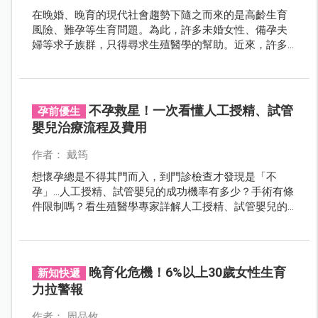
在晚婚、晚育的現代社會趨勢下隨之而來的是高齡生育
風險、難孕等生育問題。為此，許多未婚女性、備孕夫
婦等求子族群，只得尋求生殖醫學的幫助。近來，許多
知名藝人、youtuber也紛紛選擇凍卵，更稱其為「後悔
藥」。凍卵的後遺症有哪些？哪些人適合凍卵？行
「凍」前，先來看醫師的凍卵Q&A！
不孕救星！一次看懂人工授精、試管
孕前優生
嬰兒治療流程及費用
作者： 戴筠
想懷孕總是不得其門而入，到門診檢查才發現是「不
孕」...人工授精、試管嬰兒的成功機率有多少？手術有條
件限制嗎？看生殖醫學專家詳解人工授精、試管嬰兒的
成功機率與治療流程，善用人工生殖技術打造好孕氣！
晚育化危機！6%以上30歲女性生育
新知快遞
力拉警報
作者： 周品攸