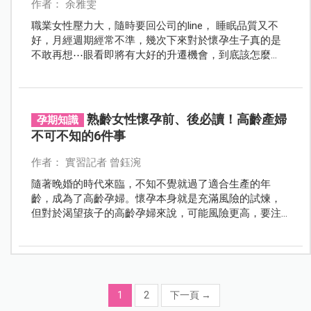
作者： 余雅雯
職業女性壓力大，隨時要回公司的line， 睡眠品質又不
好，月經週期經常不準，幾次下來對於懷孕生子真的是
不敢再想⋯眼看即將有大好的升遷機會，到底該怎麼
辦？
熟齡女性懷孕前、後必讀！高齡產婦
孕期知識
不可不知的6件事
作者： 實習記者 曾鈺涴
隨著晚婚的時代來臨，不知不覺就過了適合生產的年
齡，成為了高齡孕婦。懷孕本身就是充滿風險的試煉，
但對於渴望孩子的高齡孕婦來說，可能風險更高，要注
意的事情可能比一般孕婦還多。本文帶您一同探討高齡
孕婦該知道的6大事項。
1
2
下一頁
→