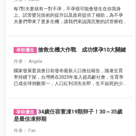
每7對夫妻就有一對不孕，不孕很可能會發生在你我身
上。試管嬰兒技術的提升以及政府提供了補助，為不孕
夫妻們帶來了更多生機，讓我們來認識完整的試管療程
並且破除迷思，成功迎接好孕降臨。
搶救生機大作戰 成功懷孕10大關鍵
孕前優生
作者： Angela
國家發展委員會日前發布最新人口推估報告，隨著生育
率持續下探，台灣將在2025年進入超高齡社會，生育率
已成全球倒數第一，人口紅利消失在即，生不如死的少
子化衝擊，儼然升級為新國安危機，如何恢復「生」機
成為當務之急。
34歲任容萱凍19顆卵子！30～35歲
孕前優生
是最佳凍卵期
作者： Fan