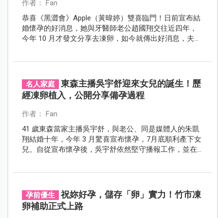
作者： Fan
恭喜《黑澀會》Apple（黃暐婷）雙喜臨門！日前宣布結
婚懷孕的好消息，她與牙醫師老公趙國翔交往近四年，
今年 10 月才發文分享去凍卵，如今就傳出好消息，夫妻
倆曬出婚紗照，照片中拿著超音波，笑的甜蜜，讓眾多
粉絲們直喊太幸福啦～
東森主播吳宇舒迎來女兒的誕生！歷
名人家庭
經凍卵植入，公開分享備孕過程
作者： Fan
41 歲東森當家主播吳宇舒，與老公、同是媒體人的朱凱
翔結婚十年，今年 3 月驚喜宣布懷孕，7月底順利產下女
兒。自從宣布懷孕後，吳宇舒依然堅守播報工作，並在
臉書上分享艱辛的備孕過程，即便已決定剖腹產，還是
遇上了不可預期的狀況，所幸克服所有困難，順利迎接
女兒的誕生！
祝妳好孕，儲存「卵」實力！竹市凍
孕前優生
卵補助正式上路