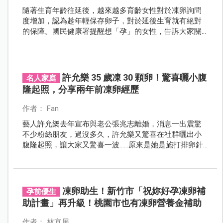
隨著生育年齡往延後，越來越多育齡女性對於凍卵詢問
度增加，認為趁年輕保存卵子，對於延後生育就有絕對
的保障。國民健康署提醒想「孕」的女性，告訴大家關
於使用人工生殖技術常見 3 大迷思！
許允樂 35 歲凍 30 顆卵！驚喜曬小腹
名人家庭
隆起照，分享兩年前凍卵經歷
作者： Fan
藝人許允樂去年宣布與老公張兆志離婚，消息一出震驚
不少粉絲朋友，過沒多久，許允樂又驚喜在社群曬出小
腹隆起照，讓大家又驚喜一波……原來是她是施打排卵針
後的樣子，許允樂證實兩年前就已完成凍卵療程，35歲
凍了將近30顆卵子。
凍卵助生！新竹市「祝妳好孕凍卵補
孕前優生
助計畫」再升級！桃園市也有凍卵營養金補助
作者： 林宜屏