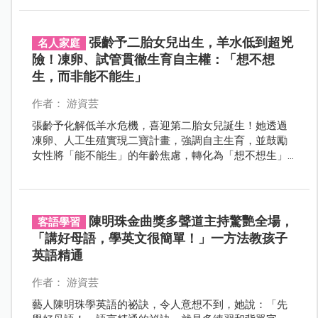
費超過140萬元，將卵子跨海送往美國完成試管療程。
張齡予二胎女兒出生，羊水低到超兇
名人家庭
險！凍卵、試管貫徹生育自主權：「想不想
生，而非能不能生」
作者： 游資芸
張齡予化解低羊水危機，喜迎第二胎女兒誕生！她透過
凍卵、人工生殖實現二寶計畫，強調自主生育，並鼓勵
女性將「能不能生」的年齡焦慮，轉化為「想不想生」
的從容選擇。
陳明珠金曲獎多聲道主持驚艷全場，
客語學習
「講好母語，學英文很簡單！」一方法教孩子
英語精通
作者： 游資芸
藝人陳明珠學英語的祕訣，令人意想不到，她說：「先