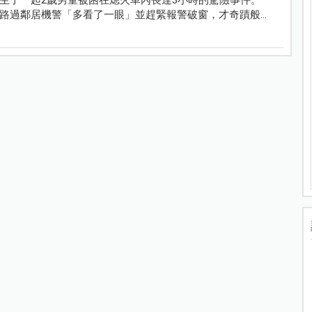
路過鄰居機警「多看了一眼」並趕緊報警破窗，才奇蹟般地