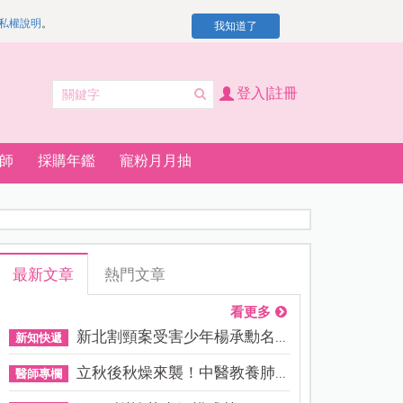
私權說明
。
我知道了
登入|註冊
師
採購年鑑
寵粉月月抽
最新文章
熱門文章
看更多
新北割頸案受害少年楊承勳名...
新知快遞
立秋後秋燥來襲！中醫教養肺...
醫師專欄