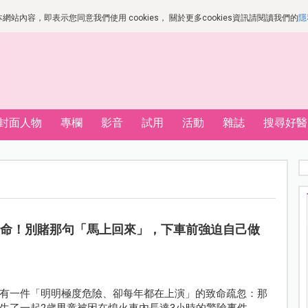
站內容，即表示您同意我們使用 cookies， 關於更多cookies資訊請閱讀我們的
隱
封面人物
專欄
影音
試用
活動
雜誌
搜尋好醫
丟命！別賭那句「馬上回來」，下車前強迫自己做
有一件「明明極度危險、卻每年都在上演」的致命疏忽：那
生了一起2歲男童被困在熄火車內長達3小時的驚險事件。