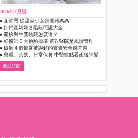
2026年7月號
● 謝沛恩 從甜美少女到優雅媽媽
● 剖婦產媽媽各階段照護大全
● 產檢與生產醫院怎麼選？
● 好醫師５大檢驗標準 選對醫院是風險管理
● 破解４個最常被誤解的寶寶安全感問題
● 藥膳、茶飲、日常保養 中醫觀點看產後掉髮
雜誌訂閱