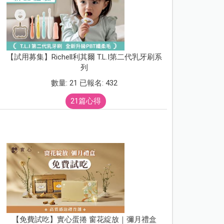
【試用募集】Richell利其爾 T.L.I第二代乳牙刷系
列
數量: 21 已報名: 432
21篇心得
【免費試吃】實心蛋捲 窗花綻放｜彌月禮盒