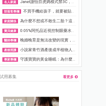
Janet謝怡芬虎媽模式禁3C，看...
名人家庭
不買手機給孩子，就要被貼「...
部落客專欄
為什麼不想或不敢生二胎？這8...
家庭關係
0.05%阿托品近視控制眼藥水納...
寶貝健康
晚婚晚育是無法改變的現實，...
醫師專欄
小說家青竹酒產後成半植物人...
產後照護
守護寶寶的黃金睡眠：為什麼...
專家專欄
試用募集
看更多