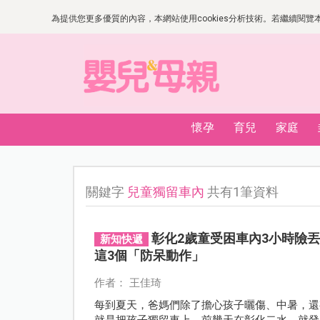
為提供您更多優質的內容，本網站使用cookies分析技術。若繼續閱覽本網
懷孕
育兒
家庭
關鍵字
兒童獨留車內
共有1筆資料
彰化2歲童受困車內3小時險
新知快遞
這3個「防呆動作」
作者： 王佳琦
每到夏天，爸媽們除了擔心孩子曬傷、中暑，還
就是把孩子獨留車上。前幾天在彰化二水，就發