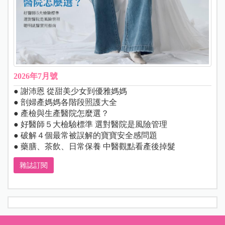
2026年7月號
● 謝沛恩 從甜美少女到優雅媽媽
● 剖婦產媽媽各階段照護大全
● 產檢與生產醫院怎麼選？
● 好醫師５大檢驗標準 選對醫院是風險管理
● 破解４個最常被誤解的寶寶安全感問題
● 藥膳、茶飲、日常保養 中醫觀點看產後掉髮
雜誌訂閱