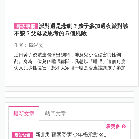
常反應後就醫並通報，檢警隨即介入調查，目前涉案人
已遭法院裁定羈押禁見。市府強調將依法嚴辦，絕不寬
貸。
派對還是悲劇？孩子參加過夜派對該
專家專欄
不該？父母要思考的５個風險
作者： 阮湘雯
近日黃子佼被連環爆出醜聞，涉及兒少性侵害與性剝
削。身為一位兒科睡眠顧問，我想以「睡眠」這個角度
切入兒少性侵害，想和大家聊一聊是否應該讓孩子參加
「過夜派對」。
最新文章
熱門文章
看更多
新北割頸案受害少年楊承勳名...
新知快遞