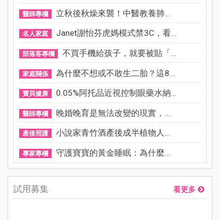
立秋後秋燥來襲！中醫教養肺...
醫師專欄
Janet謝怡芬虎媽模式禁3C，看...
名人家庭
不買手機給孩子，就要被貼「...
部落客專欄
為什麼不想或不敢生二胎？這8...
家庭關係
0.05%阿托品近視控制眼藥水納...
寶貝健康
晚婚晚育是無法改變的現實，...
醫師專欄
小說家青竹酒產後成半植物人...
產後照護
守護寶寶的黃金睡眠：為什麼...
專家專欄
試用募集
看更多