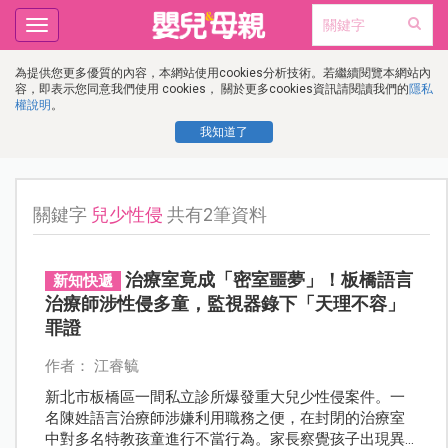
Toggle
navigation
為提供您更多優質的內容，本網站使用cookies分析技術。若繼續閱覽本網站內
容，即表示您同意我們使用 cookies， 關於更多cookies資訊請閱讀我們的
隱私
權說明
。
我知道了
關鍵字
兒少性侵
共有2筆資料
治療室竟成「密室噩夢」！板橋語言
新知快遞
治療師涉性侵多童，監視器錄下「天理不容」
罪證
作者： 江睿毓
新北市板橋區一間私立診所爆發重大兒少性侵案件。一
名陳姓語言治療師涉嫌利用職務之便，在封閉的治療室
中對多名特教孩童進行不當行為。家長察覺孩子出現異