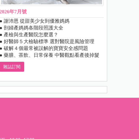
2026年7月號
● 謝沛恩 從甜美少女到優雅媽媽
● 剖婦產媽媽各階段照護大全
● 產檢與生產醫院怎麼選？
● 好醫師５大檢驗標準 選對醫院是風險管理
● 破解４個最常被誤解的寶寶安全感問題
● 藥膳、茶飲、日常保養 中醫觀點看產後掉髮
雜誌訂閱