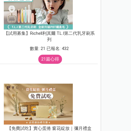
【試用募集】Richell利其爾 T.L.I第二代乳牙刷系
列
數量: 21 已報名: 432
21篇心得
【免費試吃】實心蛋捲 窗花綻放｜彌月禮盒