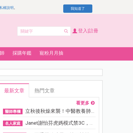
私權說明
。
我知道了
登入|註冊
師
採購年鑑
寵粉月月抽
最新文章
熱門文章
看更多
立秋後秋燥來襲！中醫教養肺...
醫師專欄
Janet謝怡芬虎媽模式禁3C，看...
名人家庭