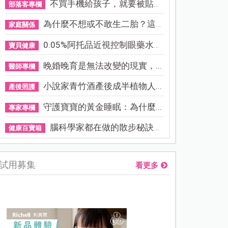
不買手機給孩子，就要被貼「...
部落客專欄
為什麼不想或不敢生二胎？這8...
家庭關係
0.05%阿托品近視控制眼藥水納...
寶貝健康
晚婚晚育是無法改變的現實，...
醫師專欄
小說家青竹酒產後成半植物人...
產後照護
守護寶寶的黃金睡眠：為什麼...
專家專欄
腦科學家都在做的散步秘訣！...
健康百寶箱
試用募集
看更多