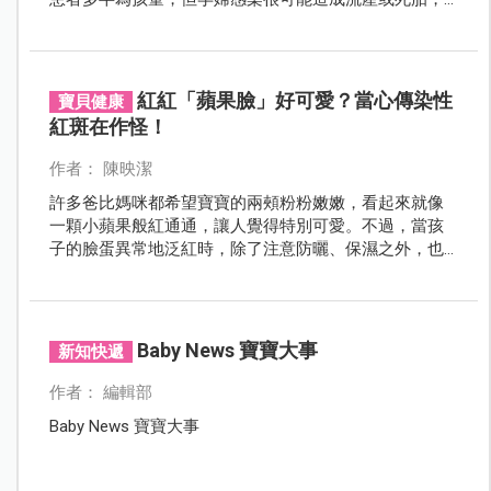
一定要當心！
紅紅「蘋果臉」好可愛？當心傳染性
寶貝健康
紅斑在作怪！
作者： 陳映潔
許多爸比媽咪都希望寶寶的兩頰粉粉嫩嫩，看起來就像
一顆小蘋果般紅通通，讓人覺得特別可愛。不過，當孩
子的臉蛋異常地泛紅時，除了注意防曬、保濕之外，也
要小心是否為俗稱「蘋果病」的「傳染性紅斑」，或是
其他更嚴重的疾病悄悄來報到！
Baby News 寶寶大事
新知快遞
作者： 編輯部
Baby News 寶寶大事