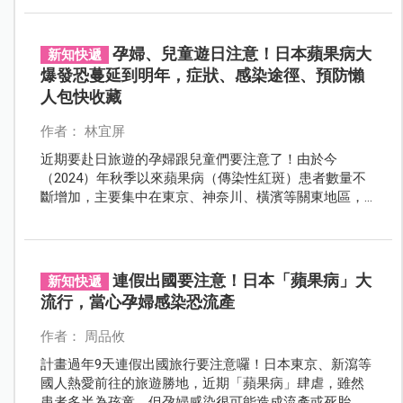
人和家長族群不得不提高警覺。
孕婦、兒童遊日注意！日本蘋果病大
新知快遞
爆發恐蔓延到明年，症狀、感染途徑、預防懶
人包快收藏
作者： 林宜屏
近期要赴日旅遊的孕婦跟兒童們要注意了！由於今
（2024）年秋季以來蘋果病（傳染性紅斑）患者數量不
斷增加，主要集中在東京、神奈川、橫濱等關東地區，
日本婦產科和感染性疾病學會發布了疫情大爆發警告，
奉上症狀、感染途徑、預防懶人包快收藏，才能安心出
遊！
連假出國要注意！日本「蘋果病」大
新知快遞
流行，當心孕婦感染恐流產
作者： 周品攸
計畫過年9天連假出國旅行要注意囉！日本東京、新瀉等
國人熱愛前往的旅遊勝地，近期「蘋果病」肆虐，雖然
患者多半為孩童，但孕婦感染很可能造成流產或死胎，