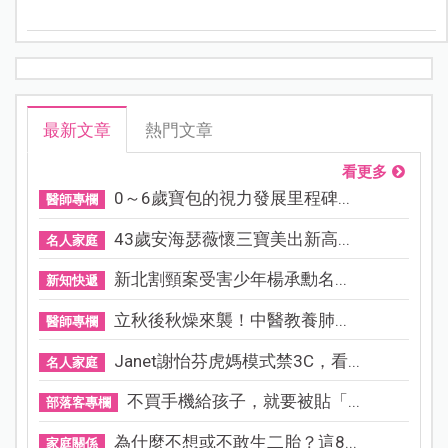
最新文章
熱門文章
看更多
0～6歲寶包的視力發展里程碑...
醫師專欄
43歲安海瑟薇懷三寶美出新高...
名人家庭
新北割頸案受害少年楊承勳名...
新知快遞
立秋後秋燥來襲！中醫教養肺...
醫師專欄
Janet謝怡芬虎媽模式禁3C，看...
名人家庭
不買手機給孩子，就要被貼「...
部落客專欄
為什麼不想或不敢生二胎？這8...
家庭關係