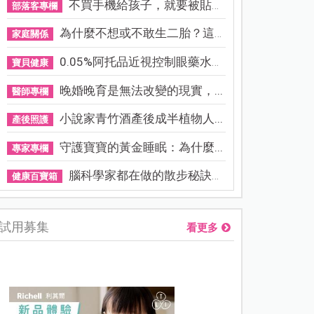
不買手機給孩子，就要被貼「...
部落客專欄
為什麼不想或不敢生二胎？這8...
家庭關係
0.05%阿托品近視控制眼藥水納...
寶貝健康
晚婚晚育是無法改變的現實，...
醫師專欄
小說家青竹酒產後成半植物人...
產後照護
守護寶寶的黃金睡眠：為什麼...
專家專欄
腦科學家都在做的散步秘訣！...
健康百寶箱
試用募集
看更多