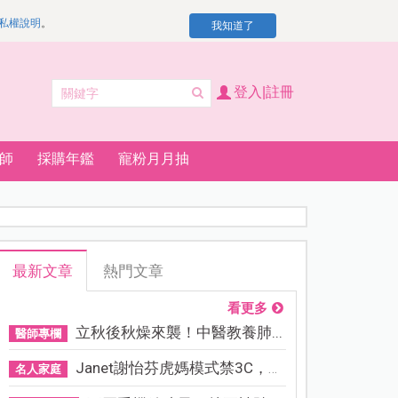
私權說明
。
我知道了
登入|註冊
師
採購年鑑
寵粉月月抽
最新文章
熱門文章
看更多
立秋後秋燥來襲！中醫教養肺...
醫師專欄
Janet謝怡芬虎媽模式禁3C，看...
名人家庭