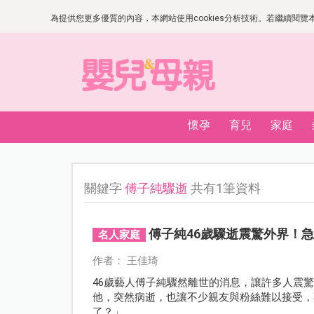
為提供您更多優質的內容，本網站使用cookies分析技術。若繼續閱覽本網
懷孕
育兒
家庭
關鍵字
傅子純驟逝
共有1筆資料
傅子純46歲驟逝震驚外界！
名人家庭
作者： 王佳琦
46歲藝人傅子純驟然離世的消息，讓許多人震
他，突然病逝，也讓不少親友與粉絲難以接受，
了？」