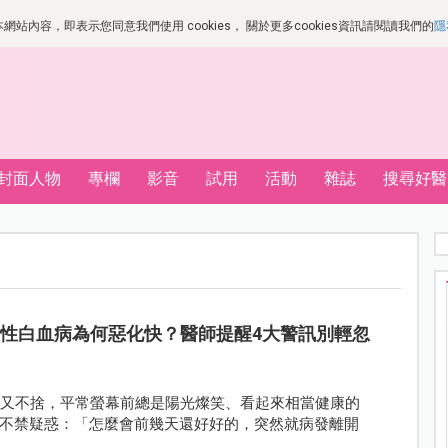
站內容，即表示您同意我們使用 cookies， 關於更多cookies資訊請閱讀我們的
隱
封面人物
專欄
影音
試用
活動
雜誌
搜尋好醫
急性白血病為何惡化快？醫師提醒4大警訊別輕忽
驚又不捨，平常螢幕前總是陽光燦笑、看起來相當健康的
不禁疑惑：「怎麼會前幾天還好好的，突然就病發離開