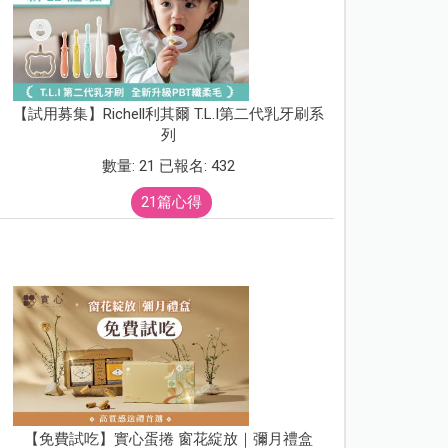
【試用募集】Richell利其爾 T.L.I第二代乳牙刷系
列
數量: 21 已報名: 432
21篇心得
【免費試吃】實心蛋捲 窗花綻放｜彌月禮盒