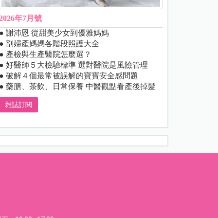
2026年7月號
● 謝沛恩 從甜美少女到優雅媽媽
● 剖婦產媽媽各階段照護大全
● 產檢與生產醫院怎麼選？
● 好醫師５大檢驗標準 選對醫院是風險管理
● 破解４個最常被誤解的寶寶安全感問題
● 藥膳、茶飲、日常保養 中醫觀點看產後掉髮
雜誌訂閱