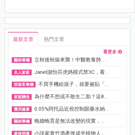
是如履薄冰的一項困難任務，因此臨床上也發現，孕期
到產後半年的女性，乳癌的發生率相對較高；但所幸流
行病學研究也發現，如果女性安然度過這兩個乳腺增生
高峰期，日後罹患乳癌的機率會相對減低喔！
最新文章
熱門文章
看更多
立秋後秋燥來襲！中醫教養肺...
醫師專欄
Janet謝怡芬虎媽模式禁3C，看...
名人家庭
不買手機給孩子，就要被貼「...
部落客專欄
為什麼不想或不敢生二胎？這8...
家庭關係
0.05%阿托品近視控制眼藥水納...
寶貝健康
晚婚晚育是無法改變的現實，...
醫師專欄
小說家青竹酒產後成半植物人...
產後照護