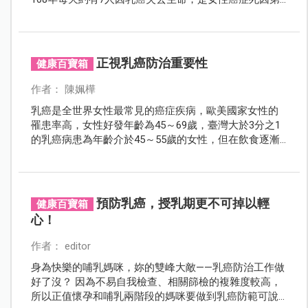
位。因此，呼籲女性重視乳癌防治，顯得格外重要！
正視乳癌防治重要性
健康百寶箱
作者： 陳姵樺
乳癌是全世界女性最常見的癌症疾病，歐美國家女性的
罹患率高，女性好發年齡為45～69歲，臺灣大於3分之1
的乳癌病患為年齡介於45～55歲的女性，但在飲食逐漸
西化下，年輕患者也有增多趨勢，根據行政院衛生署的
統計，臺灣女性乳癌最常發生的年齡層約在40～50歲之
間，較國外的平均好發年齡年輕了10歲。近年的臨床治
療發現，乳癌的10年存活率平均達60％，第一期乳癌治
預防乳癌，授乳期更不可掉以輕
健康百寶箱
療後的存活率超過80％，更可見早期發現及治療相當重
心！
要。
作者： editor
身為快樂的哺乳媽咪，妳的雙峰大敵——乳癌防治工作做
好了沒？ 因為不易自我檢查、相關篩檢的複雜度較高，
所以正值懷孕和哺乳兩階段的媽咪要做到乳癌防範可說