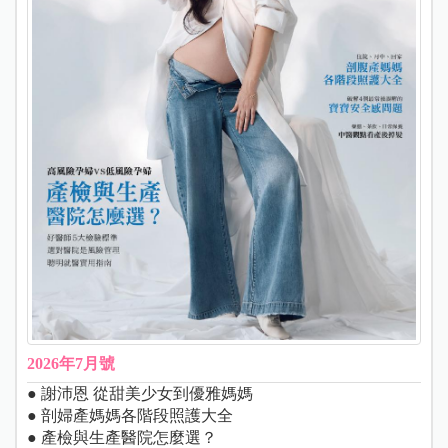
2026年7月號
● 謝沛恩 從甜美少女到優雅媽媽
● 剖婦產媽媽各階段照護大全
● 產檢與生產醫院怎麼選？