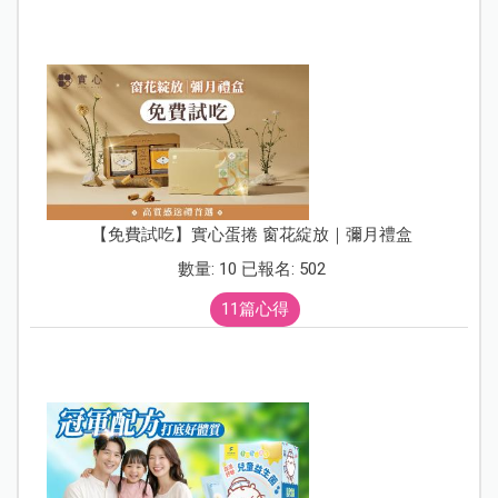
【免費試吃】實心蛋捲 窗花綻放｜彌月禮盒
數量: 10 已報名: 502
11篇心得