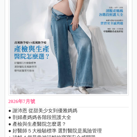
2026年7月號
● 謝沛恩 從甜美少女到優雅媽媽
● 剖婦產媽媽各階段照護大全
● 產檢與生產醫院怎麼選？
● 好醫師５大檢驗標準 選對醫院是風險管理