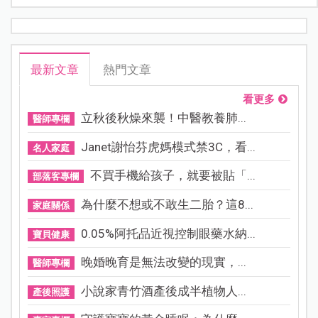
感；乳頭也會明顯凸出，變得更為敏感；有些媽咪甚至
在此時期就會有乳汁的分泌。本文邀請到兩位專家來告
訴您孕期的乳房是如何變化的、更換內衣的時機，以及
如何做好乳房自我檢查，如發現異常可及時就醫診治。
最新文章
熱門文章
看更多
立秋後秋燥來襲！中醫教養肺...
醫師專欄
Janet謝怡芬虎媽模式禁3C，看...
名人家庭
不買手機給孩子，就要被貼「...
部落客專欄
為什麼不想或不敢生二胎？這8...
家庭關係
0.05%阿托品近視控制眼藥水納...
寶貝健康
晚婚晚育是無法改變的現實，...
醫師專欄
小說家青竹酒產後成半植物人...
產後照護