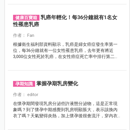
乳癌年輕化！每36分鐘就有1名女
健康百寶箱
性罹患乳癌
作者： Fan
根據衛生福利部資料顯示，乳癌是婦女癌症發生率第一
位，每36分鐘就有一位女性罹患乳癌，去年更有將近
3,000位女性死於乳癌，在女性癌症死亡率中排行第二
位。隨著台灣乳癌年輕化，女性應維持良好的乳房自我
檢查習慣，以及安排定期篩檢，及早發現，及早治療。
掌握孕期乳房變化
孕期知識
作者： editor
在懷孕期間發現乳房分泌些許液態分泌物，這是正常現
象嗎？到了懷孕中期感覺到乳房明顯脹大，表示該換內
衣了嗎？天氣變得炎熱，加上懷孕後很會流汗，穿內衣
都覺得悶悶癢癢的，針對這種情形應該如何處理呢？懷
孕後由於荷爾蒙的變化，使得乳房除了有腫脹感、騷癢